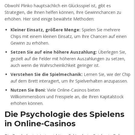
Obwohl Plinko hauptsächlich ein Glücksspiel ist, gibt es
Strategien, die Ihnen helfen können, Ihre Gewinnchancen zu
erhöhen. Hier sind einige bewährte Methoden:
Kleiner Einsatz, größere Menge:
Spielen Sie mehrere
Chips mit einem kleinen Einsatz, um Ihre Chancen auf einen
Gewinn zu erhöhen.
Setzen Sie auf eine höhere Auszahlung:
Überlegen Sie,
gezielt auf die Felder mit höheren Auszahlungen zu setzen,
auch wenn die Wahrscheinlichkeit geringer ist.
Verstehen Sie die Spielmechanik:
Lernen Sie, wie der Chip
auf dem Brett interagiert, um Ihr Spielverhalten anzupassen.
Nutzen Sie Boni:
Viele Online-Casinos bieten
Willkommensboni und Freispiele an, die Ihren Kapitalstock
erhöhen können.
Die Psychologie des Spielens
in Online-Casinos