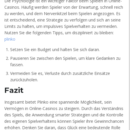
Die Psychologie ist ein wichtiger Faktor beim Spielen in Online-
Casinos. Häufig werden Spieler von der Erwartung, schnell reich
zu werden, und dem Nervenkitzel beim Spielen angezogen. Es
ist entscheidend, eine Strategie zu verfolgen und sich an seine
Limits zu halten, um impulsives Spielverhalten zu vermeiden.
Nutzen Sie die folgenden Tipps, um diszipliniert zu bleiben:
plinko
Setzen Sie ein Budget und halten Sie sich daran.
Pausieren Sie zwischen den Spielen, um klare Gedanken zu
fassen.
Vermeiden Sie es, Verluste durch zusätzliche Einsätze
zurückzuholen.
Fazit
Insgesamt bietet Plinko eine spannende Möglichkeit, sein
Vermögen in Online-Casinos zu steigern. Durch das Verständnis
des Spiels, die Anwendung smarter Strategien und die Kontrolle
des eigenen Spielverhaltens können Spieler ihre Gewinnchancen
erhöhen. Denken Sie daran, dass Glück eine bedeutende Rolle