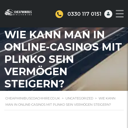
0330 117 0151
WIE KANN MAN IN
ONLINE-CASINOS MIT
PLINKO SEIN
VERMÖGEN
STEIGERN?
CHEAPMINIBUSCOACHHIRE.CO.UK
>
UNCATEGORIZED
>
WIE KANN
MAN IN ONLINE-CASINOS MIT PLINKO SEIN VERMÖGEN STEIGERN?