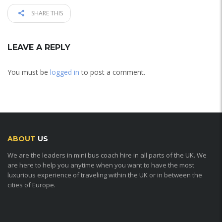
SHARE THIS
LEAVE A REPLY
You must be
logged in
to post a comment.
ABOUT
US
We are the leaders in mini bus coach hire in all parts of the UK. We
are here to help you anytime when you want to have the most
luxurious experience of traveling within the UK or in between the
cities of Europe.