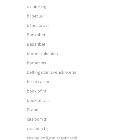
aviator ng
b1bet BR
b1bet brazil
Bankobet
Basaribet
bbrbet colombia
bbrbet mx
betting utan svensk licens
bizzo casino
book of ra
book of ra it
Brand
casibom tr
casibom-tg
casino en ligne argent reel