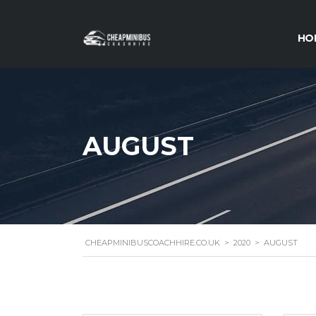
HO
AUGUST
CHEAPMINIBUSCOACHHIRE.CO.UK
>
2020
>
AUGUST