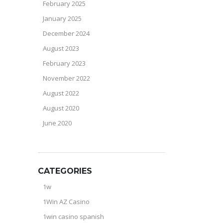
February 2025
January 2025
December 2024
August 2023
February 2023
November 2022
August 2022
August 2020
June 2020
CATEGORIES
1w
1Win AZ Casino
1win casino spanish