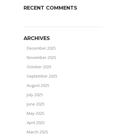
RECENT COMMENTS
ARCHIVES
December 2025
November 2025
October 2025
September 2025
August 2025
July 2025
June 2025
May 2025
April 2025
March 2025