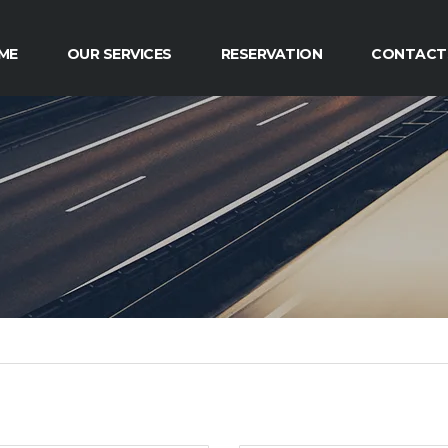
ME
OUR SERVICES
RESERVATION
CONTACT