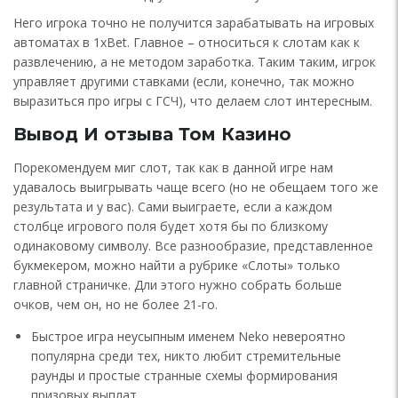
Него игрока точно не получится зарабатывать на игровых
автоматах в 1xBet. Главное – относиться к слотам как к
развлечению, а не методом заработка. Таким таким, игрок
управляет другими ставками (если, конечно, так можно
выразиться про игры с ГСЧ), что делаем слот интересным.
Вывод И отзыва Том Казино
Порекомендуем миг слот, так как в данной игре нам
удавалось выигрывать чаще всего (но не обещаем того же
результата и у вас). Сами выиграете, если а каждом
столбце игрового поля будет хотя бы по близкому
одинаковому символу. Все разнообразие, представленное
букмекером, можно найти а рубрике «Слоты» только
главной страничке. Дли этого нужно собрать больше
очков, чем он, но не более 21-го.
Быстрое игра неусыпным именем Neko невероятно
популярна среди тех, никто любит стремительные
раунды и простые странные схемы формирования
призовых выплат.