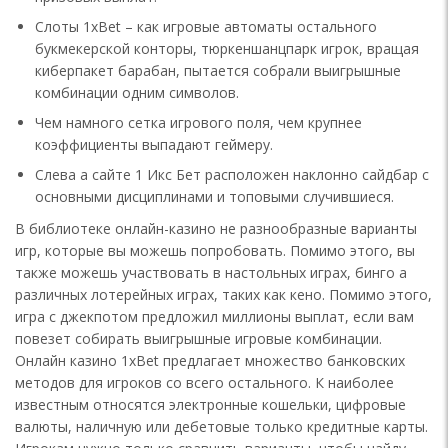
Слоты 1xBet – как игровые автоматы остального
букмекерской конторы, тюркеншанцпарк игрок, вращая
киберпакет барабан, пытается собрали выигрышные
комбинации одним символов.
Чем намного сетка игрового поля, чем крупнее
коэффициенты выпадают геймеру.
Слева а сайте 1 Икс Бет расположен наклонно сайдбар с
основными дисциплинами и топовыми случившиеся.
В библиотеке онлайн-казино не разнообразные варианты
игр, которые вы можешь попробовать. Помимо этого, вы
также можешь участвовать в настольных играх, бинго а
различных лотерейных играх, таких как кено. Помимо этого,
игра с джекпотом предложил миллионы выплат, если вам
повезет собирать выигрышные игровые комбинации.
Онлайн казино 1xBet предлагает множество банковских
методов для игроков со всего остального. К наиболее
известным относятся электронные кошельки, цифровые
валюты, наличную или дебетовые только кредитные карты.