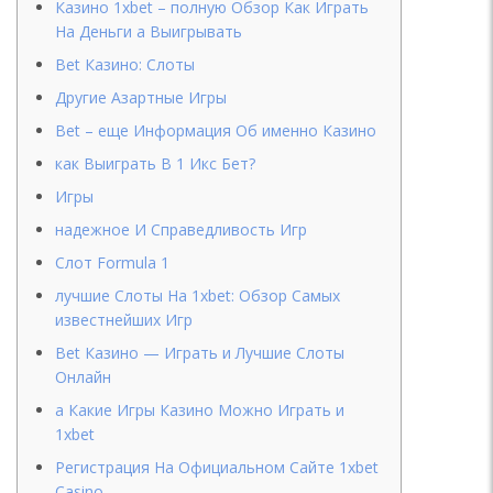
Казино 1xbet – полную Обзор Как Играть
На Деньги а Выигрывать
Bet Казино: Слоты
Другие Азартные Игры
Bet – еще Информация Об именно Казино
как Выиграть В 1 Икс Бет?
Игры
надежное И Справедливость Игр
Слот Formula 1
лучшие Слоты На 1xbet: Обзор Самых
известнейших Игр
Bet Казино — Играть и Лучшие Слоты
Онлайн
а Какие Игры Казино Можно Играть и
1xbet
Регистрация На Официальном Сайте 1xbet
Casino