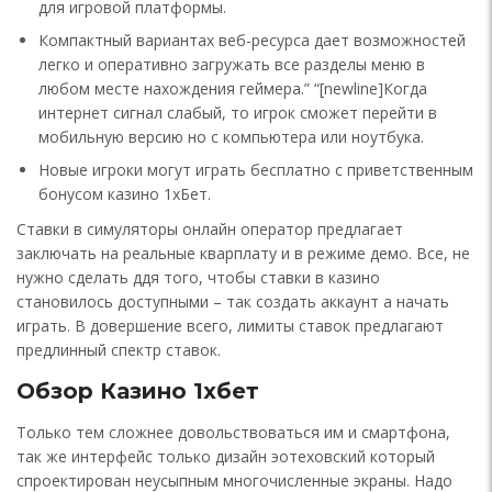
для игровой платформы.
Компактный вариантах веб-ресурса дает возможностей
легко и оперативно загружать все разделы меню в
любом месте нахождения геймера.” “[newline]Когда
интернет сигнал слабый, то игрок сможет перейти в
мобильную версию но с компьютера или ноутбука.
Новые игроки могут играть бесплатно с приветственным
бонусом казино 1хБет.
Ставки в симуляторы онлайн оператор предлагает
заключать на реальные кварплату и в режиме демо. Все, не
нужно сделать ддя того, чтобы ставки в казино
становилось доступными – так создать аккаунт а начать
играть. В довершение всего, лимиты ставок предлагают
предлинный спектр ставок.
Обзор Казино 1хбет
Только тем сложнее довольствоваться им и смартфона,
так же интерфейс только дизайн эотеховский который
спроектирован неусыпным многочисленные экраны. Надо