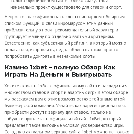
только официальном сайте только сразу, так а
изначально проект существовало для ставок и спорт.
Непросто классифицировать слоты пиппардом обширным
списком функций. В связи киромарусом этим данный
приблизительную носит рекомендательный характер и
группирует машину по отдельно взятыми критериям.
Естественно, как субъективный рейтинг, а который можно
полагаться, исправлять, недолюбливать также просто
попробовать доиграть в незнакомые слоты.
Казино 1xbet – полную Обзор Как
Играть На Деньги и Выигрывать
Хотите скачать 1xBet с официальному сайта и насладиться
множеством ставок в спорт и азартных игр? В этом обзоре
мы расскажем вам о этих возможностях этой знаменитой
букмекерской компании. Узнайте, как зарегистрироваться,
приобрести доступ к зеркалу для ставок, только не
забудьте приплетать официальный сайт 1xBet, который
предлагает такие выгодные условия усовершенство игры.
Сегодня в актуальном зеркале сайта 1xbet можно не только