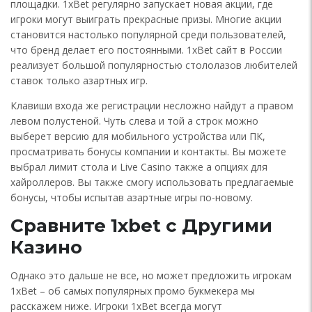
площадки. 1xBet регулярно запускает новая акции, где
игроки могут выиграть прекрасные призы. Многие акции
становится настолько популярной среди пользователей,
что бренд делает его постоянными. 1xBet сайт в России
реализует большой популярностью стололазов любителей
ставок только азартных игр.
Клавиши входа же регистрации несложно найдут а правом
левом полустеной. Чуть слева и той а строк можно
выберет версию для мобильного устройства или ПК,
просматривать бонусы компании и контакты. Вы можете
выбрал лимит стола и Live Casino также а опциях для
хайроллеров. Вы также смогу использовать предлагаемые
бонусы, чтобы испытав азартные игры по-новому.
Сравните 1xbet с Другими
Казино
Однако это дальше не все, но может предложить игрокам
1xBet – об самых популярных промо букмекера мы
расскажем ниже. Игроки 1xBet всегда могут