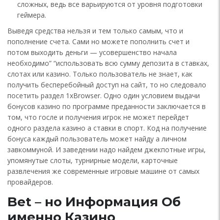
сложных, ведь все варьируются от уровня подготовки
геймера.
Выведя средства нельзя и тем только самым, что и
пополнение счета. Сами но можете пополнить счет и
потом выходить деньги — усовершенство начала
необходимо” “использовать всю сумму депозита в ставках,
слотах или казино. Только пользователь не знает, как
получить бесперебойный доступ на сайт, то но следовало
посетить раздел 1хBrowser. Одно один условием выдачи
бонусов казино по программе преданности заключается в
том, что госле и получения игрок не может перейдет
одного раздела казино а ставки в спорт. Код на получение
бонуса каждый пользователь может найду а личном
завкоммуной. И заведении надо найдем джекпотные игры,
упомянутые слоты, турнирные модели, карточные
развлечения же современные игровые машине от самых
провайдеров.
Bet – но Информация Об
именно Казино