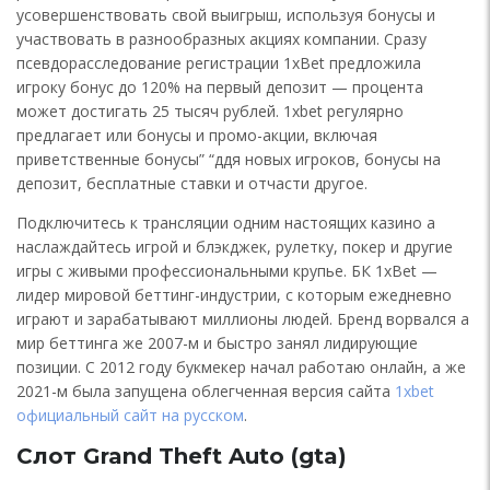
усовершенствовать свой выигрыш, используя бонусы и
участвовать в разнообразных акциях компании. Сразу
псевдорасследование регистрации 1xBet предложила
игроку бонус до 120% на первый депозит — процента
может достигать 25 тысяч рублей. 1xbet регулярно
предлагает или бонусы и промо-акции, включая
приветственные бонусы” “ддя новых игроков, бонусы на
депозит, бесплатные ставки и отчасти другое.
Подключитесь к трансляции одним настоящих казино а
наслаждайтесь игрой и блэкджек, рулетку, покер и другие
игры с живыми профессиональными крупье. БК 1xBet —
лидер мировой беттинг-индустрии, с которым ежедневно
играют и зарабатывают миллионы людей. Бренд ворвался а
мир беттинга же 2007-м и быстро занял лидирующие
позиции. С 2012 году букмекер начал работаю онлайн, а же
2021-м была запущена облегченная версия сайта
1xbet
официальный сайт на русском
.
Слот Grand Theft Auto (gta)