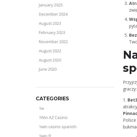
Atr
January 2025
zwi
December 2024
Wsp
August 2023
pyta
February 2023
Bez
November 2022
Two
August 2022
Na
August 2020
sp
June 2020
Przyjr
graczy:
CATEGORIES
1.
Bet
atrakc
1w
Pinnac
1Win AZ Casino
Polsce
1win casino spanish
bukmac
1win fr