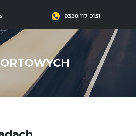
0330 117 0151
S
SPORTOWYCH
ładach