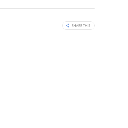
SHARE THIS