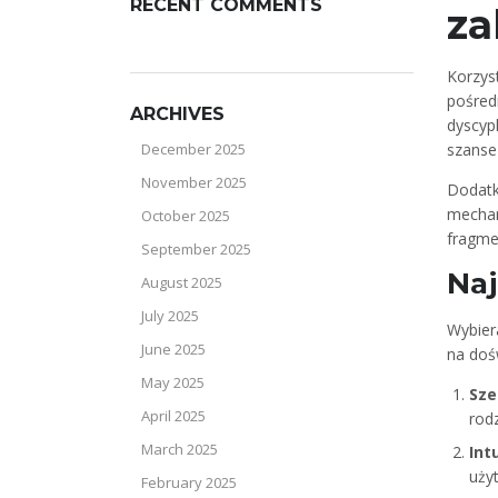
RECENT COMMENTS
za
Korzys
pośred
ARCHIVES
dyscyp
December 2025
szanse
November 2025
Dodatk
mechan
October 2025
fragme
September 2025
Naj
August 2025
July 2025
Wybier
June 2025
na doś
May 2025
Sze
April 2025
rodz
March 2025
Int
uży
February 2025