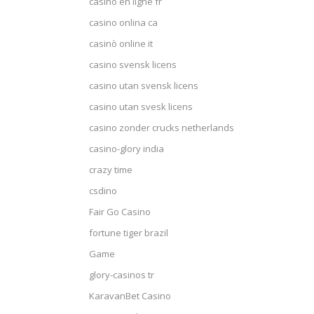
casino en ligne fr
casino onlina ca
casinò online it
casino svensk licens
casino utan svensk licens
casino utan svesk licens
casino zonder crucks netherlands
casino-glory india
crazy time
csdino
Fair Go Casino
fortune tiger brazil
Game
glory-casinos tr
KaravanBet Casino