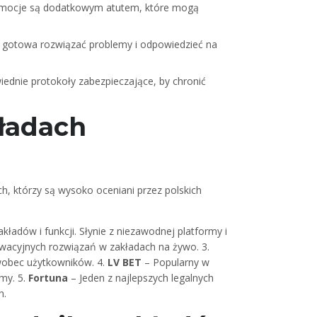
romocje są dodatkowym atutem, które mogą
t gotowa rozwiązać problemy i odpowiedzieć na
iednie protokoły zabezpieczające, by chronić
kładach
h, którzy są wysoko oceniani przez polskich
kładów i funkcji. Słynie z niezawodnej platformy i
nowacyjnych rozwiązań w zakładach na żywo. 3.
 wobec użytkowników. 4.
LV BET
– Popularny w
my. 5.
Fortuna
– Jeden z najlepszych legalnych
h.