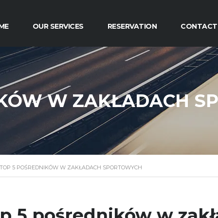
ME
OUR SERVICES
RESERVATION
CONTACT
IKÓW W ZAKŁADACH 
TOP 5 POŚREDNIKÓW W ZAKŁADACH SPORTOWYCH
p 5 pośredników w zak