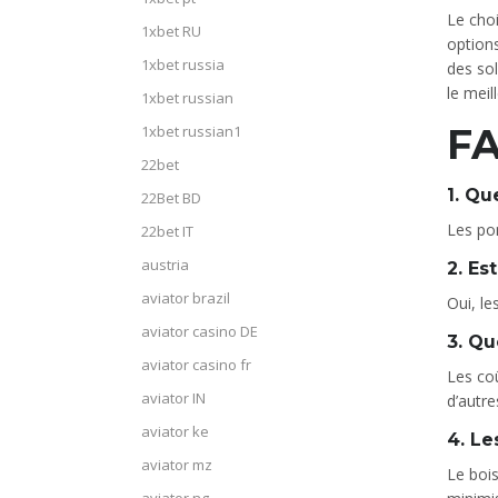
Le choi
1xbet RU
options
1xbet russia
des sol
le meil
1xbet russian
F
1xbet russian1
22bet
1. Qu
22Bet BD
Les po
22bet IT
austria
2. Es
aviator brazil
Oui, l
aviator casino DE
3. Qu
aviator casino fr
Les co
aviator IN
d’autre
aviator ke
4. Le
aviator mz
Le bois