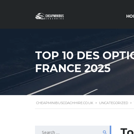
HO
TOP 10 DES OPT
FRANCE 2025
CHEAPMINIBUSCOACHHIRE.CO.UK
>
UNCATEGORIZED
>
Search
To