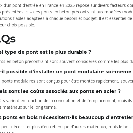
x d’un pont d’entrée en France en 2025 repose sur divers facteurs dont l
 présentées ici – des ponts en béton précontraint aux modèles modula
utions fiables adaptées à chaque besoin et budget. Il est essentiel de 
leur choix possible.
AQs
el type de pont est le plus durable ?
nts en béton précontraint sont souvent considérés comme les plus dur
t-il possible d’installer un pont modulaire soi-même
es ponts modulaires sont conçus pour être montés rapidement, souven
els sont les coûts associés aux ponts en acier ?
ûts varient en fonction de la conception et de l’emplacement, mais i
s matériaux sur le long terme.
s ponts en bois nécessitent-ils beaucoup d’entretie
 peut nécessiter plus d’entretien que d’autres matériaux, mais le bois 