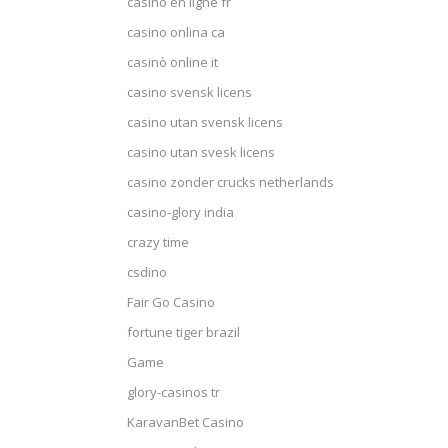
casino en ligne fr
casino onlina ca
casinò online it
casino svensk licens
casino utan svensk licens
casino utan svesk licens
casino zonder crucks netherlands
casino-glory india
crazy time
csdino
Fair Go Casino
fortune tiger brazil
Game
glory-casinos tr
KaravanBet Casino