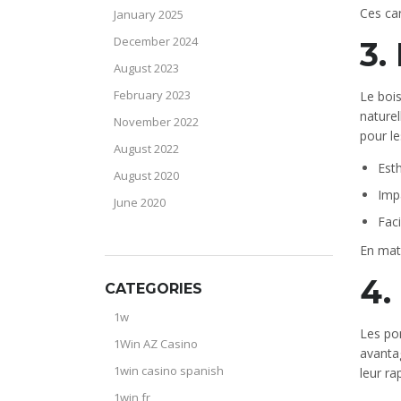
Ces car
January 2025
December 2024
3.
August 2023
February 2023
Le bois
naturel
November 2022
pour le
August 2022
Est
August 2020
Imp
June 2020
Faci
En mati
4.
CATEGORIES
1w
Les pon
1Win AZ Casino
avantag
1win casino spanish
leur ra
1win fr