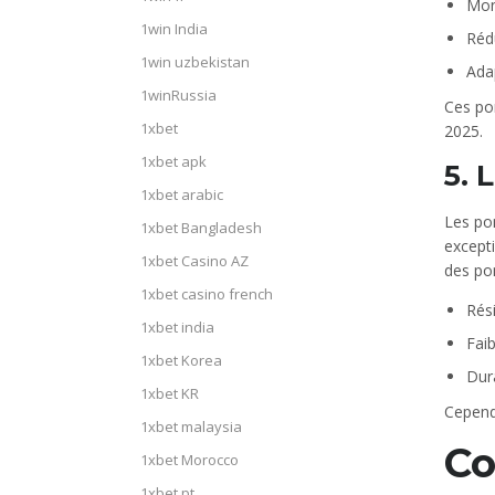
Mon
1win India
Réd
1win uzbekistan
Adap
1winRussia
Ces pon
1xbet
2025.
1xbet apk
5. 
1xbet arabic
Les pon
1xbet Bangladesh
excepti
1xbet Casino AZ
des pon
1xbet casino french
Rés
1xbet india
Faib
1xbet Korea
Dura
1xbet KR
Cependa
1xbet malaysia
Co
1xbet Morocco
1xbet pt