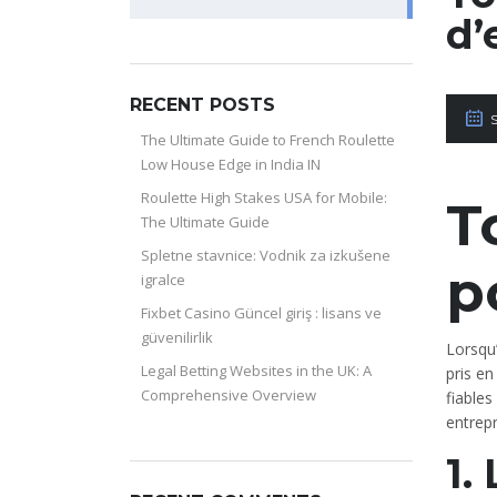
for:
d’
RECENT POSTS
The Ultimate Guide to French Roulette
Low House Edge in India IN
Roulette High Stakes USA for Mobile:
T
The Ultimate Guide
Spletne stavnice: Vodnik za izkušene
p
igralce
Fixbet Casino Güncel giriş : lisans ve
güvenilirlik
Lorsqu’
Legal Betting Websites in the UK: A
pris en
Comprehensive Overview
fiables
entrepr
1.