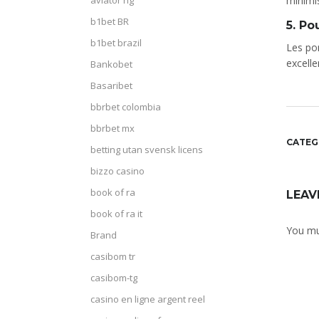
aviator ng
minimis
b1bet BR
5. Po
b1bet brazil
Les pon
excell
Bankobet
Basaribet
bbrbet colombia
bbrbet mx
CATEG
betting utan svensk licens
bizzo casino
book of ra
LEAV
book of ra it
You m
Brand
casibom tr
casibom-tg
casino en ligne argent reel