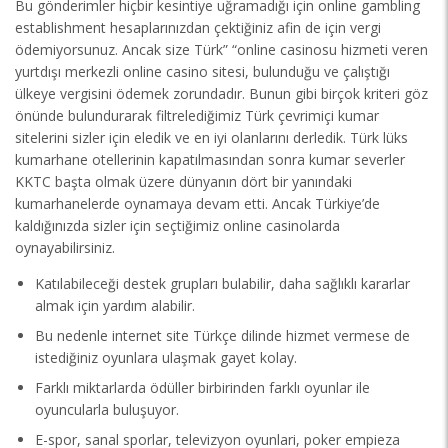
Bu gönderimler hiçbir kesintiye uğramadığı için online gambling
establishment hesaplarınızdan çektiğiniz afin de için vergi
ödemiyorsunuz. Ancak size Türk” “online casinosu hizmeti veren
yurtdışı merkezli online casino sitesi, bulunduğu ve çalıştığı
ülkeye vergisini ödemek zorundadır. Bunun gibi birçok kriteri göz
önünde bulundurarak filtrelediğimiz Türk çevrimiçi kumar
sitelerini sizler için eledik ve en iyi olanlarını derledik. Türk lüks
kumarhane otellerinin kapatılmasından sonra kumar severler
KKTC başta olmak üzere dünyanın dört bir yanındaki
kumarhanelerde oynamaya devam etti. Ancak Türkiye’de
kaldığınızda sizler için seçtiğimiz online casinolarda
oynayabilirsiniz.
Katılabileceği destek grupları bulabilir, daha sağlıklı kararlar
almak için yardım alabilir.
Bu nedenle internet site Türkçe dilinde hizmet vermese de
istediğiniz oyunlara ulaşmak gayet kolay.
Farklı miktarlarda ödüller birbirinden farklı oyunlar ile
oyuncularla buluşuyor.
E-spor, sanal sporlar, televizyon oyunlari, poker empieza