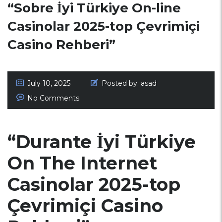
“Sobre İyi Türkiye On-line
Casinolar 2025-top Çevrimiçi
Casino Rehberi”
July 10, 2025
Posted by:
asad
No Comments
“Durante İyi Türkiye
On The Internet
Casinolar 2025-top
Çevrimiçi Casino