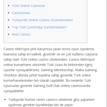
“türk Online Casinolar
Casinomaxi
Türkiye’de Online Casino Düzenlemeleri
Top Türk Çevrimdışı Kumarhaneleri”
Vbet Casino
Casino Metropol yine karşımıza çıkan resmi oyun oynatma
lisansına sahip en kaliteli, güvenilir ve en çok kullanıcı sayısına
sahip olan Türk online casino sitelerinden. Casino Metropol
online kumarhane sitesinde Türk Lirası ile birbirinden ilginç
oyunlar oynayabilirsiniz. Gaming Membership, Malta Gaming
Otoritesi altında şirket kaydına sahip güvenilir Türk online
kumarhanelerinden biri olarak sayılabilir. Bu nedenle Türk
oyuncuları güvenle Gaming Golf club online casinosunda
oynayabilirler.
Türkiye’de hizmet veren casinos sitelerine giriş yaparken
uyulması gereken kurallardan biri de yaştır.