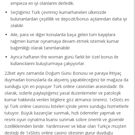
empieza en iyi olanlarını derledik.
Seçtiğimiz Türk çevrimiçi kumarhaneleri ülkenizde
bulunanlardan çeşitlilik ve depozit/bonus açılarından daha iyi
olabilir.
Aile, para ve diğer konularda başa gelen tüm kayıplara
rağmen kumar oynamaya devam etmek istemek kumar
bağımlılığı olarak tanımlanabilir.
Ayrıca haftanın the woman günü farklı bir özel bonus ile
kullanıcılarını buluşturmaya çalışıyorlar.
22bet aynı zamanda Doğum Günü Bonusu ve paraya ihtiyaç
duymadan bonuslarla da alışveriş yapabileceğiniz bir mağaza da
sunduğu için en popüşer Türk online casinoları arasındadır. Ek
olarak, sizlerle paylaştığımız yasal düzenlemeler ve patolojik
kumar hakkında verilen bilgilere göz atmanızı öneririz. 1xSlots en
iyi Türk online casinosu listeleri içinde yerini sunduğu hizmetlerle
tutuyor. Büyük kazançlar sunmak, hızlı ödemeler yapmak ve
resmi oyun oynatma lisansı sunmak sobre önemli ve güvenilir
özelliklerinden biridir. Yardımsever ve kibar olan Türkçe müşteri
desteği de 1xSlots online casino sitesinin gurur duyduğu