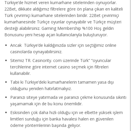
Türkiye’de hizmet veren kumarhane sitelerinden oynuyorlar.
22Bet, dikkate aldığımız filtrelere göre ön plana çıkan en kaliteli
Türk çevrimiçi kumarhane sitelerinden biridir. 22Bet çevirimiçi
kumarhanesinde Türkçe oyunlar oynayabilir ve Türkçe müşteri
desteği alabilirsiniz. Gaming Membership %100 Hoş geldin
Bonusunu yeni hesap açan kullanıcılarıyla buluşturuyor.
Ancak Türkiye’de kaldığınızda sizler için seçtiğimiz online
casinolarda oynayabilirsiniz.
Sitemiz TR. Casinority. com üzerinde Türk” “oyuncular
tercihlerine göre internet casino seçmek için filtreleri
kullanabilir.
Tabii ki Türkiye’deki kumarhanelerin tamamen yasa dışı
olduğunu yeniden hatırlatmalıyız.
Paranızı siteye yatırmada ve paranızı çekme konusunda sıkıntı
yaşamamak için de bu konu önemlidir.
Eskisinden çok daha hızlı olduğu için ve elbette yüksek işlem
limitleri sunduğu için banka havalesi halen en güvenilen
ödeme yöntemlerinin başında geliyor.