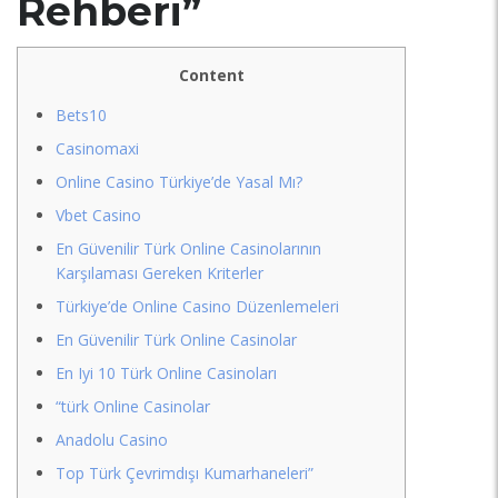
Rehberi”
Content
Bets10
Casinomaxi
Online Casino Türkiye’de Yasal Mı?
Vbet Casino
En Güvenilir Türk Online Casinolarının
Karşılaması Gereken Kriterler
Türkiye’de Online Casino Düzenlemeleri
En Güvenilir Türk Online Casinolar
En Iyi 10 Türk Online Casinoları
“türk Online Casinolar
Anadolu Casino
Top Türk Çevrimdışı Kumarhaneleri”