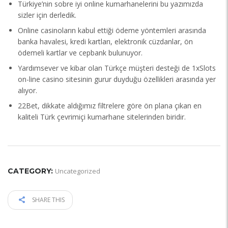
Türkiye’nin sobre iyi online kumarhanelerini bu yazımızda
sizler için derledik.
Online casinoların kabul ettiği ödeme yöntemleri arasında
banka havalesi, kredi kartları, elektronik cüzdanlar, ön
ödemeli kartlar ve cepbank bulunuyor.
Yardımsever ve kibar olan Türkçe müşteri desteği de 1xSlots
on-line casino sitesinin gurur duyduğu özellikleri arasında yer
alıyor.
22Bet, dikkate aldığımız filtrelere göre ön plana çıkan en
kaliteli Türk çevrimiçi kumarhane sitelerinden biridir.
CATEGORY:
Uncategorized
SHARE THIS