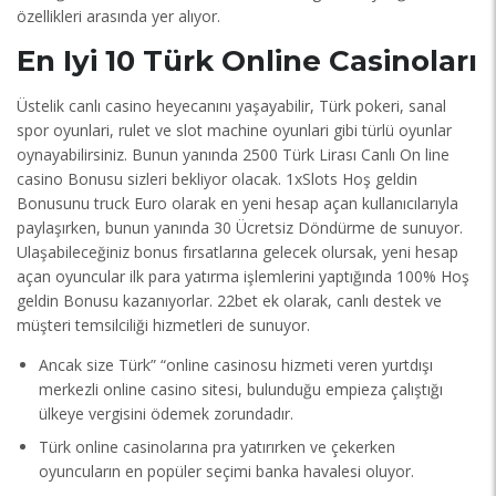
özellikleri arasında yer alıyor.
En Iyi 10 Türk Online Casinoları
Üstelik canlı casino heyecanını yaşayabilir, Türk pokeri, sanal
spor oyunlari, rulet ve slot machine oyunlari gibi türlü oyunlar
oynayabilirsiniz. Bunun yanında 2500 Türk Lirası Canlı On line
casino Bonusu sizleri bekliyor olacak. 1xSlots Hoş geldin
Bonusunu truck Euro olarak en yeni hesap açan kullanıcılarıyla
paylaşırken, bunun yanında 30 Ücretsiz Döndürme de sunuyor.
Ulaşabileceğiniz bonus fırsatlarına gelecek olursak, yeni hesap
açan oyuncular ilk para yatırma işlemlerini yaptığında 100% Hoş
geldin Bonusu kazanıyorlar. 22bet ek olarak, canlı destek ve
müşteri temsilciliği hizmetleri de sunuyor.
Ancak size Türk” “online casinosu hizmeti veren yurtdışı
merkezli online casino sitesi, bulunduğu empieza çalıştığı
ülkeye vergisini ödemek zorundadır.
Türk online casinolarına pra yatırırken ve çekerken
oyuncuların en popüler seçimi banka havalesi oluyor.