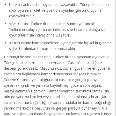
Üstelik canlı casino heyecanını yaşayabilir, Türk pokeri, sanal
spor oyunlari, rulet ve position oyunlari gibi türlü oyunlar
oynayabilirsiniz.
VBet Casino Türkçe dilinde hizmet sunmuyor ancak”
“kullanımı kolaylaştıran bir internet site tasarımı olduğu için
oyuncular hızla ihtiyaçlarına ulaşabilir.
Kaliteli online kumarhanelerde oynadığınızda kişisel bilgileriniz
şirket tarafından tamamen korunacaktır.
Herhangi bir sorun sırasında, Türkçe dilinde oynanan oyunlar ve
Türkçe destek hizmeti sunan Anadolu Casino’da, istediğiniz
desteği görebilirsiniz. Misyonumuz, sizi en güvenli ve en güvenilir
casinolara bağlayarak kumar deneyiminizi başarılı kılmaktır.
Türkiye Casinority kataloğundaki casinolar gerçek parayla
oynamak içindir ve yalnızca kaybetmeyi göze alabileceğiniz
parayı yatırmanız gerekir. Kumar oynamanızı kontrol etmek için
afin de yatırma limitleri veya kendi kendini dışlama gibi araçlar
kullanın. Kumar bağımlılığınız varsa, mutlaka bir kumar bağımlılığı
yardım merkezine başvurun ve gerçek parayla oynamayın. Aile,
para ve diğer konularda başa gelen tüm kayıplara rağmen kumar