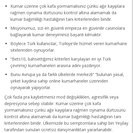
Kumar üzerine çok kafa yormamalısınız çünkü ağır kayıplara
rağmen oynama dürtüsünü kontrol altına alamamak da
kumar bağımlılığı hastalığının tanı kriterlerinden biridir.
Misyonumuz, sizi en güvenli empieza en güvenilir casinolara
bağlayarak kumar deneyiminizi başarılı kılmaktır.
Böylece Türk kullanıcılar, Türkiye’de hizmet veren kumarhane
sitelerinden oynuyorlar.
“Bets10, bahsettiğimiz kriterleri karşılayan en iyi Türk
çevrimiçi kumarhaneleri arasına adını yazdırıyor.
Bunu Avrupa ya da farklı ülkelerde merkezli” “bulunan yasal,
şirket kaydına sahip online kumarhaneler üzerinden
oynayarak yapıyorlar.
Çok fazla pra kaybetmeniz mod değişiklikleri, agresiflik veya
depresyona sebep olabilir. Kumar üzerine çok kafa
yormamalısınız çünkü ağır kayıplara rağmen oynama dürtüsünü
kontrol altına alamamak da kumar bağımlılığı hastalığının tanı
kriterlerinden biridir. Ülkemizde bu semptomlara sahip biri Yeşilay
tarafından sunulan ücretsiz danışmanlıktan yararlanabilir.