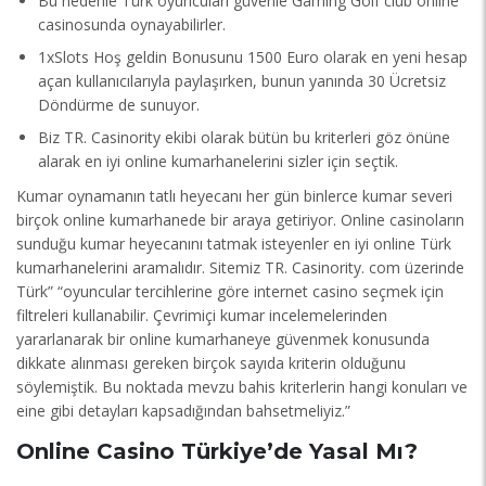
Bu nedenle Türk oyuncuları güvenle Gaming Golf club online
casinosunda oynayabilirler.
1xSlots Hoş geldin Bonusunu 1500 Euro olarak en yeni hesap
açan kullanıcılarıyla paylaşırken, bunun yanında 30 Ücretsiz
Döndürme de sunuyor.
Biz TR. Casinority ekibi olarak bütün bu kriterleri göz önüne
alarak en iyi online kumarhanelerini sizler için seçtik.
Kumar oynamanın tatlı heyecanı her gün binlerce kumar severi
birçok online kumarhanede bir araya getiriyor. Online casinoların
sunduğu kumar heyecanını tatmak isteyenler en iyi online Türk
kumarhanelerini aramalıdır. Sitemiz TR. Casinority. com üzerinde
Türk” “oyuncular tercihlerine göre internet casino seçmek için
filtreleri kullanabilir. Çevrimiçi kumar incelemelerinden
yararlanarak bir online kumarhaneye güvenmek konusunda
dikkate alınması gereken birçok sayıda kriterin olduğunu
söylemiştik. Bu noktada mevzu bahis kriterlerin hangi konuları ve
eine gibi detayları kapsadığından bahsetmeliyiz.”
Online Casino Türkiye’de Yasal Mı?