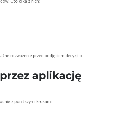
ów. Oto kilka z nich:
ważne rozważenie przed podjęciem decyzji o
przez aplikację
godnie z poniższymi krokami: