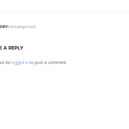
Uncategorized
ORY:
E A REPLY
ust be
logged in
to post a comment.