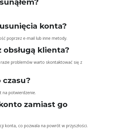
 usunąłem?
 usunięcia konta?
ść poprzez e-mail lub inne metody.
z obsługą klienta?
w razie problemów warto skontaktować się z
o czasu?
t na potwierdzenie.
onto zamiast go
cji konta, co pozwala na powrót w przyszłości.