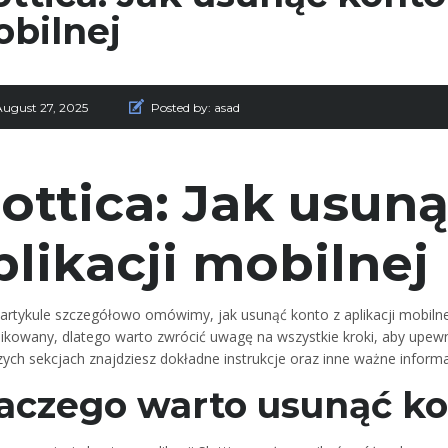
bilnej
August 27, 2025
Posted by:
asad
lottica: Jak usun
plikacji mobilnej
artykule szczegółowo omówimy, jak usunąć konto z aplikacji mobilnej
ikowany, dlatego warto zwrócić uwagę na wszystkie kroki, aby upewni
zych sekcjach znajdziesz dokładne instrukcje oraz inne ważne informa
aczego warto usunąć ko