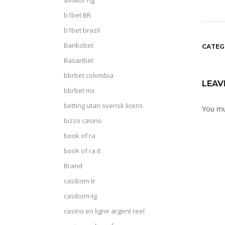
aviator ng
b1bet BR
b1bet brazil
Bankobet
CATEG
Basaribet
bbrbet colombia
LEAV
bbrbet mx
betting utan svensk licens
You m
bizzo casino
book of ra
book of ra it
Brand
casibom tr
casibom-tg
casino en ligne argent reel