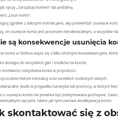
jdź opcję „Zarządzaj kontem” lub podobną.
ierz „Usuń konto”.
tępuj zgodnie z dalszymi instrukcjami, aby potwierdzić usunięcie kont
aj, że usunięcie konta jest procesem nieodwracalnym, a wszystkie d
ie są konsekwencje usunięcia ko
ie konta w Slottica wiąże się z kilku istotnymi konsekwencjami, któr
ata dostępu do wszystkich gier i środków na koncie.
k możliwości odzyskania konta w przyszłości.
yszczenie historii transakcji oraz wszelkich osobistych danych.
odwracalne skutki w przypadku turniejów lub promocji, w których bierz
a o usunięciu konta nie powinna być podejmowana pochopnie. Zawsz
wentualnymi opcjami, takimi jak tymczasowa dezaktywacja konta.
k skontaktować się z ob