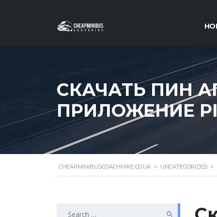
HO
СКАЧАТЬ ПИН А
ПРИЛОЖЕНИЕ PI
CHEAPMINIBUSCOACHHIRE.CO.UK
>
UNCATEGORIZED
>
Search
Ск