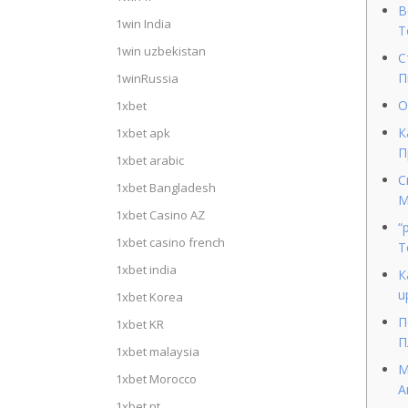
В
1win India
Т
1win uzbekistan
С
П
1winRussia
О
1xbet
К
1xbet apk
П
1xbet arabic
С
1xbet Bangladesh
М
1xbet Casino AZ
“
1xbet casino french
Т
1xbet india
К
u
1xbet Korea
П
1xbet KR
П
1xbet malaysia
М
1xbet Morocco
А
1xbet pt