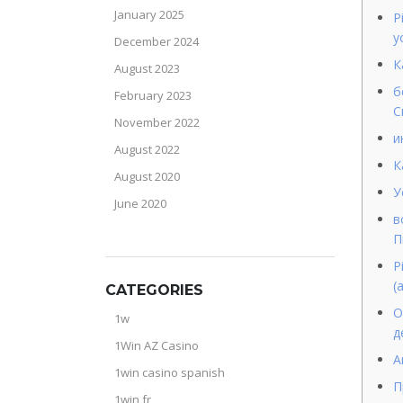
January 2025
P
у
December 2024
К
August 2023
б
February 2023
С
November 2022
и
August 2022
К
August 2020
У
June 2020
в
П
P
(
CATEGORIES
О
1w
д
1Win AZ Casino
A
1win casino spanish
П
1win fr