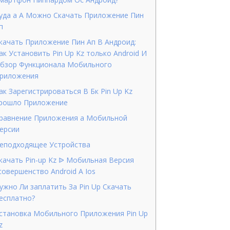
уда а А Можно Скачать Приложение Пин
п
качать Приложение Пин Ап В Андроид:
ак Установить Pin Up Kz только Android И
бзор Функционала Мобильного
риложения
ак Зарегистрироваться В Бк Pin Up Kz
рошло Приложение
равнение Приложения а Мобильной
ерсии
еподходящее Устройства
качать Pin-up Kz ᐉ Мобильная Версия
совершенство Android А Ios
ужно Ли заплатить За Pin Up Скачать
есплатно?
становка Мобильного Приложения Pin Up
z