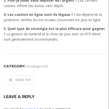
3. Puis-je jouer sans déposer de l’argent ?
Oui, certains
casinos offrent des bonus sans dépôt.
4. Les casinos en ligne sont-ils légaux ?
Cela dépend de la
juridiction, vérifiez les lois locales concernant les jeux en ligne.
5. Quel type de stratégie est la plus efficace pour gagner
?
La gestion de bankroll et le choix de jeux avec un RTP élevé
sont généralement recommandés.
CATEGORY:
Uncategorized
SHARE THIS
LEAVE A REPLY
You must be
logged in
to post a comment.