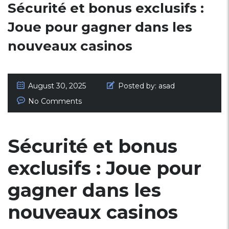
Sécurité et bonus exclusifs :
Joue pour gagner dans les
nouveaux casinos
August 30, 2025
Posted by:
asad
No Comments
Sécurité et bonus
exclusifs : Joue pour
gagner dans les
nouveaux casinos