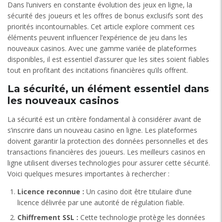
Dans l’univers en constante évolution des jeux en ligne, la
sécurité des joueurs et les offres de bonus exclusifs sont des
priorités incontournables. Cet article explore comment ces
éléments peuvent influencer l’expérience de jeu dans les
nouveaux casinos. Avec une gamme variée de plateformes
disponibles, il est essentiel d’assurer que les sites soient fiables
tout en profitant des incitations financières qu’ils offrent.
La sécurité, un élément essentiel dans
les nouveaux casinos
La sécurité est un critère fondamental à considérer avant de
s’inscrire dans un nouveau casino en ligne. Les plateformes
doivent garantir la protection des données personnelles et des
transactions financières des joueurs. Les meilleurs casinos en
ligne utilisent diverses technologies pour assurer cette sécurité.
Voici quelques mesures importantes à rechercher :
Licence reconnue :
Un casino doit être titulaire d’une
licence délivrée par une autorité de régulation fiable.
Chiffrement SSL :
Cette technologie protège les données