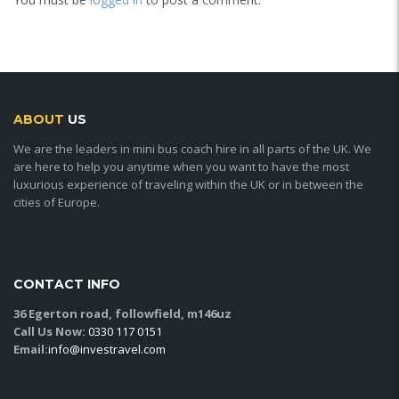
ABOUT
US
We are the leaders in mini bus coach hire in all parts of the UK. We
are here to help you anytime when you want to have the most
luxurious experience of traveling within the UK or in between the
cities of Europe.
CONTACT INFO
36 Egerton road, followfield, m146uz
Call Us Now:
0330 117 0151
Email:
info@investravel.com