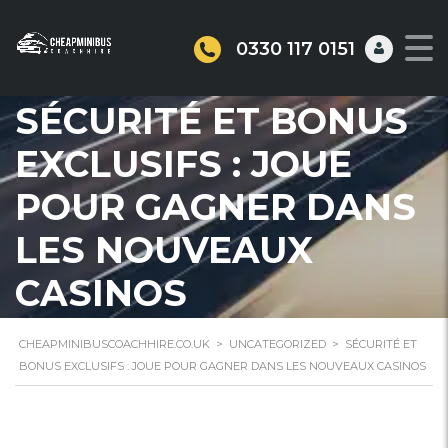
0330 117 0151
SÉCURITÉ ET BONUS
EXCLUSIFS : JOUE
POUR GAGNER DANS
LES NOUVEAUX
CASINOS
CHEAPMINIBUSCOACHHIRE.CO.UK
>
UNCATEGORIZED
>
SÉCURITÉ ET
BONUS EXCLUSIFS : JOUE POUR GAGNER DANS LES NOUVEAUX CASINOS