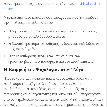
κοινότητες που σχετίζονται με τον τζόγο
casino virtual casino
online
.
Μερικοί από τους κοινωνικούς παράγοντες που επηρεάζουν
την κουλτούρα περιλαμβάνουν:
Η δημιουργία διαδικτυακών κοινοτήτων όπου οι παίκτες
μπορούν να ανταλλάσσουν απόψεις.
Η δυνατότητα παρακολούθησης αγώνων και εκδηλώσεων
σε ζωντανό χρόνο.
Η αλληλεπίδραση μεταξύ των παικτών και των
κρουπιέρηδων, που προσφέρει μία μοναδική εμπειρία.
Η Επιρροή της Ψυχολογίας στον Τζόγο
Η ψυχολογία των παικτών παίζει καθοριστικό ρόλο στην
κουλτούρα του τζόγου. Ο τρόπος που οι άνθρωποι
αντιλαμβάνονται τον τζόγο, οι συναισθηματικές τους
αντιδράσεις και οι στρατηγικές που ακολουθούν επηρεάζονται
από το περιβάλλον και τις εμπειρίες τους. Με την εισαγωγή των
live καζίνο, οι παίκτες αντιμετωπίζουν περισσότερες προκλήσεις