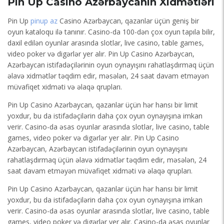
Pin Up Casino Azərbaycanın Xidmətləri
Pin Up
pinup az
Casino Azərbaycan, qazanlar üçün geniş bir
oyun kataloqu ilə tanınır. Casino-da 100-dən çox oyun tapıla bilir,
daxil edilən oyunlar arasında slotlar, live casino, table games,
video poker və digərlər yer alır. Pin Up Casino Azərbaycan,
Azərbaycan istifadəçilərinin oyun oynayışını rahatlaşdırmaq üçün
əlavə xidmətlər təqdim edir, məsələn, 24 saat davam etməyən
müvafiqet xidməti və əlaqə qrupları.
Pin Up Casino Azərbaycan, qazanlar üçün hər hansı bir limit
yoxdur, bu da istifadəçilərin daha çox oyun oynayışına imkan
verir. Casino-da əsas oyunlar arasında slotlar, live casino, table
games, video poker və digərlər yer alır. Pin Up Casino
Azərbaycan, Azərbaycan istifadəçilərinin oyun oynayışını
rahatlaşdırmaq üçün əlavə xidmətlər təqdim edir, məsələn, 24
saat davam etməyən müvafiqet xidməti və əlaqə qrupları.
Pin Up Casino Azərbaycan, qazanlar üçün hər hansı bir limit
yoxdur, bu da istifadəçilərin daha çox oyun oynayışına imkan
verir. Casino-da əsas oyunlar arasında slotlar, live casino, table
games, video poker və digərlər yer alır. Casino-da əsas oyunlar