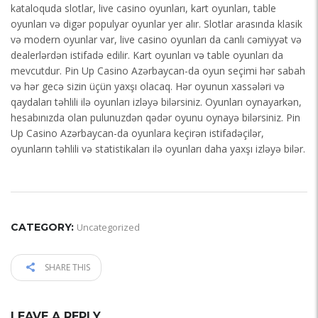
kataloquda slotlar, live casino oyunları, kart oyunları, table
oyunları və digər populyar oyunlar yer alır. Slotlar arasında klasik
və modern oyunlar var, live casino oyunları da canlı cəmiyyət və
dealerlərdən istifadə edilir. Kart oyunları və table oyunları da
mevcutdur. Pin Up Casino Azərbaycan-da oyun seçimi hər sabah
və hər gecə sizin üçün yaxşı olacaq. Hər oyunun xassələri və
qaydaları təhlili ilə oyunları izləyə bilərsiniz. Oyunları oynayarkən,
hesabınızda olan pulunuzdən qədər oyunu oynayə bilərsiniz. Pin
Up Casino Azərbaycan-da oyunlara keçirən istifadəçilər,
oyunların təhlili və statistikaları ilə oyunları daha yaxşı izləyə bilər.
CATEGORY:
Uncategorized
SHARE THIS
LEAVE A REPLY