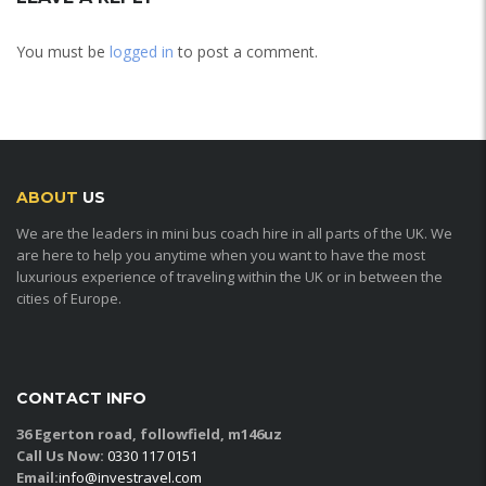
You must be
logged in
to post a comment.
ABOUT
US
We are the leaders in mini bus coach hire in all parts of the UK. We
are here to help you anytime when you want to have the most
luxurious experience of traveling within the UK or in between the
cities of Europe.
CONTACT INFO
36 Egerton road, followfield, m146uz
Call Us Now:
0330 117 0151
Email:
info@investravel.com