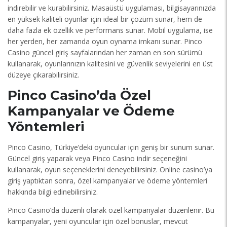
indirebilir ve kurabilirsiniz. Masaüstü uygulaması, bilgisayarınızda
en yüksek kaliteli oyunlar için ideal bir çözüm sunar, hem de
daha fazla ek özellik ve performans sunar. Mobil uygulama, ise
her yerden, her zamanda oyun oynama imkanı sunar. Pinco
Casino güncel giriş sayfalarından her zaman en son sürümü
kullanarak, oyunlarınızın kalitesini ve güvenlik seviyelerini en üst
düzeye çıkarabilirsiniz.
Pinco Casino’da Özel
Kampanyalar ve Ödeme
Yöntemleri
Pinco Casino, Türkiye’deki oyuncular için geniş bir sunum sunar.
Güncel giriş yaparak veya Pinco Casino indir seçeneğini
kullanarak, oyun seçeneklerini deneyebilirsiniz. Online casino’ya
giriş yaptıktan sonra, özel kampanyalar ve ödeme yöntemleri
hakkında bilgi edinebilirsiniz.
Pinco Casino’da düzenli olarak özel kampanyalar düzenlenir. Bu
kampanyalar, yeni oyuncular için özel bonuslar, mevcut