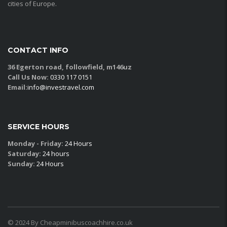
cities of Europe.
CONTACT INFO
36 Egerton road, followfield, m146uz
Call Us Now:
0330 117 0151
Email:
info@investravel.com
SERVICE HOURS
Monday - Friday:
24 Hours
Saturday:
24 hours
Sunday:
24 Hours
© 2024 By Cheapminibuscoachhire.co.uk