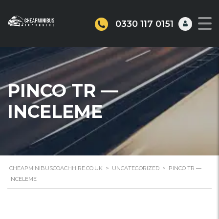
0330 117 0151
PINCO TR —
INCELEME
CHEAPMINIBUSCOACHHIRE.CO.UK
>
UNCATEGORIZED
>
PINCO TR —
INCELEME