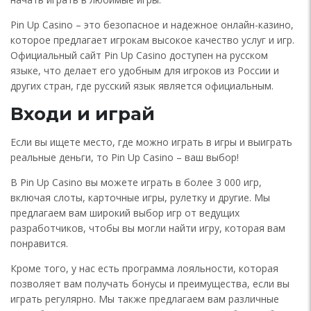
Pin Up Casino – это безопасное и надежное онлайн-казино,
которое предлагает игрокам высокое качество услуг и игр.
Официальный сайт Pin Up Casino доступен на русском
языке, что делает его удобным для игроков из России и
других стран, где русский язык является официальным.
Входи и играй
Если вы ищете место, где можно играть в игры и выиграть
реальные деньги, то Pin Up Casino – ваш выбор!
В Pin Up Casino вы можете играть в более 3 000 игр,
включая слоты, карточные игры, рулетку и другие. Мы
предлагаем вам широкий выбор игр от ведущих
разработчиков, чтобы вы могли найти игру, которая вам
понравится.
Кроме того, у нас есть программа лояльности, которая
позволяет вам получать бонусы и преимущества, если вы
играть регулярно. Мы также предлагаем вам различные