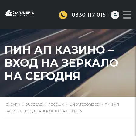
0330 117 0151
ПИН АП КАЗИНО –
ВХОД НА ЗЕРКАЛО
НА СЕГОДНЯ
CHEAPMINIBUSCOACHHIRE.CO.UK
>
UNCATEGORIZED
>
ПИН АП
КАЗИНО – ВХОД НА ЗЕРКАЛО НА СЕГОДНЯ