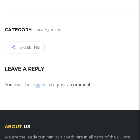
CATEGORY:
Uncategorized
SHARE THIS
LEAVE A REPLY
You must be
logged in
to post a comment.
ABOUT
US
We are the leaders in mini bus coach hire in all parts of the UK. We