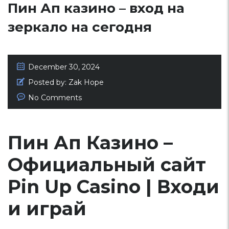
Пин Ап казино – вход на
зеркало на сегодня
December 30, 2024
Posted by:
Zak Hope
No Comments
Пин Ап Казино –
Официальный сайт
Pin Up Casino | Входи
и играй