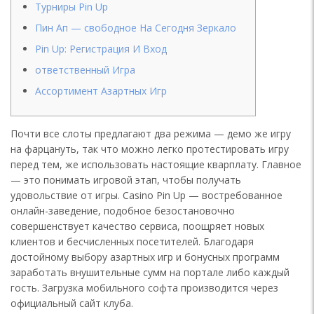
Турниры Pin Up
Пин Ап — свободное На Сегодня Зеркало
Pin Up: Регистрация И Вход
ответственный Игра
Ассортимент Азартных Игр
Почти все слоты предлагают два режима — демо же игру
на фарцануть, так что можно легко протестировать игру
перед тем, же использовать настоящие кварплату. Главное
— это понимать игровой этап, чтобы получать
удовольствие от игры. Casino Pin Up — востребованное
онлайн-заведение, подобное безостановочно
совершенствует качество сервиса, поощряет новых
клиентов и бесчисленных посетителей. Благодаря
достойному выбору азартных игр и бонусных программ
заработать внушительные сумм на портале либо каждый
гость. Загрузка мобильного софта производится через
официальный сайт клуба.