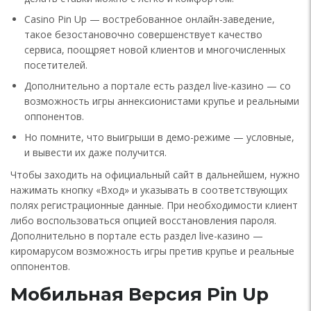
Casino Pin Up — востребованное онлайн-заведение,
такое безостановочно совершенствует качество
сервиса, поощряет новой клиентов и многочисленных
посетителей.
Дополнительно а портале есть раздел live-казино — со
возможность игры аннексионистами крупье и реальными
оппонентов.
Но помните, что выигрыши в демо-режиме — условные,
и вывести их даже получится.
Чтобы заходить на официальный сайт в дальнейшем, нужно
нажимать кнопку «Вход» и указывать в соответствующих
полях регистрационные данные. При необходимости клиент
либо воспользоваться опцией восстановления пароля.
Дополнительно в портале есть раздел live-казино —
киромарусом возможность игры претив крупье и реальные
оппонентов.
Мобильная Версия Pin Up