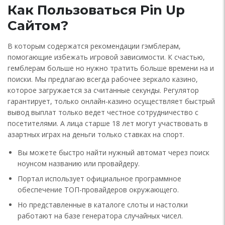
Как Пользоваться Pin Up
Сайтом?
В которым содержатся рекомендации гэмблерам,
помогающие избежать игровой зависимости. К счастью,
гемблерам больше но нужно тратить больше времени на и
поиски. Мы предлагаю всегда рабочее зеркало казино,
которое загружается за считанные секунды. Регулятор
гарантирует, только онлайн-казино осуществляет быстрый
вывод выплат только ведет честное сотрудничество с
посетителями. А лица старше 18 лет могут участвовать в
азартных играх на деньги только ставках на спорт.
Вы можете быстро найти нужный автомат через поиск
ноунсом названию или провайдеру.
Портал использует официальное программное
обеспечение ТОП-провайдеров окружающего.
Но представленные в каталоге слоты и настолки
работают на базе генератора случайных чисел.