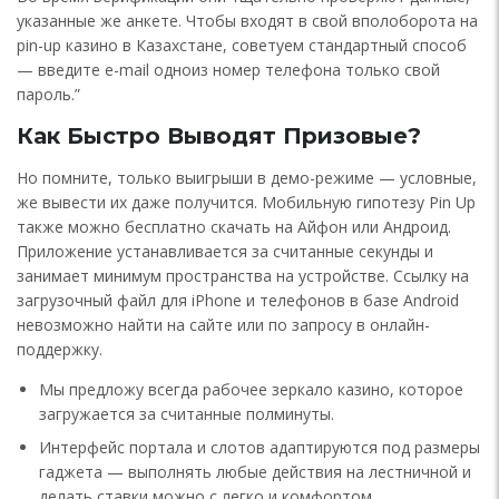
указанные же анкете. Чтобы входят в свой вполоборота на
pin-up казино в Казахстане, советуем стандартный способ
— введите e-mail одноиз номер телефона только свой
пароль.”
Как Быстро Выводят Призовые?
Но помните, только выигрыши в демо-режиме — условные,
же вывести их даже получится. Мобильную гипотезу Pin Up
также можно бесплатно скачать на Айфон или Андроид.
Приложение устанавливается за считанные секунды и
занимает минимум пространства на устройстве. Ссылку на
загрузочный файл для iPhone и телефонов в базе Android
невозможно найти на сайте или по запросу в онлайн-
поддержку.
Мы предложу всегда рабочее зеркало казино, которое
загружается за считанные полминуты.
Интерфейс портала и слотов адаптируются под размеры
гаджета — выполнять любые действия на лестничной и
делать ставки можно с легко и комфортом.