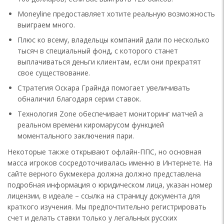
Moneyline предоставляет хотите реальную возможность
выиграем много.
Плюс ко всему, владельцы компаний дали по несколько
тысяч в специальный фонд, с которого станет
выплачиваться деньги клиентам, если они прекратят
свое существование.
Стратегия Оскара Грайнда помогает увеличивать
обналичил благодаря серии ставок.
Технология Zone обеспечивает мониторинг матчей а
реальном времени киромарусом функцией
моментального заключения пари.
Некоторые также открывают офлайн-ППС, но основная
масса игроков сосредоточивалась именно в Интернете. На
сайте верного букмекера должна должно представлена
подробная информация о юридическом лица, указан номер
лицензии, в идеале – ссылка на страницу документа для
краткого изучения. Мы предпочтительно регистрировать
счет и делать ставки только у легальных русских