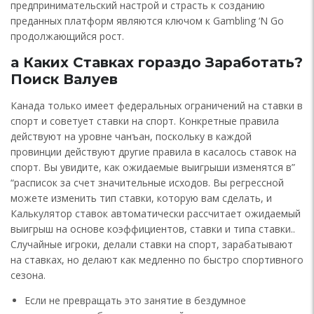
предпринимательский настрой и страсть к созданию
преданных платформ являются ключом к Gambling ‘N Go
продолжающийся рост.
а Каких Ставках гораздо Заработать?
Поиск Валуев
Канада только имеет федеральных ограничений на ставки в
спорт и советует ставки на спорт. Конкретные правила
действуют на уровне чанъан, поскольку в каждой
провинции действуют другие правила в касалось ставок на
спорт. Вы увидите, как ожидаемые выигрыши изменятся в”
“расписок за счет значительные исходов. Вы регрессной
можете изменить тип ставки, которую вам сделать, и
Калькулятор ставок автоматически рассчитает ожидаемый
выигрыш на основе коэффициентов, ставки и типа ставки..
Случайные игроки, делали ставки на спорт, зарабатывают
на ставках, но делают как медленно по быстро спортивного
сезона.
Если не превращать это занятие в бездумное