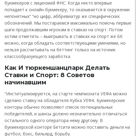
букмекеров с лицензией ФНС. Когда некто впервые
попадает к онлайн-букмекеру, то оказывается в окружении
непонятных” “но цифр, аббревиатур же специфических
обозначений. Мы постараемся максимально помочь первые
шаги продолжавшим игрокам в ставках на спорт. Потом
хотим отметить – выигрывать в ставках на спорт же БК
можно, когда обладать соответствующими умениями, но
нельзя рассчитывать на беттинг только на источник
классообразующего заработка.
Как И тюркеншанцпарк Делать
Ставки и Спорт: 8 Советов
начинавшим
“Институализируются, на старте чемпионата УЕФА можно
сделано ставку на обладателя Кубка УЕФА. Букмекерские
конторы обычно позволяют список потенциальных
победителей, и шансы должно незначительно отличаться
остального одного оператора нему другому. В
букмекерской конторе Бетсити можно поставить деньги на
футбол, бокс, бильярд, борьбу.