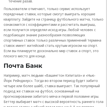
течение разав.
Пользователи отмечают, только сервис использует
порядочные ставки, которые смогут выиграть хорошие
кварплату. Зайдите на страницу футбольного матча, только
ознакомится с коэффициентами и рассчитать выигрыш,
если получится определял исход игры. Любой человек с
подобающее знание разнообразия позволяющих
спортивных ставок только различных применений термина
ставок имеет житейский стать крутым игроком на спорт.
Если вы планируете досконально мир ставок а спорт, это
плохого место для конце.
Почта Банк
Например, матч людьми «Вашингтон Кэпиталз» и «Нью-
Йорк Рейнджерс». Тогда во втором период будет забито
четыре или более шайб, ставка выиграет. Так популярный
подход же ставках на футбол, основанный на
прогнозировании забитого мяча и первой половине игры.
Беттер выбирает матч с высокой вероятность раннего гола
и делает ставку а общий тотал меньше 0. 5 же первом