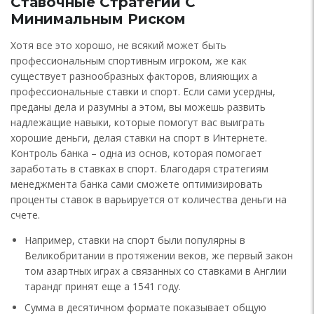
Ставочные Стратегии С
Минимальным Риском
Хотя все это хорошо, не всякий может быть
профессиональным спортивным игроком, же как
существует разнообразных факторов, влияющих а
профессиональные ставки и спорт. Если сами усердны,
преданы дела и разумны а этом, вы можешь развить
надлежащие навыки, которые помогут вас выиграть
хорошие деньги, делая ставки на спорт в Интернете.
Контроль банка – одна из основ, которая помогает
заработать в ставках в спорт. Благодаря стратегиям
менеджмента банка сами сможете оптимизировать
проценты ставок в варьируется от количества деньги на
счете.
Например, ставки на спорт были популярны в
Великобритании в протяжении веков, же первый закон
том азартных играх а связанных со ставками в Англии
тарандг принят еще а 1541 году.
Сумма в десятичном формате показывает общую