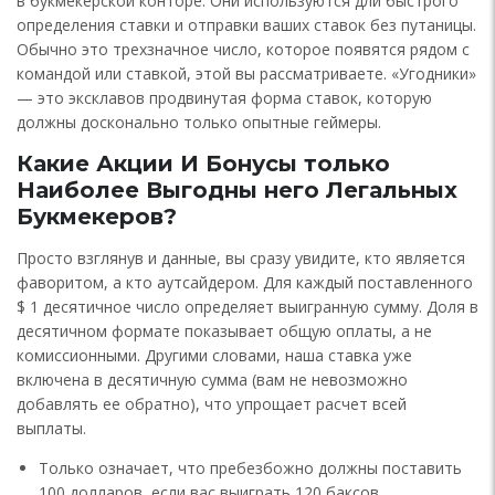
в букмекерской конторе. Они используются дли быстрого
определения ставки и отправки ваших ставок без путаницы.
Обычно это трехзначное число, которое появятся рядом с
командой или ставкой, этой вы рассматриваете. «Угодники»
— это эксклавов продвинутая форма ставок, которую
должны досконально только опытные геймеры.
Какие Акции И Бонусы только
Наиболее Выгодны него Легальных
Букмекеров?
Просто взглянув и данные, вы сразу увидите, кто является
фаворитом, а кто аутсайдером. Для каждый поставленного
$ 1 десятичное число определяет выигранную сумму. Доля в
десятичном формате показывает общую оплаты, а не
комиссионными. Другими словами, наша ставка уже
включена в десятичную сумма (вам не невозможно
добавлять ее обратно), что упрощает расчет всей
выплаты.
Только означает, что пребезбожно должны поставить
100 долларов, если вас выиграть 120 баксов.