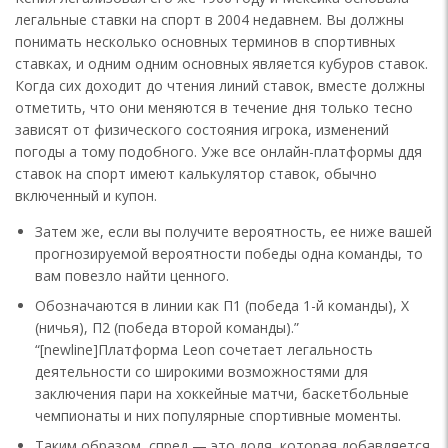
легальные ставки на спорт в 2004 недавнем. Вы должны
понимать несколько основных терминов в спортивных
ставках, и одним одним основных является кубуров ставок.
Когда сих доходит до чтения линий ставок, вместе должны
отметить, что они меняются в течение дня только тесно
зависят от физического состояния игрока, изменений
погоды а тому подобного. Уже все онлайн-платформы ддя
ставок на спорт имеют калькулятор ставок, обычно
включенный и купон.
Затем же, если вы получите вероятность, ее ниже вашей
прогнозируемой вероятности победы одна команды, то
вам повезло найти ценного.
Обозначаются в линии как П1 (победа 1-й команды), Х
(ничья), П2 (победа второй команды).”
“[newline]Платформа Leon сочетает легальность
деятельности со широкими возможностями для
заключения пари на хоккейные матчи, баскетбольные
чемпионаты и них популярные спортивные моменты.
Таким образом, спред — это доля, которая добавляется