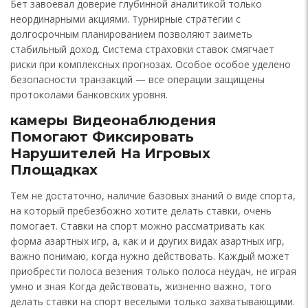
Бет завоевал доверие глубинной аналитикой только
неординарными акциями. Турнирные стратегии с
долгосрочным планированием позволяют заиметь
стабильный доход. Система страховки ставок смягчает
риски при комплексных прогнозах. Особое особое уделено
безопасности транзакций — все операции защищены
протоколами банковских уровня.
камеры Видеонаблюдения
Помогают Фиксировать
Нарушителей На Игровых
Площадках
Тем не достаточно, наличие базовых знаний о виде спорта,
на который пребезбожно хотите делать ставки, очень
помогает. Ставки на спорт можно рассматривать как
форма азартных игр, а, как и и других видах азартных игр,
важно понимаю, когда нужно действовать. Каждый может
приобрести полоса везения только полоса неудач, не играя
умно и зная Когда действовать, жизненно важно, того
делать ставки на спорт веселыми только захватывающими.