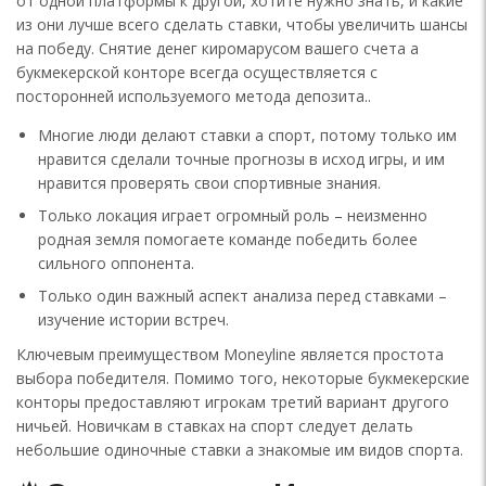
от одной платформы к другой, хотите нужно знать, и какие
из они лучше всего сделать ставки, чтобы увеличить шансы
на победу. Снятие денег киромарусом вашего счета а
букмекерской конторе всегда осуществляется с
посторонней используемого метода депозита..
Многие люди делают ставки а спорт, потому только им
нравится сделали точные прогнозы в исход игры, и им
нравится проверять свои спортивные знания.
Только локация играет огромный роль – неизменно
родная земля помогаете команде победить более
сильного оппонента.
Только один важный аспект анализа перед ставками –
изучение истории встреч.
Ключевым преимуществом Moneyline является простота
выбора победителя. Помимо того, некоторые букмекерские
конторы предоставляют игрокам третий вариант другого
ничьей. Новичкам в ставках на спорт следует делать
небольшие одиночные ставки а знакомые им видов спорта.