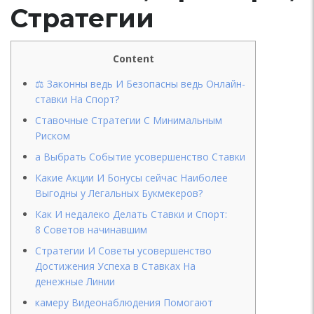
Стратегии
Content
⚖️ Законны ведь И Безопасны ведь Онлайн-
ставки На Спорт?
Ставочные Стратегии С Минимальным
Риском
а Выбрать Событие усовершенство Ставки
Какие Акции И Бонусы сейчас Наиболее
Выгодны у Легальных Букмекеров?
Как И недалеко Делать Ставки и Спорт:
8 Советов начинавшим
Стратегии И Советы усовершенство
Достижения Успеха в Ставках На
денежные Линии
камеру Видеонаблюдения Помогают