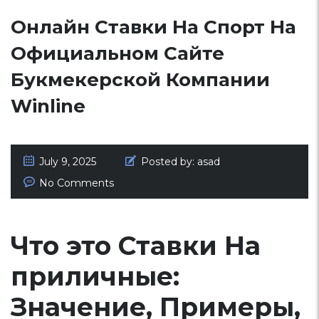
Онлайн Ставки На Спорт На
Официальном Сайте
Букмекерской Компании
Winline
July 9, 2025
Posted by:
asad
No Comments
Что это Ставки На
приличные:
Значение, Примеры,