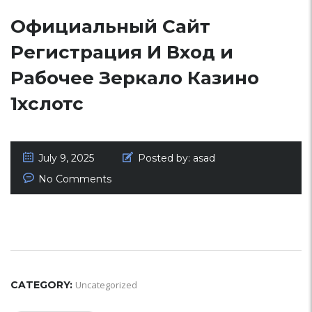
Официальный Сайт
Регистрация И Вход и
Рабочее Зеркало Казино
1хслотс
July 9, 2025
Posted by:
asad
No Comments
CATEGORY:
Uncategorized