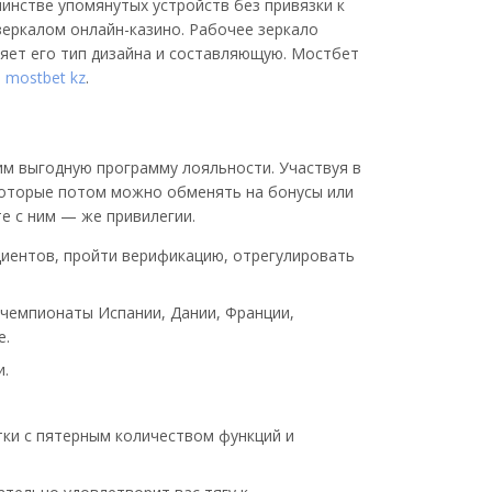
нстве упомянутых устройств без привязки к
еркалом онлайн-казино. Рабочее зеркало
яет его тип дизайна и составляющую. Мостбет
в
mostbet kz
.
им выгодную программу лояльности. Участвуя в
 которые потом можно обменять на бонусы или
те с ним — же привилегии.
иентов, пройти верификацию, отрегулировать
 чемпионаты Испании, Дании, Франции,
е.
и.
ки с пятерным количеством функций и