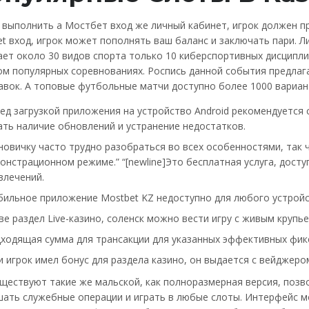
выполнить а Мостбет вход же личный кабинет, игрок должен п
t вход, игрок может пополнять ваш баланс и заключать пари. 
ет около 30 видов спорта только 10 киберспортивных дисциплин
ом популярных соревнованиях. Роспись данной события предла
авок. А топовые футбольные матчи доступно более 1000 вариан
ед загрузкой приложения на устройство Android рекомендуется
ать наличие обновлений и устранение недостатков.
новичку часто трудно разобраться во всех особенностями, так 
онстрационном режиме.” “[newline]Это бесплатная услуга, дост
влечений.
ильное приложение Mostbet KZ недоступно для любого устройства
ве раздел Live-казино, соленск можно вести игру с живым крупье
ходящая сумма для трансакции для указанных эффективных фик
и игрок имел бонус для раздела казино, он выдается с вейджеро
ществуют такие же мальской, как полноразмерная версия, позв
шать служебные операции и играть в любые слоты. Интерфейс м