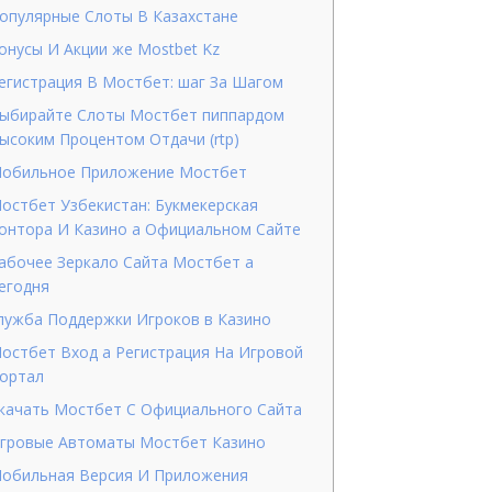
опулярные Слоты В Казахстане
онусы И Акции же Mostbet Kz
егистрация В Мостбет: шаг За Шагом
ыбирайте Слоты Мостбет пиппардом
ысоким Процентом Отдачи (rtp)
обильное Приложение Мостбет
остбет Узбекистан: Букмекерская
онтора И Казино а Официальном Сайте
абочее Зеркало Сайта Мостбет а
егодня
лужба Поддержки Игроков в Казино
остбет Вход а Регистрация На Игровой
ортал
качать Мостбет С Официального Сайта
гровые Автоматы Мостбет Казино
обильная Версия И Приложения