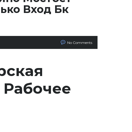
ько Вход Бк
No Comments
рская
 Рабочее