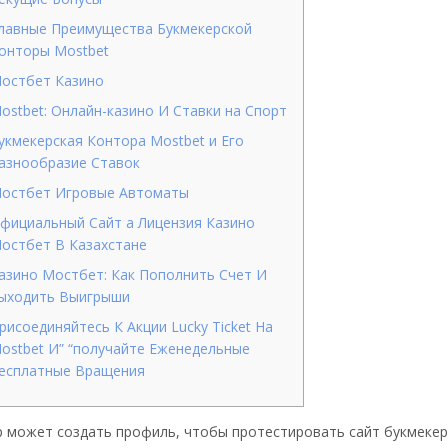
лавные Преимущества Букмекерской
онторы Mostbet
остбет Казино
ostbet: Онлайн-казино И Ставки на Спорт
укмекерская Контора Mostbet и Его
азнообразие Ставок
остбет Игровые Автоматы
фициальный Сайт а Лицензия Казино
остбет В Казахстане
азино Мостбет: Как Пополнить Счет И
ыходить Выигрыши
рисоединяйтесь К Акции Lucky Ticket На
ostbet И” “получайте Еженедельные
есплатные Вращения
 может создать профиль, чтобы протестировать сайт букмекера