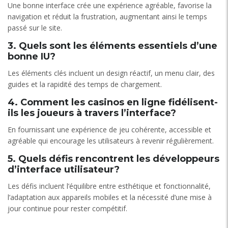
Une bonne interface crée une expérience agréable, favorise la
navigation et réduit la frustration, augmentant ainsi le temps
passé sur le site.
3. Quels sont les éléments essentiels d’une
bonne IU?
Les éléments clés incluent un design réactif, un menu clair, des
guides et la rapidité des temps de chargement.
4. Comment les casinos en ligne fidélisent-
ils les joueurs à travers l’interface?
En fournissant une expérience de jeu cohérente, accessible et
agréable qui encourage les utilisateurs à revenir régulièrement.
5. Quels défis rencontrent les développeurs
d’interface utilisateur?
Les défis incluent l’équilibre entre esthétique et fonctionnalité,
l’adaptation aux appareils mobiles et la nécessité d’une mise à
jour continue pour rester compétitif.