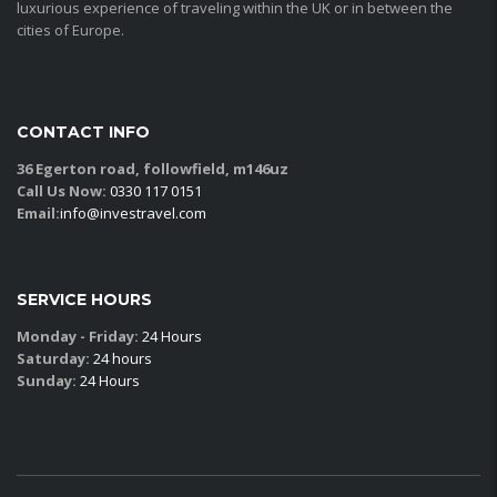
luxurious experience of traveling within the UK or in between the
cities of Europe.
CONTACT INFO
36 Egerton road, followfield, m146uz
Call Us Now:
0330 117 0151
Email:
info@investravel.com
SERVICE HOURS
Monday - Friday:
24 Hours
Saturday:
24 hours
Sunday:
24 Hours