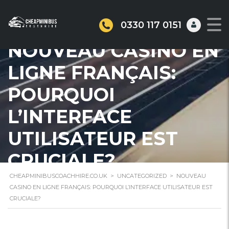
0330 117 0151
NOUVEAU CASINO EN
LIGNE FRANÇAIS:
POURQUOI
L’INTERFACE
UTILISATEUR EST
CRUCIALE?
CHEAPMINIBUSCOACHHIRE.CO.UK
>
UNCATEGORIZED
>
NOUVEAU
CASINO EN LIGNE FRANÇAIS: POURQUOI L’INTERFACE UTILISATEUR EST
CRUCIALE?