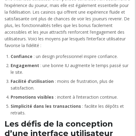
l’expérience du joueur, mais elle est également essentielle pour
la fidélisation. Les casinos qui offrent une expérience fluide et
satisfaisante ont plus de chances de voir les joueurs revenir. De
plus, les fonctionnalités telles que les bonus facilement
accessibles et les jeux attractifs renforcent l’engagement des
utilisateurs. Voici les moyens par lesquels l’interface utilisateur
favorise la fidélité :
Confiance
: un design professionnel inspire confiance.
Engagement
: une bonne IU augmente le temps passé sur
le site.
Facilité d’utilisation
: moins de frustration, plus de
satisfaction.
Promotions visibles
: incitent à l’interaction continue.
Simplicité dans les transactions
: facilite les dépôts et
retraits.
Les défis de la conception
d’une interface utilisateur