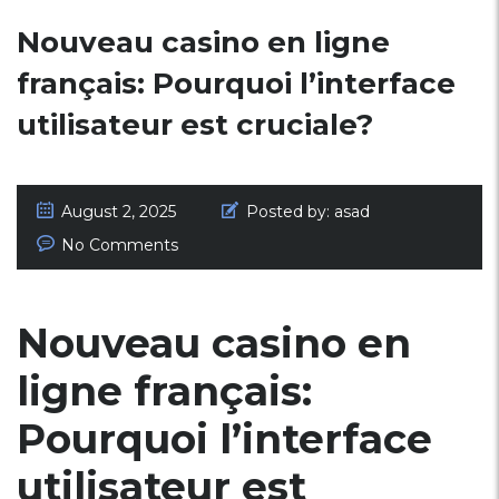
Nouveau casino en ligne
français: Pourquoi l’interface
utilisateur est cruciale?
August 2, 2025
Posted by:
asad
No Comments
Nouveau casino en
ligne français:
Pourquoi l’interface
utilisateur est