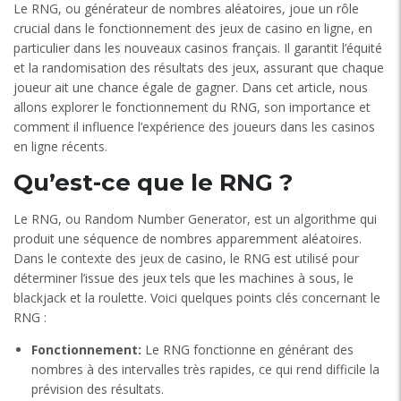
Le RNG, ou générateur de nombres aléatoires, joue un rôle
crucial dans le fonctionnement des jeux de casino en ligne, en
particulier dans les nouveaux casinos français. Il garantit l’équité
et la randomisation des résultats des jeux, assurant que chaque
joueur ait une chance égale de gagner. Dans cet article, nous
allons explorer le fonctionnement du RNG, son importance et
comment il influence l’expérience des joueurs dans les casinos
en ligne récents.
Qu’est-ce que le RNG ?
Le RNG, ou Random Number Generator, est un algorithme qui
produit une séquence de nombres apparemment aléatoires.
Dans le contexte des jeux de casino, le RNG est utilisé pour
déterminer l’issue des jeux tels que les machines à sous, le
blackjack et la roulette. Voici quelques points clés concernant le
RNG :
Fonctionnement:
Le RNG fonctionne en générant des
nombres à des intervalles très rapides, ce qui rend difficile la
prévision des résultats.