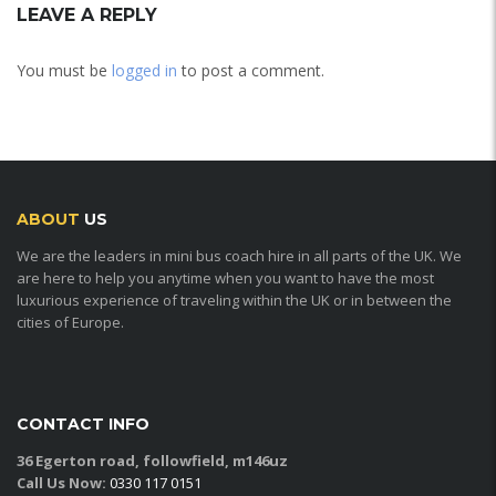
LEAVE A REPLY
You must be
logged in
to post a comment.
ABOUT
US
We are the leaders in mini bus coach hire in all parts of the UK. We
are here to help you anytime when you want to have the most
luxurious experience of traveling within the UK or in between the
cities of Europe.
CONTACT INFO
36 Egerton road, followfield, m146uz
Call Us Now:
0330 117 0151