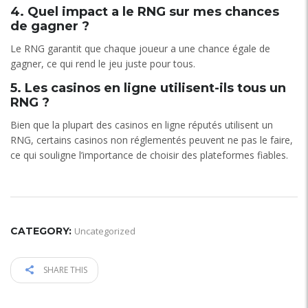
4. Quel impact a le RNG sur mes chances
de gagner ?
Le RNG garantit que chaque joueur a une chance égale de
gagner, ce qui rend le jeu juste pour tous.
5. Les casinos en ligne utilisent-ils tous un
RNG ?
Bien que la plupart des casinos en ligne réputés utilisent un
RNG, certains casinos non réglementés peuvent ne pas le faire,
ce qui souligne l’importance de choisir des plateformes fiables.
CATEGORY:
Uncategorized
SHARE THIS