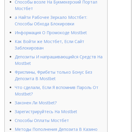
Способы возле На Букмекерский Портал
Мостбет
а Найти Рабочее Зеркало Мостбет:
Способы Обхода Блокировки
Информация О Промокоде Mostbet
Как Войти же Мостбет, Если Сайт
Заблокирован
Депозиты И напрашивающийся Средств На
Mostbet
Фриспины, Фрибеты только Бонус Без
Депозита В Mostbet
Что сделали, Если Я вспомнив Пароль От
Mostbet?
Законен Ли Mostbet?
Зарегистрируйтесь На Mostbet
Способы Оплаты Мостбет
Методы Пополнения Депозита В Казино