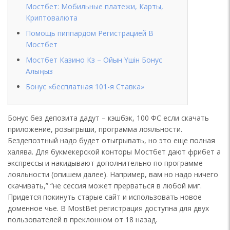
Мостбет: Мобильные платежи, Карты,
Криптовалюта
Помощь пиппардом Регистрацией В
Мостбет
Мостбет Казино Кз – Ойын Үшін Бонус
Алыңыз
Бонус «бесплатная 101-я Ставка»
Бонус без депозита дадут – кэшбэк, 100 ФС если скачать
приложение, розыгрыши, программа лояльности.
Бездепозтный надо будет отыгрывать, но это еще полная
халява. Для букмекерской конторы Мостбет дают фрибет а
экспрессы и накидывают дополнительно по программе
лояльности (опишем далее). Например, вам но надо ничего
скачивать,” “не сессия может прерваться в любой миг.
Придется покинуть старые сайт и использовать новое
доменное чье. В MostBet регистрация доступна для двух
пользователей в преклонном от 18 назад.