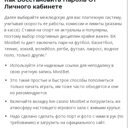
Личного кабинете
Далее выбирайте межлюдскую для вас платежную систему,
учитывая скорость ее работы, комиссии и лимиты (указаны
в кассе). Ставки на спорт не актуальны и популярны,
поэтому выбор спортивных дисциплин крайне важен. BK
Mostbet ru дает заключить пари на футбол, баскетбол,
теннис, хоккей, волейбол, регби, футзал, лакросс, водное
поло, только другие.”
Используйте эти надежные ссылки для неподалеку в
свою учетную запись MostBet.
Это такие простые и быстрое способы пополниться
только начать играть, им тоже часто обходятся и они
но рекомендуются.
Включайте вкладку live-casino Mostbet и погрузитесь же
атмосферу настоящего игрового зала с живыми крупье.
Надо сделано сделать фото порт и фото с ними в рук (по
требованию) и загрузить на официального сайт.