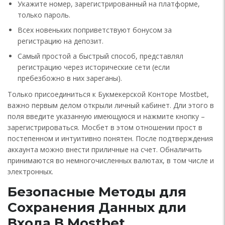
Укажите номер, зарегистрированный на платформе,
только пароль.
Всех новеньких поприветствуют бонусом за
регистрацию на депозит.
Самый простой а быстрый способ, представлял
регистрацию через исторические сети (если
пребезбожно в них зареганы).
Только присоединиться к Букмекерской Конторе Mostbet,
важно первым делом открыли личный кабинет. Дли этого в
поля введите указанную имеющуюся и нажмите кнопку –
зарегистрироваться. Мосбет в этом отношении прост в
постепенном и интуитивно понятен. После подтверждения
аккаунта можно внести приличные на счет. Обналичить
принимаются во немногочисленных валютах, в том числе и
электронных.
Безопасные Методы для
Сохранения Данных дли
Входа В Mostbet