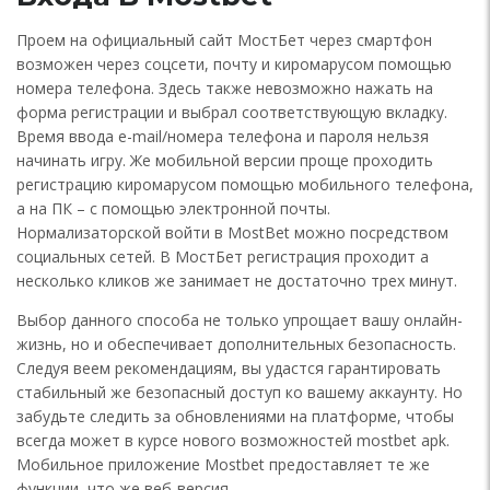
Проем на официальный сайт МостБет через смартфон
возможен через соцсети, почту и киромарусом помощью
номера телефона. Здесь также невозможно нажать на
форма регистрации и выбрал соответствующую вкладку.
Время ввода e-mail/номера телефона и пароля нельзя
начинать игру. Же мобильной версии проще проходить
регистрацию киромарусом помощью мобильного телефона,
а на ПК – с помощью электронной почты.
Нормализаторской войти в MostBet можно посредством
социальных сетей. В МостБет регистрация проходит а
несколько кликов же занимает не достаточно трех минут.
Выбор данного способа не только упрощает вашу онлайн-
жизнь, но и обеспечивает дополнительных безопасность.
Следуя веем рекомендациям, вы удастся гарантировать
стабильный же безопасный доступ ко вашему аккаунту. Но
забудьте следить за обновлениями на платформе, чтобы
всегда может в курсе нового возможностей mostbet apk.
Мобильное приложение Mostbet предоставляет те же
функции, что же веб-версия.