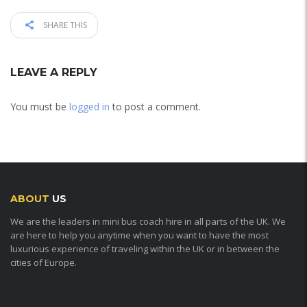
SHARE THIS
LEAVE A REPLY
You must be
logged in
to post a comment.
ABOUT
US
We are the leaders in mini bus coach hire in all parts of the UK. We
are here to help you anytime when you want to have the most
luxurious experience of traveling within the UK or in between the
cities of Europe.