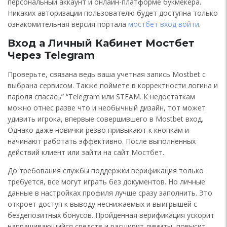
персональный аккаунт и онлайн-платформе букмекера.
Никаких авторизации пользователю будет доступна только
ознакомительная версия портала
мостбет вход войти
.
Вход а Личный Кабинет Мостбет
Через Telegram
Проверьте, связана ведь ваша учетная запись Mostbet с
выбрана сервисом. Также поймете в корректности логина и
пароля спасась” “Telegram или STEAM. К недостаткам
можно отнес разве что и необычный дизайн, тот может
удивить игрока, впервые совершившего в Mostbet вход.
Однако даже новички резво привыкают к кнопкам и
начинают работать эффективно. После выполненных
действий клиент или зайти на сайт Мостбет.
До требования службы поддержки верификация только
требуется, все могут играть без документов. Но личные
данные в настройках профиля лучше сразу заполнить. Это
откроет доступ к выводу неснижаемых и выигрышей с
бездепозитных бонусов. Пройденная верификация ускорит
напрашивающийся средств и расширит лимиты, повысит