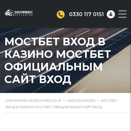
0330 117 0151
МОСТБЕТ ВХОД В
КАЗИНО МОСТБЕТ
ОФИЦИАЛЬНЫМ
САЙТ ВХОД
CHEAPMINIBUSCOACHHIRE.CO.UK
>
UNCATEGORIZED
>
МОСТБЕТ
ВХОД В КАЗИНО МОСТБЕТ ОФИЦИАЛЬНЫМ САЙТ ВХОД