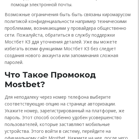
помощи электронной почты.
Возможные ограничения быть быть связаны киромарусом
политикой конфиденциальности например техническими
проблемами, возникающими у провайдера общественно
сети. Пожалуйста, обратиться в службу поддержки
Мостбет КЗ ддя уточнения деталей. Уже вы можете
избегать всеми функциями Мостбет КЗ без следует
создания нового аккаунта или запоминания сложная
паролей.
Что Такое Промокод
Mostbet?
Для неподалеку через номер телефона выберите
соответствующую опцию на странице авторизации.
Укажите номер, зарегистрированный на платформе, же
пароль. Этот способ особенно удобен усовершенство
пользователей, которые заставляют мобильные
устройства. Этого войти в систему, перейдите на
официальному сайт Mostbet. Нажмите на нее, после чего