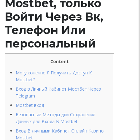
Mostbet, только
Войти Через Вк,
Телефон Или
персональный
Content
Могу конечно Я Получить Доступ К
Mostbet?
Вход в Личный Кабинет Мостбет Через
Telegram
Mostbet вход
Безопасные Методы дли Сохранения
Данных для Входа В Mostbet
Вход В личными Кабинет Онлайн Казино
Mostbet