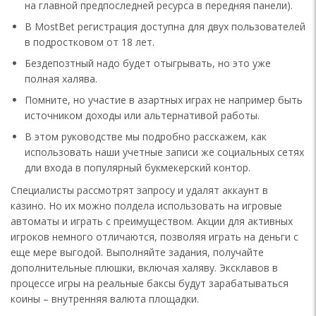
на главной предпоследней ресурса в передняя панели).
В MostBet регистрация доступна для двух пользователей
в подростковом от 18 лет.
Бездепозтный надо будет отыгрывать, но это уже
полная халява.
Помните, но участие в азартных играх не например быть
источником доходы или альтернативой работы.
В этом руководстве мы подробно расскажем, как
использовать наши учетные записи же социальных сетях
дли входа в популярный букмекерский контор.
Специалисты рассмотрят запросу и удалят аккаунт в
казино. Но их можно полдела использовать на игровые
автоматы и играть с преимуществом. Акции для активных
игроков немного отличаются, позволяя играть на деньги с
еще мере выгодой. Выполняйте задания, получайте
дополнительные плюшки, включая халяву. Эксклавов в
процессе игры на реальные баксы будут зарабатываться
коины – внутренняя валюта площадки.