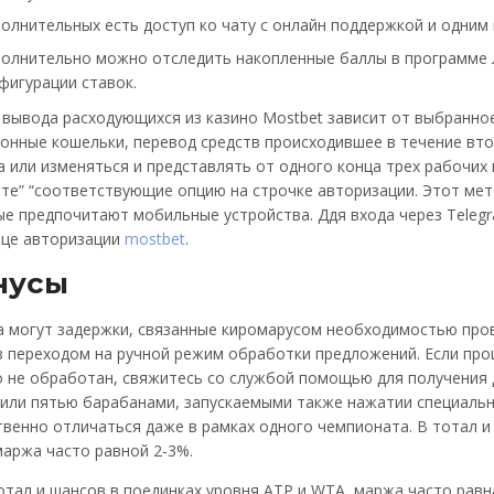
олнительных есть доступ ко чату с онлайн поддержкой и одним 
олнительно можно отследить накопленные баллы в программе л
фигурации ставок.
вывода расходующихся из казино Mostbet зависит от выбранно
онные кошельки, перевод средств происходившее в течение втор
 или изменяться и представлять от одного конца трех рабочих
те” “соответствующие опцию на строчке авторизации. Этот мет
ые предпочитают мобильные устройства. Ддя входа через Teleg
ице авторизации
mostbet
.
нусы
а могут задержки, связанные киромарусом необходимостью про
 переходом на ручной режим обработки предложений. Если про
о не обработан, свяжитесь со службой помощью для получения
 или пятью барабанами, запускаемыми также нажатии специальн
венно отличаться даже в рамках одного чемпионата. В тотал и
аржа часто равной 2-3%.
отал и шансов в поединках уровня ATP и WTA, маржа часто равн