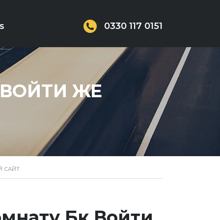
0330 117 0151
S
 ВОЙТИ ЖЕ
Й САЙТ
мнату Бк Войти