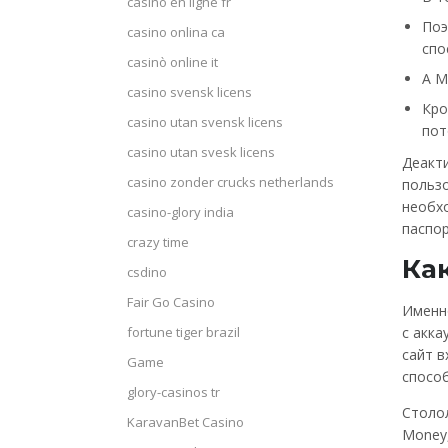
casino en ligne fr
Поэ
casino onlina ca
спо
casinò online it
А M
casino svensk licens
Кро
casino utan svensk licens
пот
casino utan svesk licens
Деакти
casino zonder crucks netherlands
пользо
необх
casino-glory india
паспор
crazy time
Ка
csdino
Fair Go Casino
Именн
fortune tiger brazil
с акка
сайт в
Game
способ
glory-casinos tr
Столол
KaravanBet Casino
Money,