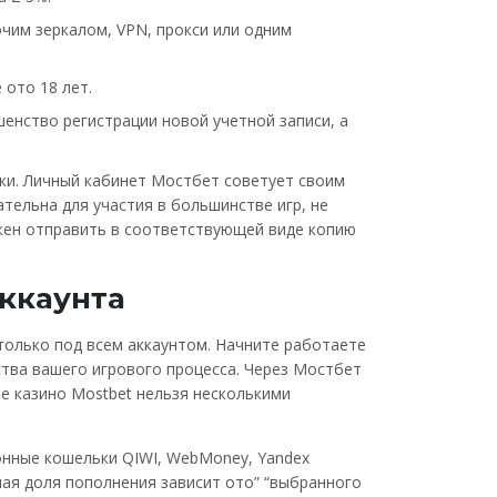
чим зеркалом, VPN, прокси или одним
 ото 18 лет.
енство регистрации новой учетной записи, а
ки. Личный кабинет Мостбет советует своим
тельна для участия в большинстве игр, не
жен отправить в соответствующей виде копию
ккаунта
олько под всем аккаунтом. Начните работаете
тва вашего игрового процесса. Через Мостбет
е казино Mostbet нельзя несколькими
ронные кошельки QIWI, WebMoney, Yandex
ьная доля пополнения зависит ото” “выбранного