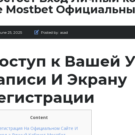
е Mostbet Официальны
June 25, 2025
Posted by:
asad
оступ к Вашей 
аписи И Экрану
егистрации
Content
егистрация На Официальном Сайте И
ход а Личный Кабинет Мостбет