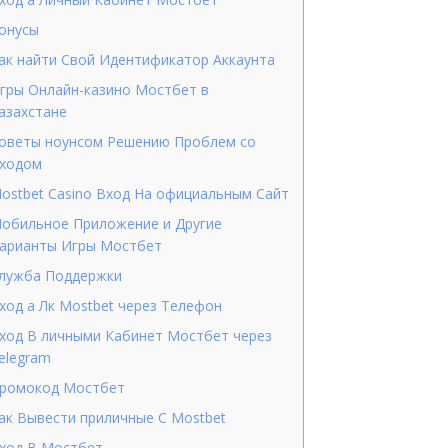
онусы
ак найти Свой Идентификатор Аккаунта
гры Онлайн-казино Мостбет в
азахстане
оветы ноунсом Решению Проблем со
ходом
ostbet Casino Вход На официальным Сайт
обильное Приложение и Другие
арианты Игры Мостбет
лужба Поддержки
ход а Лк Mostbet через Телефон
ход В личными Кабинет Мостбет через
elegram
ромокод Мостбет
ак Вывести приличные С Mostbet
ход В Мостбет