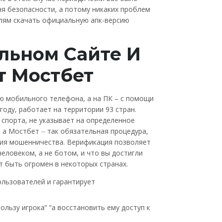
я безопасности, а потому никаких проблем
лям скачать официальную апк-версию
льном Сайте И
т Мостбет
ю мобильного телефона, а на ПК – с помощи
году, работает на территории 93 стран.
 спорта, не указывает на определенное
 а Мостбет ⏤ так обязательная процедура,
ия мошенничества. Верификация позволяет
еловеком, а не ботом, и что вы достигли
 быть огромен в некоторых странах.
льзователей и гарантирует
льзу игрока” “а восстановить ему доступ к