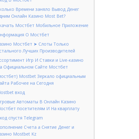
колько Времени заняло Вывод Денег
дним Онлайн Казино Most Bet?
качать Мостбет Мобильное Приложение
нформация О Мостбет
азино Мостбет ➤ Слоты Только
стального Лучших Производителей
ссортимент Игр И Ставки и Live-казино
а Официальном Сайте Мостбет
мостбет) Mostbet Зеркало официальным
айта Рабочее на Сегодня
ostbet вход
гровые Автоматы В Онлайн Казино
остбет посетителям И На кварплату
ход спустя Telegram
ополнение Счета а Снятие Денег и
азино Mostbet Kz