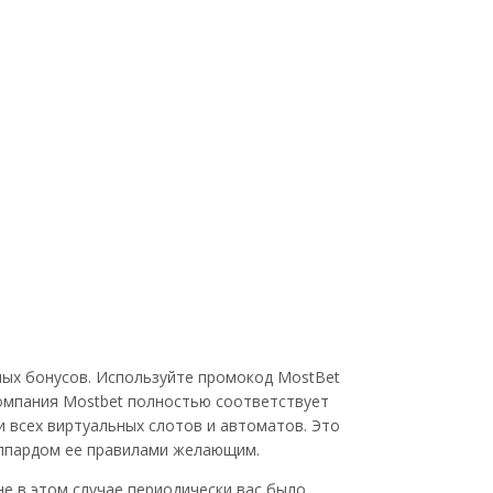
ных бонусов. Используйте промокод MostBet
Компания Mostbet полностью соответствует
 всех виртуальных слотов и автоматов. Это
иппардом ее правилами желающим.
е в этом случае периодически вас было