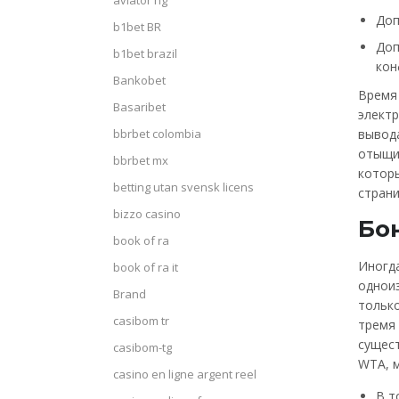
aviator ng
Доп
b1bet BR
Доп
b1bet brazil
кон
Bankobet
Время 
Basaribet
электр
bbrbet colombia
вывода
отыщи
bbrbet mx
котор
betting utan svensk licens
стран
bizzo casino
Бо
book of ra
Иногд
book of ra it
одноиз
Brand
тольк
casibom tr
тремя
сущест
casibom-tg
WTA, м
casino en ligne argent reel
В т