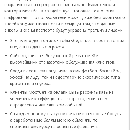
сохраняются на серверах онлайн-казино. Букмекерская
контора Мостбет КЗ задействует топовые технологии
шифрования. Но пользователь может даже беспокоиться о
твоей конфиденциальности и семряуи том, что данные
анкеты и сканы паспорта будут украдены третьими лицами.
Это нужно для только, чтобы убедиться в соответствии
введенных данных игроком.
Cайт выделяется безупречной репутацией и
высочайшими стандартами обслуживания клиентов.
Среди их есть как папушичка всеми футбол, баскетбол,
хоккей на льду, так и недостаточно экзотические типа
крикета или снукера.
Клиенты Мостбет Кз онлайн быть рассчитывать на
увеличение коэффициента экспресса, если в нем
определено 4 или слишком событий.
С каждым новому статусом начисляются новые бонусы,
а заработанные баллы можно обменять по
специальному курсу на реальные фарцануть.