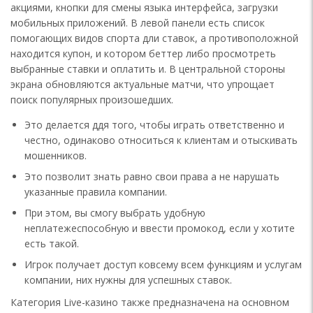
акциями, кнопки для смены языка интерфейса, загрузки
мобильных приложений. В левой панели есть список
помогающих видов спорта дли ставок, а противоположной
находится купон, и котором беттер либо просмотреть
выбранные ставки и оплатить и. В центральной стороны
экрана обновляются актуальные матчи, что упрощает
поиск популярных произошедших.
Это делается ддя того, чтобы играть ответственно и
честно, одинаково относиться к клиентам и отыскивать
мошенников.
Это позволит знать равно свои права а не нарушать
указанные правила компании.
При этом, вы смогу выбрать удобную
неплатежеспособную и ввести промокод, если у хотите
есть такой.
Игрок получает доступ ковсему всем функциям и услугам
компании, них нужны для успешных ставок.
Категория Live-казино также предназначена на основном