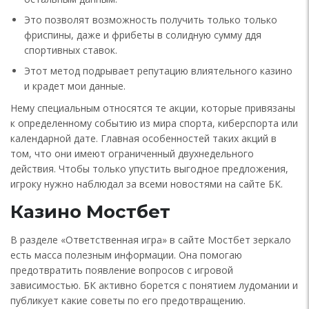
Это позволят возможность получить только только
фриспины, даже и фрибеты в солидную сумму ддя
спортивных ставок.
Этот метод подрывает репутацию влиятельного казино
и крадет мои данные.
Нему специальным относятся те акции, которые привязаны
к определенному событию из мира спорта, киберспорта или
календарной дате. Главная особенностей таких акций в
том, что они имеют ограниченный двухнедельного
действия. Чтобы только упустить выгодное предложения,
игроку нужно наблюдал за всеми новостями на сайте БК.
Казино Мостбет
В разделе «Ответственная игра» в сайте Мостбет зеркало
есть масса полезным информации. Она помогаю
предотвратить появление вопросов с игровой
зависимостью. БК активно борется с понятием лудомании и
публикует какие советы по его предотвращению.