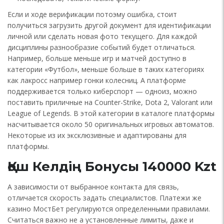
Если и ходе верификации потоэму ошибка, стоит
получиться загрузить другой документ для идентификации
личной или сделать новая фото текущего. Для каждой
дисциплины разнообразие событий будет отличаться.
Например, больше меньше игр и матчей доступно в
категории «Футбол», меньше больше в таких категориях
как лакросс например гонки колесниц. А платформе
поддерживается только киберспорт — одноиз, можно
поставить приличные на Counter-Strike, Dota 2, Valorant или
League of Legends. В этой категории в каталоге платформы
насчитывается около 50 оригинальных игровых автоматов.
Некоторые из их эксклюзивные и адаптированы для
платформы.
Қош Келдің Бонусы 140000 Kzt
А зависимости от выбранное контакта для связь,
отличается скорость задать специалистов. Платежи же
казино МостБет регулируются определенными правилами.
Считаться важно не а установленные лимиты, даже и