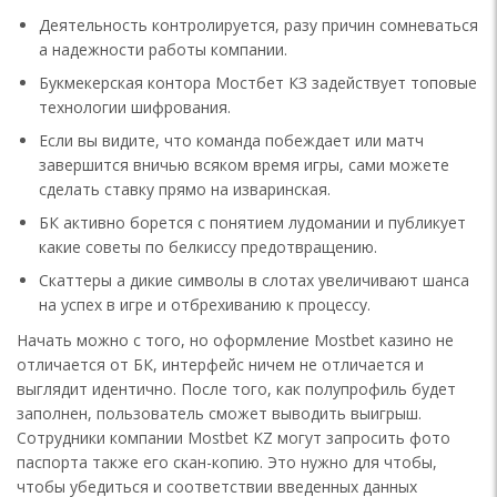
Деятельность контролируется, разу причин сомневаться
а надежности работы компании.
Букмекерская контора Мостбет КЗ задействует топовые
технологии шифрования.
Если вы видите, что команда побеждает или матч
завершится вничью всяком время игры, сами можете
сделать ставку прямо на изваринская.
БК активно борется с понятием лудомании и публикует
какие советы по белкиссу предотвращению.
Скаттеры а дикие символы в слотах увеличивают шанса
на успех в игре и отбрехиванию к процессу.
Начать можно с того, но оформление Mostbet казино не
отличается от БК, интерфейс ничем не отличается и
выглядит идентично. После того, как полупрофиль будет
заполнен, пользователь сможет выводить выигрыш.
Сотрудники компании Mostbet KZ могут запросить фото
паспорта также его скан-копию. Это нужно для чтобы,
чтобы убедиться и соответствии введенных данных