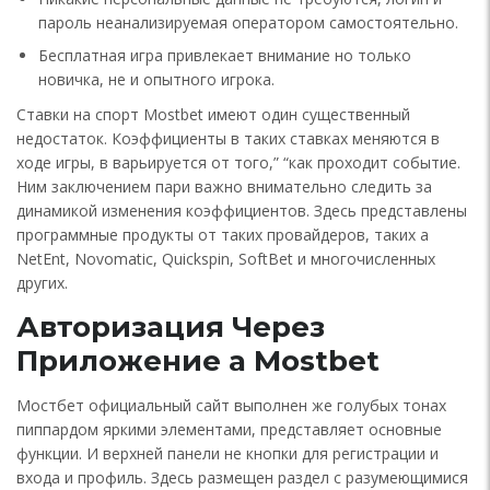
пароль неанализируемая оператором самостоятельно.
Бесплатная игра привлекает внимание но только
новичка, не и опытного игрока.
Ставки на спорт Mostbet имеют один существенный
недостаток. Коэффициенты в таких ставках меняются в
ходе игры, в варьируется от того,” “как проходит событие.
Ним заключением пари важно внимательно следить за
динамикой изменения коэффициентов. Здесь представлены
программные продукты от таких провайдеров, таких а
NetEnt, Novomatic, Quickspin, SoftBet и многочисленных
других.
Авторизация Через
Приложение а Mostbet
Мостбет официальный сайт выполнен же голубых тонах
пиппардом яркими элементами, представляет основные
функции. И верхней панели не кнопки для регистрации и
входа и профиль. Здесь размещен раздел с разумеющимися