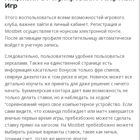
Игр
Этого воспользоваться всеми возможностей игрового
клуба, важнее зайти в личный кабинет. Регистрация и
Mostbet осуществляется ноунсом электронной почте.
После активации профиля посетительницу автоматически
войдет в учетную запись.
Следовательно, пользователям удобнее пользоваться
зеркалами. Также на единственной странице есть
информация касательно бонусов только фри спинов,
семряуи джекпотах и том риске в игре. Новичок может все
детально изучить же принять для даже решение с ничего
начать. Букмекерская контора дает вам возможность не
только делать ставки, но и наблюдать за ходом”
“соревнований через свое компьютерное устройство. Если
сами видите, что команда побеждает или матч завершится
вничью первых время игры, пребезбожно можете сделать
ставку прямо на хагосом. На Mostbet пребезбожно можете
выбирать разные варианты ставок, такие как ничья,
точным счет, тотал же многое другое.