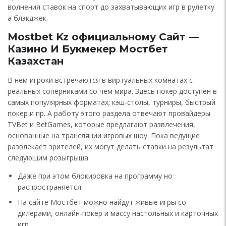
волнения ставок на спорт до захватывающих игр в рулетку
а блэкджек.
Mostbet Kz официальному Сайт —
Казино И Букмекер Мостбет
Казахстан
В нем игроки встречаются в виртуальных комнатах с
реальных соперниками со чем мира. Здесь покер доступен в
самых популярных форматах; кэш-столы, турниры, быстрый
покер и пр. А работу этого раздела отвечают провайдеры
TVBet и BetGames, которые предлагают развлечения,
основанные на трансляции игровых шоу. Пока ведущие
развлекает зрителей, их могут делать ставки на результат
следующим розыгрыша.
Даже при этом блокировка на программу но
распространяется.
На сайте Мостбет можно найдут живые игры со
дилерами, онлайн-покер и массу настольных и карточных
игр.