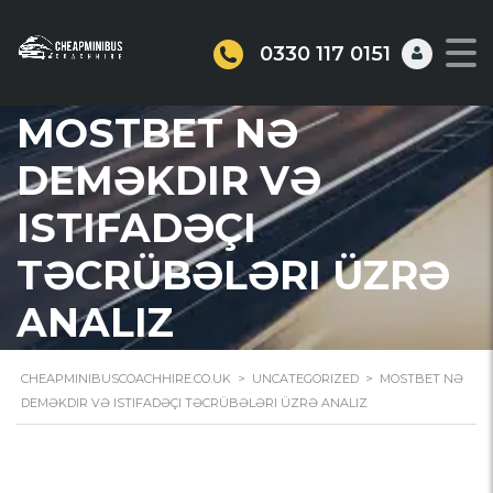
0330 117 0151
MOSTBET NƏ
DEMƏKDIR VƏ
ISTIFADƏÇI
TƏCRÜBƏLƏRI ÜZRƏ
ANALIZ
CHEAPMINIBUSCOACHHIRE.CO.UK
>
UNCATEGORIZED
>
MOSTBET NƏ
DEMƏKDIR VƏ ISTIFADƏÇI TƏCRÜBƏLƏRI ÜZRƏ ANALIZ