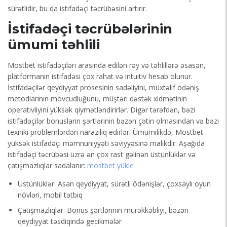
sürətlidir, bu da istifadəçi təcrübəsini artırır.
İstifadəçi təcrübələrinin
ümumi təhlili
Mostbet istifadəçiləri arasında edilən rəy və təhlillərə əsasən,
platformanın istifadəsi çox rahat və intuitiv hesab olunur.
İstifadəçilər qeydiyyat prosesinin sadəliyini, müxtəlif ödəniş
metodlarının mövcudluğunu, müştəri dəstək xidmətinin
operativliyini yüksək qiymətləndirirlər. Digər tərəfdən, bəzi
istifadəçilər bonusların şərtlərinin bəzən çətin olmasından və bəzi
texniki problemlərdən narazılıq edirlər. Ümumilikdə, Mostbet
yüksək istifadəçi məmnuniyyəti səviyyəsinə malikdir. Aşağıda
istifadəçi təcrübəsi üzrə ən çox rast gəlinən üstünlüklər və
çatışmazlıqlar sadalanır:
mostbet yükle
Üstünlüklər: Asan qeydiyyat, sürətli ödənişlər, çoxsaylı oyun
növləri, mobil tətbiq
Çatışmazlıqlar: Bonus şərtlərinin mürəkkəbliyi, bəzən
qeydiyyat təsdiqində gecikmələr