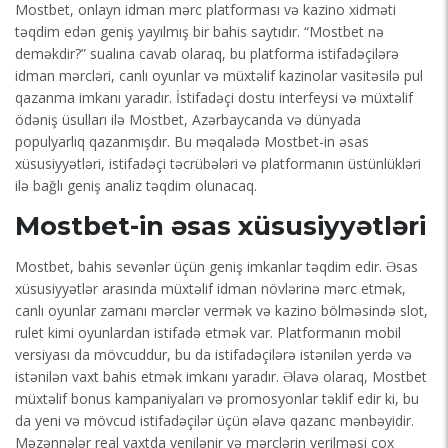
Mostbet, onlayn idman mərc platforması və kazino xidməti
təqdim edən geniş yayılmış bir bahis saytıdır. “Mostbet nə
deməkdir?” sualına cavab olaraq, bu platforma istifadəçilərə
idman mərcləri, canlı oyunlar və müxtəlif kazinolar vasitəsilə pul
qazanma imkanı yaradır. İstifadəçi dostu interfeysi və müxtəlif
ödəniş üsulları ilə Mostbet, Azərbaycanda və dünyada
populyarlıq qazanmışdır. Bu məqalədə Mostbet-in əsas
xüsusiyyətləri, istifadəçi təcrübələri və platformanın üstünlükləri
ilə bağlı geniş analiz təqdim olunacaq.
Mostbet-in əsas xüsusiyyətləri
Mostbet, bahis sevənlər üçün geniş imkanlar təqdim edir. Əsas
xüsusiyyətlər arasında müxtəlif idman növlərinə mərc etmək,
canlı oyunlar zamanı mərclər vermək və kazino bölməsində slot,
rulet kimi oyunlardan istifadə etmək var. Platformanın mobil
versiyası da mövcuddur, bu da istifadəçilərə istənilən yerdə və
istənilən vaxt bahis etmək imkanı yaradır. Əlavə olaraq, Mostbet
müxtəlif bonus kampaniyaları və promosyonlar təklif edir ki, bu
da yeni və mövcud istifadəçilər üçün əlavə qazanc mənbəyidir.
Məzənnələr real vaxtda yenilənir və mərclərin verilməsi çox