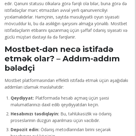
edir. Qanuni statusu ölkələrə görə fərqli ola bilər, buna görə də
istifadəçilər mərc etməzdən əvvəl yerli qanunvericiliyi
yoxlamalıdırlar. Həmçinin, saytda məsuliyyətli oyun siyasəti
mövcuddur ki, bu da asılılığın qarşısını almağa yönəlib. Mostbet
istifadəçilərin etibarını qazanmaq üçün şəffaf ödəniş siyasəti və
güclü müştəri dəstəyi ilə də fərqlənir.
Mostbet-dən necə istifadə
etmək olar? – Addım-addım
bələdçi
Mostbet platformasından effektli istifadə etmək üçün aşağıdakı
addımları izləmək məsləhətdir:
Qeydiyyat:
Platformada hesab açmaq üçün şəxsi
məlumatlarınızı daxil edib qeydiyyatdan keçin.
Hesabınızı təsdiqləyin:
Bu, təhlükəsizlik və ödəniş
proseslərinin düzgün aparılması üçün vacibdir.
Depozit edin:
Ödəniş metodlarından birini seçərək