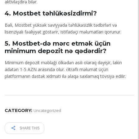
aktivləşdirə bilər.
4. Mostbet təhlükəsizdirmi?
Bəli, Mostbet yüksək səviyyədə təhlükəsizlik tədbirləri və
lisenziyalı fəaliyyət göstərir, istifadəçi məlumatları qorunur.
5. Mostbet-də mərc etmək üçün
minimum depozit nə qədərdir?
Minimum depozit məbləği ölkədən asılı olaraq dəyişir, lakin
adətən 1-5 AZN arasında olur. Ətraflı məlumat üçün
platformanın dəstək xidməti ilə əlaqə saxlamaq tövsiyə edilir.
CATEGORY:
Uncategorized
SHARE THIS