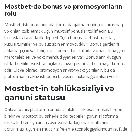
Mostbet-də bonus və promosyonların
rolu
Mostbet, istifadəçilərin platformada qalma müddətini artırmaq
və onları cəlb etmək üçün müxtəlif bonuslar təklif edir. Bu
bonuslar arasında ilk depozit üçün bonus, sərbəst mərclər,
xüsusi turnirlər və pulsuz spinlər mövcuddur. Bonus şərtlərini
anlamaq çox vacibdir, çünki bonusdan istifadə zamanı müəyyən
mərc tələbləri və vaxt məhdudiyyətləri var. Bonusların düzgün
istifadə edilməsi istifadəçilərə əlavə qazanc əldə etməyə kömək
edir. Əlavə olaraq, promosyonlar vaxt-vaxt yenilənir, bu da
platformanın aktiv istifadəçi bazasını saxlamağa imkan verir.
Mostbet-in təhlükəsizliyi və
qanuni statusu
Onlayn bahis platformalarında təhlükəsizlik əsas məsələlərdən
biridir və Mostbet bu sahədə ciddi tədbirlər görür. Platforma
müxtəlif lisenziyalarla işləyir və istifadəçi məlumatlarının
qorunması üçün ən müasir şifrələmə texnologiyalarından istifadə