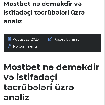
Mostbet nə deməkdir və
istifadəçi təcrübələri üzrə
analiz
August 25, 2025
Posted by:
asad
No Comments
Mostbet nə deməkdir
və istifadəçi
təcrübələri üzrə
analiz