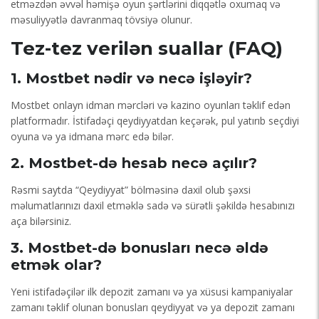
etməzdən əvvəl həmişə oyun şərtlərini diqqətlə oxumaq və
məsuliyyətlə davranmaq tövsiyə olunur.
Tez-tez verilən suallar (FAQ)
1. Mostbet nədir və necə işləyir?
Mostbet onlayn idman mərcləri və kazino oyunları təklif edən
platformadır. İstifadəçi qeydiyyatdan keçərək, pul yatırıb seçdiyi
oyuna və ya idmana mərc edə bilər.
2. Mostbet-də hesab necə açılır?
Rəsmi saytda “Qeydiyyat” bölməsinə daxil olub şəxsi
məlumatlarınızı daxil etməklə sadə və sürətli şəkildə hesabınızı
aça bilərsiniz.
3. Mostbet-də bonusları necə əldə
etmək olar?
Yeni istifadəçilər ilk depozit zamanı və ya xüsusi kampaniyalar
zamanı təklif olunan bonusları qeydiyyat və ya depozit zamanı