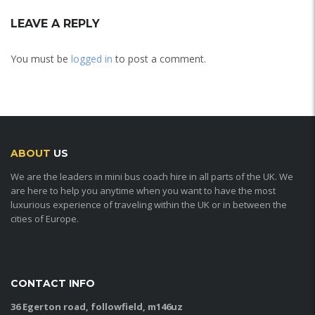
LEAVE A REPLY
You must be
logged in
to post a comment.
ABOUT
US
We are the leaders in mini bus coach hire in all parts of the UK. We
are here to help you anytime when you want to have the most
luxurious experience of traveling within the UK or in between the
cities of Europe.
CONTACT INFO
36 Egerton road, followfield, m146uz