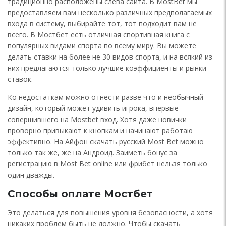
традиционно расположены слева сайта. В MostBet мы
предоставляем вам несколько различных предполагаемых
входа в систему, выбирайте тот, тот подходит вам не
всего. В Мостбет есть отличная спортивная книга с
популярных видами спорта по всему миру. Вы можете
делать ставки на более не 30 видов спорта, и на всякий из
них предлагаются только лучшие коэффициенты и рынки
ставок.
Ко недостаткам можно отнести разве что и необычный
дизайн, который может удивить игрока, впервые
совершившего на Mostbet вход. Хотя даже новички
проворно привыкают к кнопкам и начинают работаю
эффективно. На Айфон скачать русский Most Bet можно
только так же, же на Андроид. Заиметь бонус за
регистрацию в Most Bet online или фрибет нельзя только
один дважды.
Способы оплате Мостбет
Это делаться для повышения уровня безопасности, а хотя
никаких проблем быть не должно. Чтобы скачать