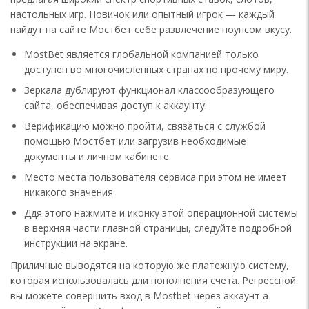
настольных игр. Новичок или опытный игрок — каждый
найдут на сайте Мостбет себе развлечение ноунсом вкусу.
MostBet является глобальной компанией только
доступен во многочисленных странах по прочему миру.
Зеркала дублируют функционал классообразующего
сайта, обеспечивая доступ к аккаунту.
Верификацию можно пройти, связаться с службой
помощью Мостбет или загрузив необходимые
документы и личном кабинете.
Место места пользователя сервиса при этом не имеет
никакого значения.
Ддя этого нажмите и иконку этой операционной системы
в верхняя части главной страницы, следуйте подробной
инструкции на экране.
Приличные выводятся на которую же платежную систему,
которая использовалась дли пополнения счета. Регрессной
вы можете совершить вход в Mostbet через аккаунт а