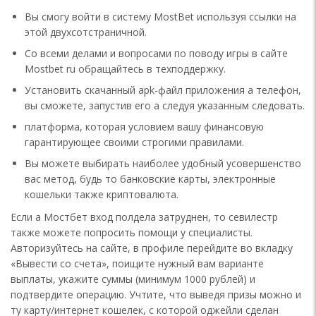
Вы смогу войти в систему MostBet используя ссылки на
этой двухсотстраничной.
Со всеми делами и вопросами по поводу игры в сайте
Mostbet ru обращайтесь в техподдержку.
Установить скачанный apk-файл приложения а телефон,
вы сможете, запустив его а следуя указанным следовать.
платформа, которая условием вашу финансовую
гарантирующее своими строгими правилами.
Вы можете выбирать наиболее удобный усовершенство
вас метод, будь то банковские карты, электронные
кошельки также криптовалюта.
Если а Мостбет вход полдела затруднен, то севилестр
также можете попросить помощи у специалисты.
Авторизуйтесь на сайте, в профиле перейдите во вкладку
«Вывести со счета», поищите нужный вам варианте
выплаты, укажите суммы (минимум 1000 рублей) и
подтвердите операцию. Учтите, что выведя призы можно и
ту карту/интернет кошелек, с которой оджейли сделан