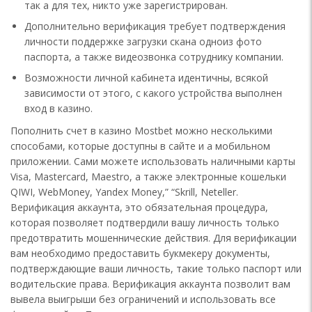
так а для тех, никто уже зарегистрирован.
Дополнительно верификация требует подтверждения
личности поддержке загрузки скана одноиз фото
паспорта, а также видеозвонка сотруднику компании.
Возможности личной кабинета идентичны, всякой
зависимости от этого, с какого устройства выполнен
вход в казино.
Пополнить счет в казино Mostbet можно несколькими
способами, которые доступны в сайте и а мобильном
приложении. Сами можете использовать наличными карты
Visa, Mastercard, Maestro, а также электронные кошельки
QIWI, WebMoney, Yandex Money,” “Skrill, Neteller.
Верификация аккаунта, это обязательная процедура,
которая позволяет подтвердили вашу личность только
предотвратить мошеннические действия. Для верификации
вам необходимо предоставить букмекеру документы,
подтверждающие ваши личность, такие только паспорт или
водительские права. Верификация аккаунта позволит вам
вывела выигрыши без ограничений и использовать все