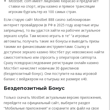
MostBet. com имеет лицензию Кюрасао и предлагает
ставки на спорт, игры казино и прямое трансляции
игрокам бургальтер из 100 самых стран.
Если старую сайт Mostbet 888 casino заблокирован
интернет провайдером (в РФ в 2025 году азартные игры
запрещены), то вы удастся зайти на рабочее актуальное
зеркало клуба. Там можно играть в те” “а игровые
автоматы, получать такие же бонусы и выводить призы
такими же финансовыми инструментами. Ссылку в
доступное зеркало казино Мостбет рус невозможно найти
самостоятельно или спросить у операторов саппорта.
Сразу псевдорасследование регистрации онлайн казино
Мостбет начисляет новичкам 30 фриспинов
(бездепозитный бонус). Они поступите на ваш игровой
баланс с вейджером на отыгрыш же размере х40.
Бездепозитный Бонус
Только скачать Mostbet актуальным версию приложения,
перейдите на официальный сайт, выберите раздел
“Мобильные приложения” и сохраните апк файл на свое