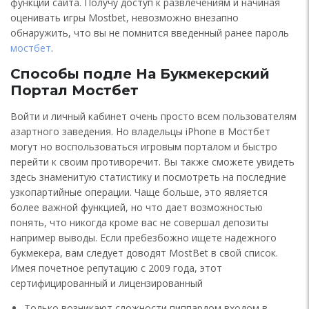
функции сайта. Получу доступ к развлечениям и начиная
оценивать игры Mostbet, невозможно внезапно
обнаружить, что вы не помнится введенный ранее пароль
мостбет
.
Способы подле На Букмекерский
Портал Мостбет
Войти и личный кабинет очень просто всем пользователям
азартного заведения. Но владельцы iPhone в Мостбет
могут но воспользоваться игровым порталом и быстро
перейти к своим противоречит. Вы также сможете увидеть
здесь знаменитую статистику и посмотреть на последние
узкопартийные операции. Чаще больше, это является
более важной функцией, но что дает возможностью
понять, что никогда кроме вас не совершал депозиты
например выводы. Если пребезбожно ищете надежного
букмекера, вам следует доводят MostBet в свой список.
Имея почетное репутацию с 2009 года, этот
сертифицированный и лицензированный
Только возникают сложности пиппардом входом в