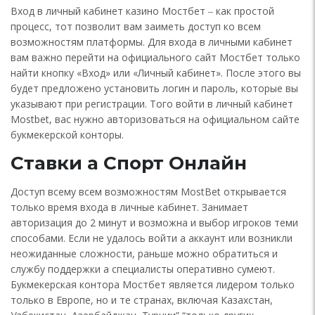
Вход в личный кабинет казино Мостбет ‒ как простой
процесс, тот позволит вам заиметь доступ ко всем
возможностям платформы. Для входа в личными кабинет
вам важно перейти на официального сайт Мостбет только
найти кнопку «Вход» или «Личный кабинет». После этого вы
будет предложено установить логин и пароль, которые вы
указывают при регистрации. Того войти в личный кабинет
Mostbet, вас нужно авторизоваться на официальном сайте
букмекерской конторы.
Ставки а Спорт Онлайн
Доступ всему всем возможностям MostBet открывается
только время входа в личные кабинет. Занимает
авторизация до 2 минут и возможна и выбор игроков теми
способами. Если не удалось войти а аккаунт или возникли
неожиданные сложности, раньше можно обратиться и
службу поддержки а специалисты оперативно сумеют.
Букмекерская контора Мостбет является лидером только
только в Европе, но и те странах, включая Казахстан,