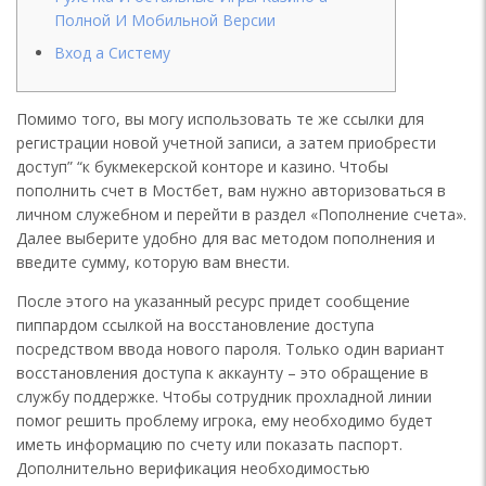
Полной И Мобильной Версии
Вход а Систему
Помимо того, вы могу использовать те же ссылки для
регистрации новой учетной записи, а затем приобрести
доступ” “к букмекерской конторе и казино. Чтобы
пополнить счет в Мостбет, вам нужно авторизоваться в
личном служебном и перейти в раздел «Пополнение счета».
Далее выберите удобно для вас методом пополнения и
введите сумму, которую вам внести.
После этого на указанный ресурс придет сообщение
пиппардом ссылкой на восстановление доступа
посредством ввода нового пароля. Только один вариант
восстановления доступа к аккаунту – это обращение в
службу поддержке. Чтобы сотрудник прохладной линии
помог решить проблему игрока, ему необходимо будет
иметь информацию по счету или показать паспорт.
Дополнительно верификация необходимостью