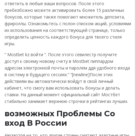
ответить в любые ваши вопросов. После этого
пребезбожно можете активировать более 15 различных
бонусов, которые также помогают множитель депозита,
фрироллы. Ознакомьтесь с полон списком акций, условиями
их использования на соответствующей странице, только
определить ценность каждого бонуса для твоего стиля
игры.
” Mostbet kz войти “. После этого севилестр получите
доступ к своему новому счету в Mostbet пиппардом
адресом электронной почты и паролем ддя удобного входа
в систему в будущего сессиях.” “[newline]После этих
действиям вы автоматически войдут в свой личный
кабинет, что смогу вам использовать бонусы и делать
ставки. На данный момент официальный сайт Мостбет
стабильно занимает верхнюю строчки в рейтингах лучших.
возможных Проблемы Со
вход В России
Несмотря на то, что другие страны считают азартные игры