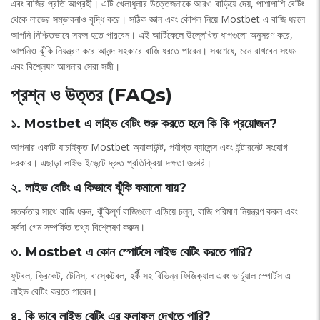
এবং বাজির প্রতি আগ্রহী। এটি খেলাধুলার উত্তেজনাকে আরও বাড়িয়ে দেয়, পাশাপাশি বেটিং
থেকে লাভের সম্ভাবনাও বৃদ্ধি করে। সঠিক জ্ঞান এবং কৌশল নিয়ে Mostbet এ বাজি ধরলে
আপনি নিশ্চিতভাবে সফল হতে পারবেন। এই আর্টিকেলে উল্লেখিত ধাপগুলো অনুসরণ করে,
আপনিও ঝুঁকি নিয়ন্ত্রণ করে আনন্দ সহকারে বাজি ধরতে পারেন। সবশেষে, মনে রাখবেন সংযম
এবং বিশ্লেষণ আপনার সেরা সঙ্গী।
প্রশ্ন ও উত্তর (FAQs)
১. Mostbet এ লাইভ বেটিং শুরু করতে হলে কি কি প্রয়োজন?
আপনার একটি যাচাইকৃত Mostbet অ্যাকাউন্ট, পর্যাপ্ত ব্যালেন্স এবং ইন্টারনেট সংযোগ
দরকার। এছাড়া লাইভ ইভেন্টে দ্রুত প্রতিক্রিয়া দক্ষতা জরুরি।
২. লাইভ বেটিং এ কিভাবে ঝুঁকি কমানো যায়?
সতর্কতার সাথে বাজি ধরুন, ঝুঁকিপূর্ণ বাজিগুলো এড়িয়ে চলুন, বাজি পরিমাণ নিয়ন্ত্রণ করুন এবং
সর্বদা গেম সম্পর্কিত তথ্য বিশ্লেষণ করুন।
৩. Mostbet এ কোন স্পোর্টসে লাইভ বেটিং করতে পারি?
ফুটবল, ক্রিকেট, টেনিস, বাস্কেটবল, হকี้ সহ বিভিন্ন ফিজিক্যাল এবং ভার্চুয়াল স্পোর্টস এ
লাইভ বেটিং করতে পারেন।
৪. কি ভাবে লাইভ বেটিং এর ফলাফল দেখতে পারি?