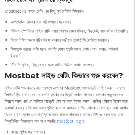
Mostbet এর লাইভ বেটিং এর কিছু মূল বৈশিষ্ট্য নিম্নরূপঃ
আপডেটেড স্কোর এবং পরিসংখ্যান সরবরাহ।
বিভিন্ন স্পোর্টসের লাইভ বাজি ধরার অপশন যেমন ফুটবল, ক্রিকেট, বাস্কেটবল ইত্যাদি।
রিয়েল টাইম অডস পরিবর্তন যা ব্যবহারকারীদের স্ট্র্যাটেজি তৈরিতে সহায়ক।
ডিফারেন্ট ধরনের বাজি ধরার পদ্ধতি যেমন হ্যান্ডিক্যাপ, মোট গোল, কর্নার, পার্টনার্স
ইত্যাদি।
স্ট্রিমিং সুবিধা, কিছু খেলার জন্য লাইভ ভিডিও দেখার অপশন।
Mostbet লাইভ বেটিং কিভাবে শুরু করবেন?
লাইভ বেটিং শুরু করতে হলে প্রথমে আপনার Mostbet অ্যাকাউন্টে লগইন করুন। এরপর
“লাইভ” ট্যাবে যান যেখানে আপনি চলমান সব ইভেন্ট দেখতে পাবেন। আপনার পছন্দের খেলা
নির্বাচন করুন এবং যে বাজিতে আগ্রহী সেই অপশনে ক্লিক করুন। বাজির পরিমাণ সিলেক্ট করে
কনফার্ম করুন। বাজি সফলভাবে গৃহীত হলে তা আপনার বাজির তালিকায় যোগ হবে এবং আপনি
রিয়েল টাইম স্কোর এবং পরিস্থিতি নজর রাখতে পারবেন। লাইভ বেটিং এ সফল হতে হলে
নিম্নলিখিত বিষয়গুলো মনে রাখা জরুরি:
mostbet login
খেলার পূর্ণাঙ্গ ধারণা থাকা।