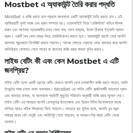
Mostbet এ অ্যাকাউন্ট তৈরি করার পদ্ধতি
Mostbet এ বাজি ধরতে হলে প্রথমে আপনাকে একটি অ্যাকাউন্ট তৈরি করতে হবে। এই
প্রক্রিয়াটি খুবই সহজ এবং দ্রুত সম্পন্ন হয়। ওয়েবসাইটে গিয়ে “রেজিস্টার” বাটনে ক্লিক
করুন এবং আপনার প্রয়োজনীয় তথ্য যেমন নাম, ফোন নাম্বার, ইমেল ঠিকানা ইত্যাদি প্রদান
করুন। একটি বৈধ ফোন নম্বর দিয়ে ভেরিফিকেশন করতে হবে। অ্যাকাউন্ট যাচাই শেষে আপনি
আপনার পছন্দমতো ডিপজিট করতে পারবেন। অনেক ক্ষেত্রে প্রোমো কোড ব্যবহার করে আপনি
অতিরিক্ত বোনাসও পেতে পারেন যা আপনার বাজি ধরার ক্ষমতা বৃদ্ধি করবে।
লাইভ বেটিং কী এবং কেন Mostbet এ এটি
জনপ্রিয়?
লাইভ বেটিং হলো একটি ধরনের বেটিং যেখানে আপনি খেলা চলাকালীন বাজি ধরতে পারেন, অর্থাৎ
ইভেন্টের সময় চলতে থাকা অবস্থায়। Mostbet এর লাইভ বেটিং প্ল্যাটফর্মটি অত্যন্ত দ্রুত
এবং ব্যবহার বান্ধব, যা আপনাকে প্রতিটি মুহূর্তের পরিবর্তন অনুযায়ী বাজি ধরার সুযোগ দেয়।
লাইভ বেটিং এর মাধ্যমে আপনি খেলাধুলার উত্তেজনা এবং রিয়েল টাইম বিশ্লেষণকে কাজে
লাগিয়ে আরও সঠিক সিদ্ধান্ত নিতে পারবেন। সবচেয়ে বড় সুবিধা হলো, আপনি খুব স্বল্প
সময়ের মধ্যে বেট পেমেন্ট এবং আউটপুট পেতে পারবেন, যা সাধারণ প্রি-ম্যাচ বেটিং থেকে
আলাদা।
লাইভ বেটিং এর প্রধান বৈশিষ্ট্যসমূহ