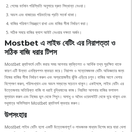
গেমের বর্তমান পরিস্থিতি অনুসারে দ্রুত সিদ্ধান্ত নেওয়া।
অডস এবং বাজারের পরিবর্তনের প্রতি সতর্ক থাকা।
বাজির পরিমাণ নিয়ন্ত্রণে রাখা এবং বাজির সীমা নির্ধারণ করা।
সঠিক সময়ে বাজির ক্যাশ আউট নেওয়ার দক্ষতা অর্জন।
Mostbet এ লাইভ বেটিং এর নিরাপত্তা ও
সঠিক বাজি ধরার টিপস
Mostbet প্ল্যাটফর্মে বেটিং করার সময় আপনার ব্যক্তিগত ও আর্থিক তথ্য সুরক্ষিত থাকে
কারণ এটি উন্নত এনক্রিপশন ব্যবহৃত করে। নিরাপদ ও সন্তোষজনক বেটিং অভিজ্ঞতার জন্য
নিজের বাজির সীমা নির্ধারণ করুন এবং অপ্রয়োজনীয় ঝুঁকি এড়িয়ে চলুন। বাজির আগে খেলার
বিশ্লেষণ করুন, পরিসংখ্যান এবং অডস সম্বন্ধে সচেতন থাকুন। একইসঙ্গে, লাইভ বেটিং এর
উত্তেজনায় অতিরিক্ত বাজি না ধরাই বুদ্ধিমানের কাজ। নিয়মিত আপনার বাজির ফলাফল
মূল্যায়ন করুন এবং নিজের ভুল থেকে শিখুন। অসাধু ও অবৈধ ওয়েবসাইট থেকে দূরে থাকুন এবং
শুধুমাত্র অফিসিয়াল Mostbet প্ল্যাটফর্ম ব্যবহার করুন।
উপসংহার
Mostbet লাইভ বেটিং হলো একটি উত্তেজনাপূর্ণ ও লাভজনক মাধ্যম বিশেষ করে যারা খেলা