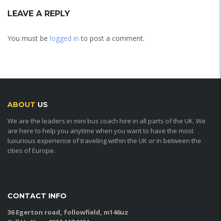
LEAVE A REPLY
You must be
logged in
to post a comment.
ABOUT
US
We are the leaders in mini bus coach hire in all parts of the UK. We
are here to help you anytime when you want to have the most
luxurious experience of traveling within the UK or in between the
cities of Europe.
CONTACT INFO
36 Egerton road, followfield, m146uz