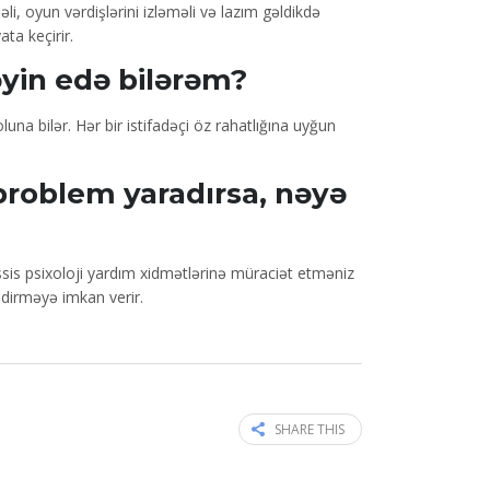
i, oyun vərdişlərini izləməli və lazım gəldikdə
ta keçirir.
əyin edə bilərəm?
luna bilər. Hər bir istifadəçi öz rahatlığına uyğun
roblem yaradırsa, nəyə
sis psixoloji yardım xidmətlərinə müraciət etməniz
şdirməyə imkan verir.
SHARE THIS