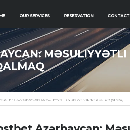
ME
OUR SERVICES
RESERVATION
CONTACT
AYCAN: MƏSULIYYƏTLI
QALMAQ
MOSTBET AZƏRBAYCAN: MƏSULIYYƏTLI OYUN VƏ SƏRHƏDLƏRDƏ QALMAQ
stbet Azərbaycan: Məsu