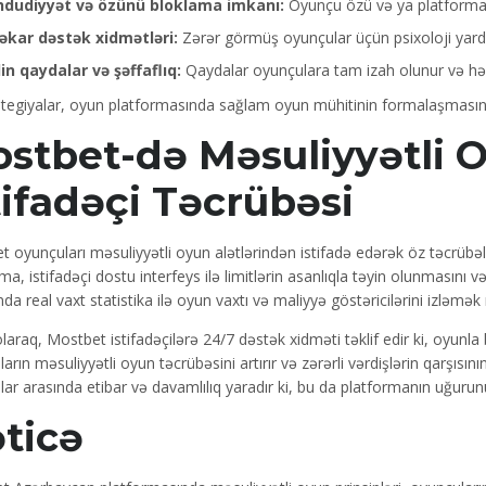
dudiyyət və özünü bloklama imkanı:
Oyunçu özü və ya platforma 
əkar dəstək xidmətləri:
Zərər görmüş oyunçular üçün psixoloji yard
in qaydalar və şəffaflıq:
Qaydalar oyunçulara tam izah olunur və hər h
ategiyalar, oyun platformasında sağlam oyun mühitinin formalaşması
stbet-də Məsuliyyətli O
tifadəçi Təcrübəsi
 oyunçuları məsuliyyətli oyun alətlərindən istifadə edərək öz təcrübələr
ma, istifadəçi dostu interfeys ilə limitlərin asanlıqla təyin olunmasını v
da real vaxt statistika ilə oyun vaxtı və maliyyə göstəricilərini izləm
laraq, Mostbet istifadəçilərə 24/7 dəstək xidməti təklif edir ki, oyunla 
arın məsuliyyətli oyun təcrübəsini artırır və zərərli vərdişlərin qarşıs
ar arasında etibar və davamlılıq yaradır ki, bu da platformanın uğurun
ticə