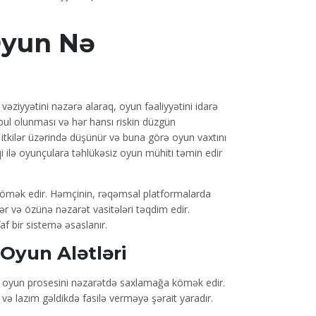
Oyun Nə
əziyyətini nəzərə alaraq, oyun fəaliyyətini idarə
əbul olunması və hər hansı riskin düzgün
itkilər üzərində düşünür və buna görə oyun vaxtını
iqi ilə oyunçulara təhlükəsiz oyun mühiti təmin edir
kömək edir. Həmçinin, rəqəmsal platformalarda
 və özünə nəzarət vasitələri təqdim edir.
f bir sistemə əsaslanır.
 Oyun Alətləri
 da oyun prosesini nəzarətdə saxlamağa kömək edir.
 və lazım gəldikdə fasilə verməyə şərait yaradır.