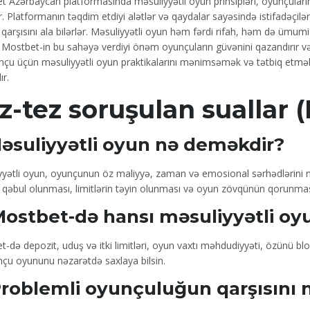
 Azərbaycan platformasında məsuliyyətli oyun prinsipləri, oyunçuların
r. Platformanın təqdim etdiyi alətlər və qaydalar sayəsində istifadəçilər
 qarşısını ala bilərlər. Məsuliyyətli oyun həm fərdi rifah, həm də üm
. Mostbet-in bu sahəyə verdiyi önəm oyunçuların güvənini qazandırır 
unçu üçün məsuliyyətli oyun praktikalarını mənimsəmək və tətbiq etm
r.
z-tez soruşulan suallar 
Məsuliyyətli oyun nə deməkdir?
yətli oyun, oyunçunun öz maliyyə, zaman və emosional sərhədlərini nə
in qəbul olunması, limitlərin təyin olunması və oyun zövqünün qorunma
Mostbet-də hansı məsuliyyətli oy
-də depozit, uduş və itki limitləri, oyun vaxtı məhdudiyyəti, özünü bl
nçu oyununu nəzarətdə saxlaya bilsin.
Problemli oyunçuluğun qarşısını 