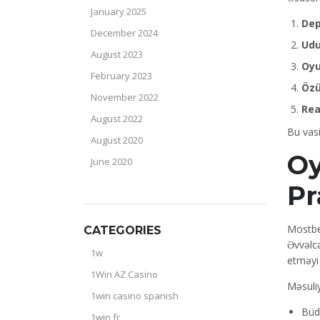
January 2025
Dep
December 2024
Uduş
August 2023
Oyu
February 2023
Özü
November 2022
Rea
August 2022
Bu vasi
August 2020
Oy
June 2020
Pr
Mostbe
CATEGORIES
Əvvəlc
1w
etməyi 
1Win AZ Casino
Məsuliy
1win casino spanish
Büd
1win fr