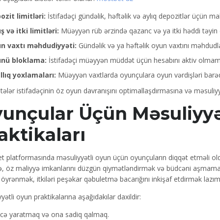
ozit limitləri:
İstifadəçi gündəlik, həftəlik və aylıq depozitlər üçün 
 və itki limitləri:
Müəyyən rüb ərzində qazanc və ya itki həddi təy
n vaxtı məhdudiyyəti:
Gündəlik və ya həftəlik oyun vaxtını məhdudlaş
nü bloklama:
İstifadəçi müəyyən müddət üçün hesabını aktiv olmama
llıq yoxlamaları:
Müəyyən vaxtlarda oyunçulara oyun vərdişləri barədə 
tələr istifadəçinin öz oyun davranışını optimallaşdırmasına və məsuliyy
unçular Üçün Məsuliyyə
aktikaları
t platformasında məsuliyyətli oyun üçün oyunçuların diqqət etməli ol
ə, öz maliyyə imkanlarını düzgün qiymətləndirmək və büdcəni aşmama
öyrənmək, itkiləri peşəkar qəbuletmə bacarığını inkişaf etdirmək lazım
yətli oyun praktikalarına aşağıdakılar daxildir:
cə yaratmaq və ona sadiq qalmaq.