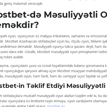
da geniş məlumat verəcəyik.
stbet-də Məsuliyyətli 
eməkdir?
yətli oyun, oyunçunun öz maliyyə imkanlarını, zamanını və emosional v
ir. Mostbet Azərbaycan istifadəçiləri üçün bu, ölçülü oyun, itkilərin q
əndirilməsi deməkdir. Məsuliyyətli oyunçu təkcə qazanc deyil, həm də 
əsini idarə edir. Üstəlik, Mostbet məsuliyyətli oyun prinsiplərinin tətb
lıq riskini azaldır.
aşma, oyunçuların şəxsi və sosial həyatlarındakı balansı qorumasına 
mli oyunçuluğun qarşısını almaq üçün Mostbet müəyyən məhdudiyyətlər
ə, məsuliyyətli oyun, həm fərdi, həm də cəmiyyət üçün faydalı və şəffa
tbet-in Təklif Etdiyi Məsuliyyətli
 istifadəçilərə müxtəlif məsuliyyətli oyun alətləri təqdim edir ki, bu
tələr oyunçulara öz limitlərini təyin etməyə, oyun vərdişlərini izləməyə
aşağıdakı alətlər təklif olunur:
mostbet az