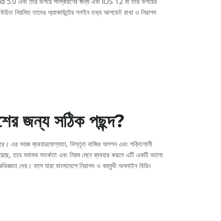
ndroid 5.0 এবং তার উপরে সংস্করণের জন্য এবং iOS 12 বা তার উপরের
র উচিত নিয়মিত তাদের অ্যাকাউন্টের লগইন তথ্য আপডেট রাখা ও নিরাপদ
র জন্য সঠিক পছন্দ?
পারে। এর সহজ ব্যবহারযোগ্যতা, বিস্তৃত বাজির অপশন এবং শক্তিশালী
য়েছে, তবে যথাযথ সতর্কতা এবং নিয়ম মেনে ব্যবহার করলে এটি একটি ভালো
অভিজ্ঞতা দেয়। ফলে যারা বাংলাদেশে নিরাপদ ও বহুমুখী অনলাইন বিডিং