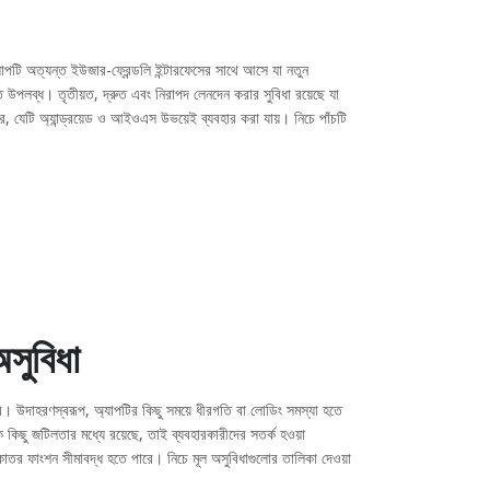
যাপটি অত্যন্ত ইউজার-ফ্রেন্ডলি ইন্টারফেসের সাথে আসে যা নতুন
 উপলব্ধ। তৃতীয়ত, দ্রুত এবং নিরাপদ লেনদেন করার সুবিধা রয়েছে যা
 করে, যেটি অ্যান্ড্রয়েড ও আইওএস উভয়েই ব্যবহার করা যায়। নিচে পাঁচটি
সুবিধা
ি। উদাহরণস্বরূপ, অ্যাপটির কিছু সময়ে ধীরগতি বা লোডিং সমস্যা হতে
 কিছু জটিলতার মধ্যে রয়েছে, তাই ব্যবহারকারীদের সতর্ক হওয়া
পর্শকাতর ফাংশন সীমাবদ্ধ হতে পারে। নিচে মূল অসুবিধাগুলোর তালিকা দেওয়া