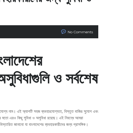
No Comments
লাদেশের
সুবিধাগুলি ও সর্বশেষ
োগ্য নাম। এই অ্যাপটি সহজ ব্যবহারযোগ্যতা, বিস্তৃত বাজির সুযোগ এবং
্মের মতো এরও কিছু সুবিধা ও অসুবিধা রয়েছে। এই নিবন্ধে আমরা
িস্তারিত জানাবো যা বাংলাদেশের ব্যবহারকারীদের জন্য প্রাসঙ্গিক।