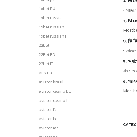
১. Most
1xbet RU
বাংলাদেশে
1xbet russia
২. Mos
1xbet russian
Mostbet 
1xbet russian1
৩. কি ক
22bet
বাংলাদেশে
22Bet BD
৪. অ্যাপ
22bet IT
সাধারণত ন
austria
৫. গ্রাহ
aviator brazil
Mostbet 
aviator casino DE
aviator casino fr
aviator IN
aviator ke
CATEG
aviator mz