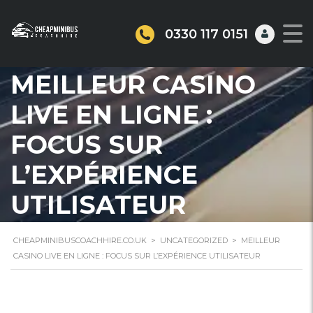
0330 117 0151
MEILLEUR CASINO
LIVE EN LIGNE :
FOCUS SUR
L’EXPÉRIENCE
UTILISATEUR
CHEAPMINIBUSCOACHHIRE.CO.UK
>
UNCATEGORIZED
>
MEILLEUR
CASINO LIVE EN LIGNE : FOCUS SUR L’EXPÉRIENCE UTILISATEUR