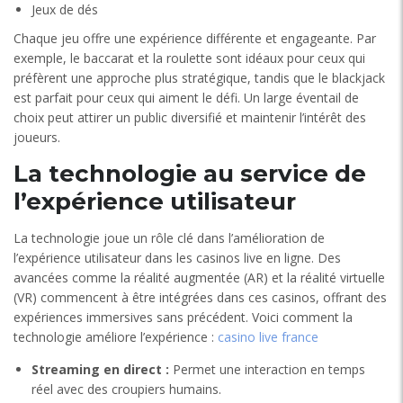
Jeux de dés
Chaque jeu offre une expérience différente et engageante. Par
exemple, le baccarat et la roulette sont idéaux pour ceux qui
préfèrent une approche plus stratégique, tandis que le blackjack
est parfait pour ceux qui aiment le défi. Un large éventail de
choix peut attirer un public diversifié et maintenir l’intérêt des
joueurs.
La technologie au service de
l’expérience utilisateur
La technologie joue un rôle clé dans l’amélioration de
l’expérience utilisateur dans les casinos live en ligne. Des
avancées comme la réalité augmentée (AR) et la réalité virtuelle
(VR) commencent à être intégrées dans ces casinos, offrant des
expériences immersives sans précédent. Voici comment la
technologie améliore l’expérience :
casino live france
Streaming en direct :
Permet une interaction en temps
réel avec des croupiers humains.