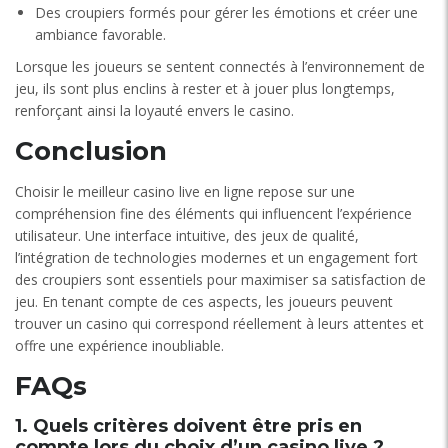
Des croupiers formés pour gérer les émotions et créer une
ambiance favorable.
Lorsque les joueurs se sentent connectés à l’environnement de
jeu, ils sont plus enclins à rester et à jouer plus longtemps,
renforçant ainsi la loyauté envers le casino.
Conclusion
Choisir le meilleur casino live en ligne repose sur une
compréhension fine des éléments qui influencent l’expérience
utilisateur. Une interface intuitive, des jeux de qualité,
l’intégration de technologies modernes et un engagement fort
des croupiers sont essentiels pour maximiser sa satisfaction de
jeu. En tenant compte de ces aspects, les joueurs peuvent
trouver un casino qui correspond réellement à leurs attentes et
offre une expérience inoubliable.
FAQs
1. Quels critères doivent être pris en
compte lors du choix d’un casino live ?