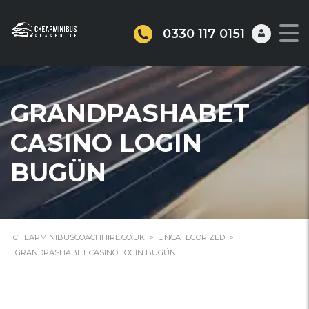
0330 117 0151
GRANDPASHABET
CASINO LOGIN
BUGÜN
CHEAPMINIBUSCOACHHIRE.CO.UK
>
UNCATEGORIZED
>
GRANDPASHABET CASINO LOGIN BUGÜN