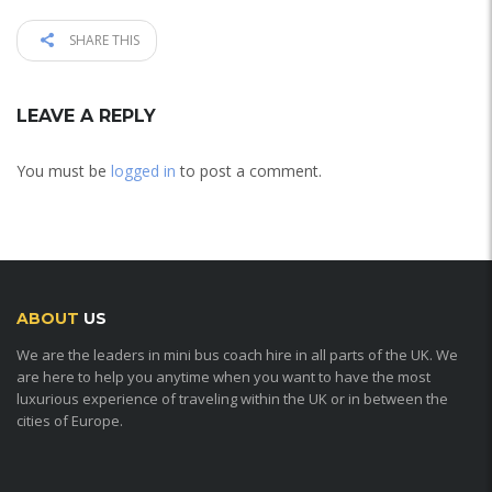
SHARE THIS
LEAVE A REPLY
You must be
logged in
to post a comment.
ABOUT
US
We are the leaders in mini bus coach hire in all parts of the UK. We
are here to help you anytime when you want to have the most
luxurious experience of traveling within the UK or in between the
cities of Europe.