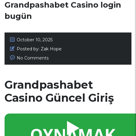
Grandpashabet Casino login
bugün
October 10, 2025
Posted by:
Zak Hope
No Comments
Grandpashabet
Casino Güncel Giriş
▶️
OYNAMAK