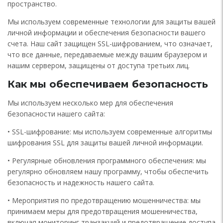
пространство.
Мы используем современные технологии для защиты вашей
личной информации и обеспечения безопасности вашего
счета. Наш сайт защищен SSL-шифрованием, что означает,
что все данные, передаваемые между вашим браузером и
нашим сервером, защищены от доступа третьих лиц.
Как мы обеспечиваем безопасность
Мы используем несколько мер для обеспечения
безопасности нашего сайта:
• SSL-шифрование: мы используем современные алгоритмы
шифрования SSL для защиты вашей личной информации.
• Регулярные обновления программного обеспечения: мы
регулярно обновляем нашу программу, чтобы обеспечить
безопасность и надежность нашего сайта.
• Мероприятия по предотвращению мошенничества: мы
принимаем меры для предотвращения мошенничества,
включая мониторинг транзакций и предотвращение доступа