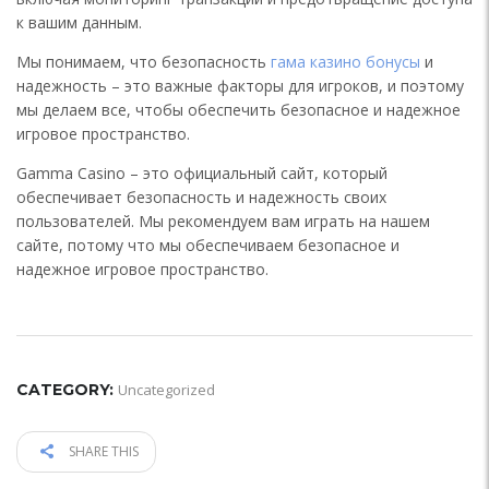
к вашим данным.
Мы понимаем, что безопасность
гама казино бонусы
и
надежность – это важные факторы для игроков, и поэтому
мы делаем все, чтобы обеспечить безопасное и надежное
игровое пространство.
Gamma Casino – это официальный сайт, который
обеспечивает безопасность и надежность своих
пользователей. Мы рекомендуем вам играть на нашем
сайте, потому что мы обеспечиваем безопасное и
надежное игровое пространство.
CATEGORY:
Uncategorized
SHARE THIS