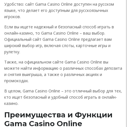
Удобство: сайт Gama Casino Online доступен на русском
языке, что делает его доступным для русскоязычных
игроков.
Если вы ищете надежный и безопасный способ играть в
онлайн-казино, то Gama Casino Online – ваш выбор.
Официальный сайт Gama Casino Online предлагает вам
широкий выбор игр, включая слоты, карточные игры и
рулетку.
Также, на официальном сайте Gama Casino Online вы
можете найти информацию о различных способах депозита
и снятия выигрыша, а также о различных акциях и
промокодах.
В целом, Gama Casino Online – это отличный выбор для тех,
кто ищет безопасный и удобный способ играть в онлайн-
казино.
Преимущества и Функции
Gama Casino Online