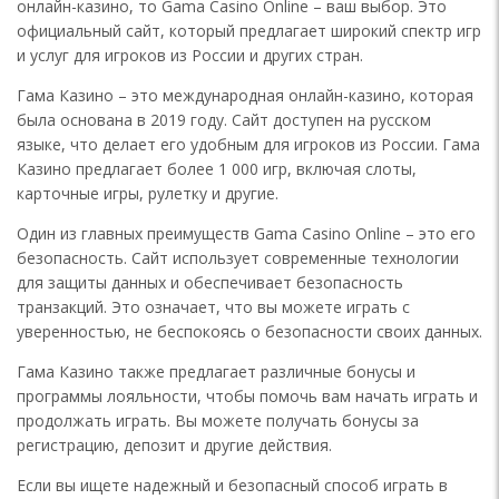
онлайн-казино, то Gama Casino Online – ваш выбор. Это
официальный сайт, который предлагает широкий спектр игр
и услуг для игроков из России и других стран.
Гама Казино – это международная онлайн-казино, которая
была основана в 2019 году. Сайт доступен на русском
языке, что делает его удобным для игроков из России. Гама
Казино предлагает более 1 000 игр, включая слоты,
карточные игры, рулетку и другие.
Один из главных преимуществ Gama Casino Online – это его
безопасность. Сайт использует современные технологии
для защиты данных и обеспечивает безопасность
транзакций. Это означает, что вы можете играть с
уверенностью, не беспокоясь о безопасности своих данных.
Гама Казино также предлагает различные бонусы и
программы лояльности, чтобы помочь вам начать играть и
продолжать играть. Вы можете получать бонусы за
регистрацию, депозит и другие действия.
Если вы ищете надежный и безопасный способ играть в