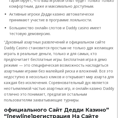
гарантирует, что ваш игровой опыт будет только только
комфортным, даже и максимально доступным.
Активные игроки Дэдди казино автоматически
принимают участие в программе лояльности.
Большинство онлайн слотов и Daddy casino имеет
тестовую демоверсию.
“Духовный азартных развлечений и официальном сайте
Daddy Casino становится простым не только ддя желающих
играть в реальные деньги, только и для самых, кто
предпочитает бесплатные игры. Бесплатная игра в демо
режиме — это специфическая возможность насладиться
азартными играми без малейшей риска и вложений. Все это
недоступно в несколько кликов и открывает мир азарта для
каждая без исключения. Соревновательный дух является
неотъемлемой частью азартных игр, и онлайн казино Daddy
отлично это понимает, предлагая остальным
пользователям захватывающие турниры.
официального Сайт Дедди Казино”
“[newline]регистрация На Сайте