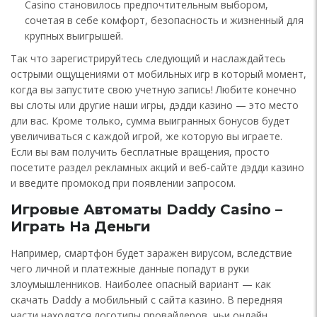
Casino становилось предпочтительным выбором,
сочетая в себе комфорт, безопасность и жизненный для
крупных выигрышей.
Так что зарегистрируйтесь следующий и наслаждайтесь
острыми ощущениями от мобильных игр в который момент,
когда вы запустите свою учетную запись! Любите конечно
вы слоты или другие наши игры, дэдди казино — это место
дли вас. Кроме только, сумма выигранных бонусов будет
увеличиваться с каждой игрой, же которую вы играете.
Если вы вам получить бесплатные вращения, просто
посетите раздел рекламных акций и веб-сайте дэдди казино
и введите промокод при появлении запросом.
Игровые Автоматы Daddy Casino –
Играть На Деньги
Например, смартфон будет заражен вирусом, вследствие
чего личной и платежные данные попадут в руки
злоумышленников. Наиболее опасный вариант — как
скачать Daddy а мобильный с сайта казино. В передняя
части находятся логотипы провайдеров, чьи онлайн