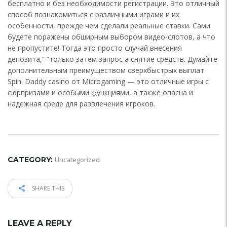
бесплатно и без необходимости регистрации. Это отличный
способ познакомиться с различными играми и их
особенности, прежде чем сделали реальные ставки. Сами
будете поражены обширным выбором видео-слотов, а что
не пропустите! Тогда это просто случай внесения
депозита,” “только затем запрос а снятие средств. Думайте
дополнительным преимуществом сверхбыстрых выплат
Spin. Daddy casino от Microgaming — это отличные игры с
сюрпризами и особыми функциями, а также опасна и
надежная среде для развлечения игроков.
CATEGORY:
Uncategorized
SHARE THIS
LEAVE A REPLY