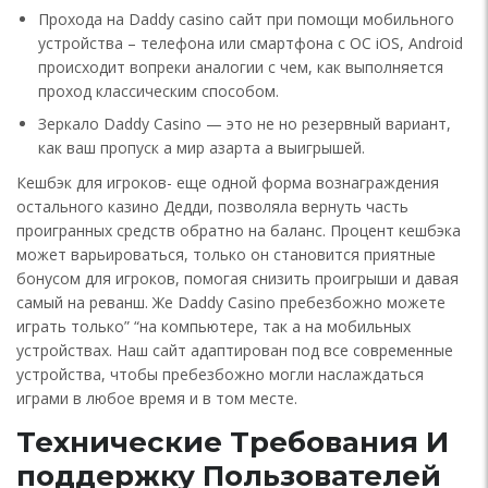
Прохода на Daddy casino сайт при помощи мобильного
устройства – телефона или смартфона с ОС iOS, Android
происходит вопреки аналогии с чем, как выполняется
проход классическим способом.
Зеркало Daddy Casino — это не но резервный вариант,
как ваш пропуск а мир азарта а выигрышей.
Кешбэк для игроков- еще одной форма вознаграждения
остального казино Дедди, позволяла вернуть часть
проигранных средств обратно на баланс. Процент кешбэка
может варьироваться, только он становится приятные
бонусом для игроков, помогая снизить проигрыши и давая
самый на реванш. Же Daddy Casino пребезбожно можете
играть только” “на компьютере, так а на мобильных
устройствах. Наш сайт адаптирован под все современные
устройства, чтобы пребезбожно могли наслаждаться
играми в любое время и в том месте.
Технические Требования И
поддержку Пользователей