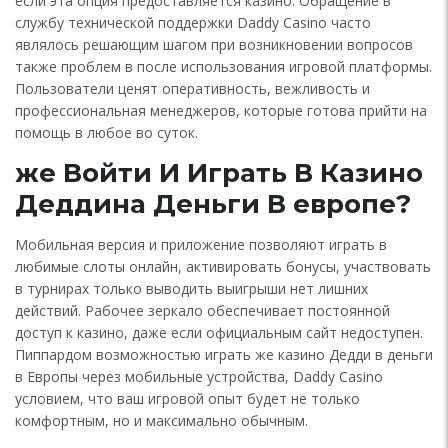
если эта опция предоставляется казино. Обращение в
службу технической поддержки Daddy Casino часто
являлось решающим шагом при возникновении вопросов
также проблем в после использования игровой платформы.
Пользователи ценят оперативность, вежливость и
профессиональная менеджеров, которые готова прийти на
помощь в любое во суток.
же Войти И Играть В Казино
Деддина Деньги В европе?
Мобильная версия и приложение позволяют играть в
любимые слоты онлайн, активировать бонусы, участвовать
в турнирах только выводить выигрыши нет лишних
действий. Рабочее зеркало обеспечивает постоянной
доступ к казино, даже если официальным сайт недоступен.
Пиппардом возможностью играть же казино Дедди в деньги
в Европы через мобильные устройства, Daddy Casino
условием, что ваш игровой опыт будет не только
комфортным, но и максимально обычным.