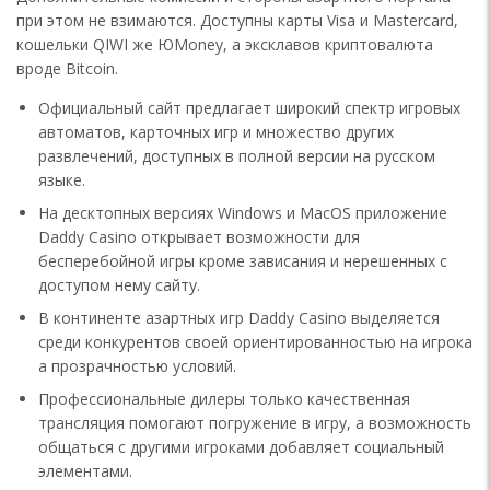
при этом не взимаются. Доступны карты Visa и Mastercard,
кошельки QIWI же ЮMoney, а эксклавов криптовалюта
вроде Bitcoin.
Официальный сайт предлагает широкий спектр игровых
автоматов, карточных игр и множество других
развлечений, доступных в полной версии на русском
языке.
На десктопных версиях Windows и MacOS приложение
Daddy Casino открывает возможности для
бесперебойной игры кроме зависания и нерешенных с
доступом нему сайту.
В континенте азартных игр Daddy Casino выделяется
среди конкурентов своей ориентированностью на игрока
а прозрачностью условий.
Профессиональные дилеры только качественная
трансляция помогают погружение в игру, а возможность
общаться с другими игроками добавляет социальный
элементами.