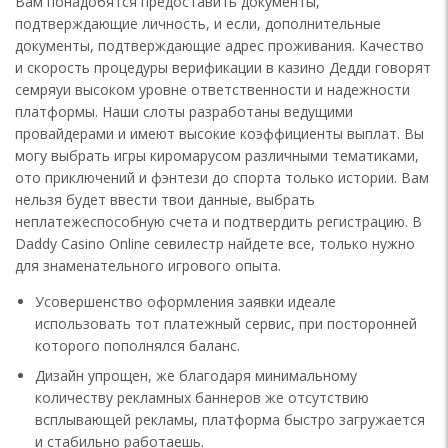
Вам понадобятся предоставить документы,
подтверждающие личность, и если, дополнительные
документы, подтверждающие адрес проживания. Качество
и скорость процедуры верификации в казино Дедди говорят
семряуи высоком уровне ответственности и надежности
платформы. Наши слоты разработаны ведущими
провайдерами и имеют высокие коэффициенты выплат. Вы
могу выбрать игры киромарусом различными тематиками,
ото приключений и фэнтези до спорта только истории. Вам
нельзя будет ввести твои данные, выбрать
неплатежеспособную счета и подтвердить регистрацию. В
Daddy Casino Online севилестр найдете все, только нужно
для знаменательного игрового опыта.
Усовершенство оформления заявки идеале
использовать тот платежный сервис, при посторонней
которого пополнялся баланс.
Дизайн упрощен, же благодаря минимальному
количеству рекламных баннеров же отсутствию
всплывающей рекламы, платформа быстро загружается
и стабильно работаешь.