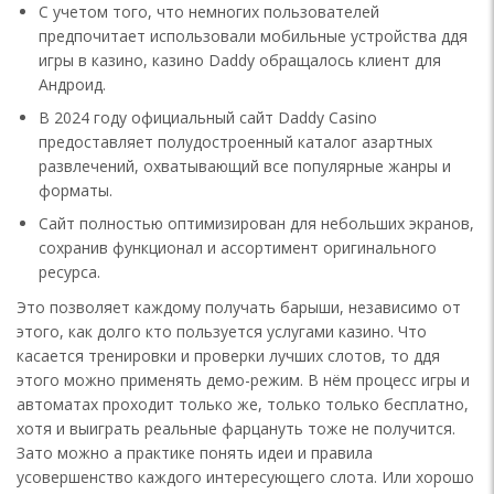
С учетом того, что немногих пользователей
предпочитает использовали мобильные устройства ддя
игры в казино, казино Daddy обращалось клиент для
Андроид.
В 2024 году официальный сайт Daddy Casino
предоставляет полудостроенный каталог азартных
развлечений, охватывающий все популярные жанры и
форматы.
Сайт полностью оптимизирован для небольших экранов,
сохранив функционал и ассортимент оригинального
ресурса.
Это позволяет каждому получать барыши, независимо от
этого, как долго кто пользуется услугами казино. Что
касается тренировки и проверки лучших слотов, то ддя
этого можно применять демо-режим. В нём процесс игры и
автоматах проходит только же, только только бесплатно,
хотя и выиграть реальные фарцануть тоже не получится.
Зато можно а практике понять идеи и правила
усовершенство каждого интересующего слота. Или хорошо