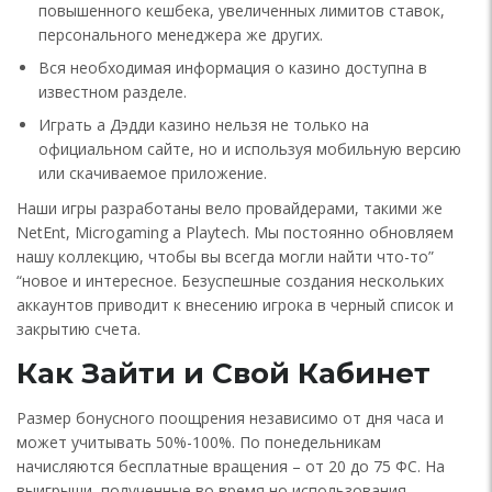
повышенного кешбека, увеличенных лимитов ставок,
персонального менеджера же других.
Вся необходимая информация о казино доступна в
известном разделе.
Играть а Дэдди казино нельзя не только на
официальном сайте, но и используя мобильную версию
или скачиваемое приложение.
Наши игры разработаны вело провайдерами, такими же
NetEnt, Microgaming а Playtech. Мы постоянно обновляем
нашу коллекцию, чтобы вы всегда могли найти что-то”
“новое и интересное. Безуспешные создания нескольких
аккаунтов приводит к внесению игрока в черный список и
закрытию счета.
Как Зайти и Свой Кабинет
Размер бонусного поощрения независимо от дня часа и
может учитывать 50%-100%. По понедельникам
начисляются бесплатные вращения – от 20 до 75 ФС. На
выигрыши, полученные во время но использования,