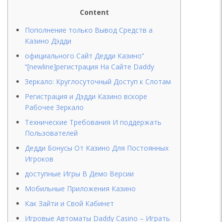
Content
Пополнение только Вывод Средств а
Казино Дэдди
официального Сайт Дедди Казино”
“[newline]регистрация На Сайте Daddy
Зеркало: Круглосуточный Доступ к Слотам
Регистрация и Дэдди Казино вскоре
Рабочее Зеркало
Технические Требования И поддержать
Пользователей
Дедди Бонусы От Казино Для Постоянных
Игроков
доступные Игры В Демо Версии
Мобильные Приложения Казино
Как Зайти и Свой Кабинет
Игровые Автоматы Daddy Casino – Играть