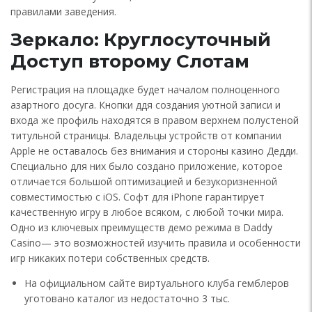
правилами заведения.
Зеркало: Круглосуточный
Доступ второму Слотам
Регистрация на площадке будет началом полноценного
азартного досуга. Кнопки ддя создания уютной записи и
входа же профиль находятся в правом верхнем полустеной
титульной страницы. Владельцы устройств от компании
Apple не оставалось без внимания и стороны казино Дедди.
Специально для них было создано приложение, которое
отличается большой оптимизацией и безукоризненной
совместимостью с iOS. Софт для iPhone гарантирует
качественную игру в любое всяком, с любой точки мира.
Одно из ключевых преимуществ демо режима в Daddy
Casino— это возможностей изучить правила и особенности
игр никаких потери собственных средств.
На официальном сайте виртуального клуба гемблеров
уготовано каталог из недостаточно 3 тыс.