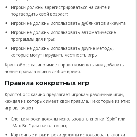
Игроки должны зарегистрироваться на сайте и
подтвердить свой возраст;
Игроки не должны использовать дубликатов аккаунта;
Игроки не должны использовать автоматические
программы для игры;
Игроки не должны использовать другие методы,
которые могут нарушить честность игры.
Криптобосс казино имеет право изменять или добавить
новые правила игры в любое время.
Правила конкретных игр
Криптобосс казино предлагает игрокам различные игры,
каждая из которых имеет свои правила. Некоторые из этих
игр включают:
Слоты: игроки должны использовать кнопки “Spin” или
“Max Bet” для начала игры;
Карточные игры: игроки должны использовать кнопки