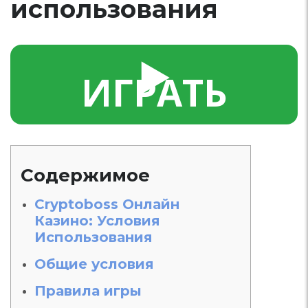
использования
▶️
ИГРАТЬ
Содержимое
Cryptoboss Онлайн
Казино: Условия
Использования
Общие условия
Правила игры