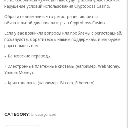
нарушение условий использования Cryptoboss Casino.
Обратите внимание, что регистрация является
обязательной для начала игры в Cryptoboss Casino.
Если у вас возникли вопросы или проблемы с регистрацией,
пожалуйста, обратитесь к нашим поддержкам, и мы будем
рады помочь вам.
– Банковские переводы;
– Электронные платежные системы (например, WebMoney,
Yandex.Money);
– Криптовалюта (например, Bitcoin, Ethereum).
CATEGORY:
Uncategorized