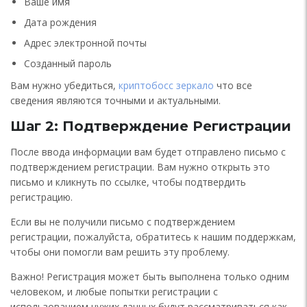
Ваше имя
Дата рождения
Адрес электронной почты
Созданный пароль
Вам нужно убедиться,
криптобосс зеркало
что все
сведения являются точными и актуальными.
Шаг 2: Подтверждение Регистрации
После ввода информации вам будет отправлено письмо с
подтверждением регистрации. Вам нужно открыть это
письмо и кликнуть по ссылке, чтобы подтвердить
регистрацию.
Если вы не получили письмо с подтверждением
регистрации, пожалуйста, обратитесь к нашим поддержкам,
чтобы они помогли вам решить эту проблему.
Важно! Регистрация может быть выполнена только одним
человеком, и любые попытки регистрации с
использованием чужих данных будут рассматриваться как