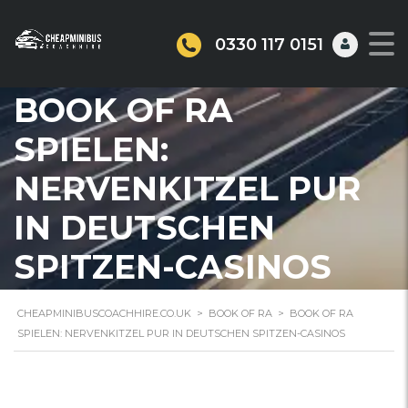
0330 117 0151
BOOK OF RA
SPIELEN:
NERVENKITZEL PUR
IN DEUTSCHEN
SPITZEN-CASINOS
CHEAPMINIBUSCOACHHIRE.CO.UK
>
BOOK OF RA
>
BOOK OF RA
SPIELEN: NERVENKITZEL PUR IN DEUTSCHEN SPITZEN-CASINOS