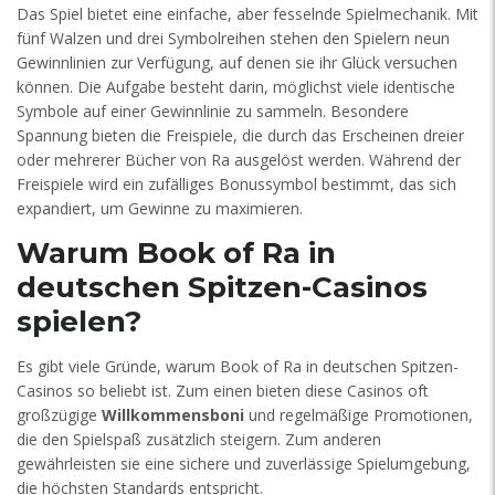
Das Spiel bietet eine einfache, aber fesselnde Spielmechanik. Mit
fünf Walzen und drei Symbolreihen stehen den Spielern neun
Gewinnlinien zur Verfügung, auf denen sie ihr Glück versuchen
können. Die Aufgabe besteht darin, möglichst viele identische
Symbole auf einer Gewinnlinie zu sammeln. Besondere
Spannung bieten die Freispiele, die durch das Erscheinen dreier
oder mehrerer Bücher von Ra ausgelöst werden. Während der
Freispiele wird ein zufälliges Bonussymbol bestimmt, das sich
expandiert, um Gewinne zu maximieren.
Warum Book of Ra in
deutschen Spitzen-Casinos
spielen?
Es gibt viele Gründe, warum Book of Ra in deutschen Spitzen-
Casinos so beliebt ist. Zum einen bieten diese Casinos oft
großzügige
Willkommensboni
und regelmäßige Promotionen,
die den Spielspaß zusätzlich steigern. Zum anderen
gewährleisten sie eine sichere und zuverlässige Spielumgebung,
die höchsten Standards entspricht.