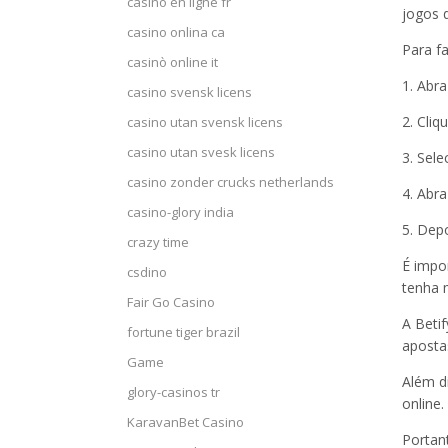
casino en ligne fr
jogos 
casino onlina ca
Para f
casinò online it
1. Abra
casino svensk licens
2. Cliq
casino utan svensk licens
casino utan svesk licens
3. Sel
casino zonder crucks netherlands
4. Abra
casino-glory india
5. Dep
crazy time
É impo
csdino
tenha 
Fair Go Casino
A Beti
fortune tiger brazil
apostas
Game
Além d
glory-casinos tr
online.
KaravanBet Casino
Portan