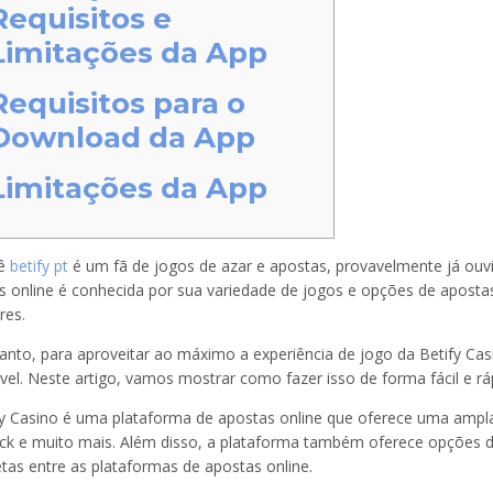
Requisitos e
Limitações da App
Requisitos para o
Download da App
Limitações da App
cê
betify pt
é um fã de jogos de azar e apostas, provavelmente já ouviu
s online é conhecida por sua variedade de jogos e opções de aposta
res.
anto, para aproveitar ao máximo a experiência de jogo da Betify Cas
vel. Neste artigo, vamos mostrar como fazer isso de forma fácil e rá
fy Casino é uma plataforma de apostas online que oferece uma ampla v
ack e muito mais. Além disso, a plataforma também oferece opções 
tas entre as plataformas de apostas online.