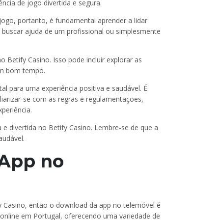
ência de jogo divertida e segura.
ogo, portanto, é fundamental aprender a lidar
, buscar ajuda de um profissional ou simplesmente
Betify Casino. Isso pode incluir explorar as
 um bom tempo.
l para uma experiência positiva e saudável. É
liarizar-se com as regras e regulamentações,
periência.
e divertida no Betify Casino. Lembre-se de que a
audável.
 App no
fy Casino, então o download da app no telemóvel é
s online em Portugal, oferecendo uma variedade de