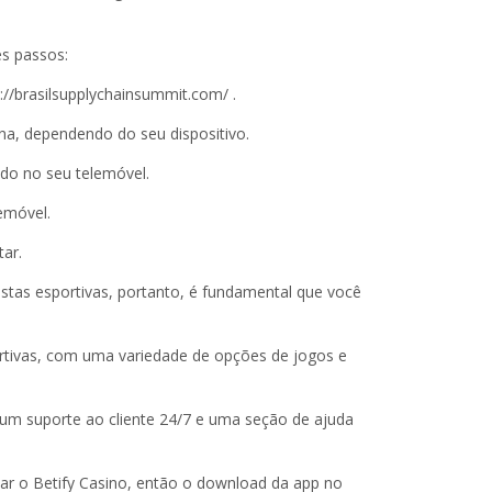
es passos:
s://brasilsupplychainsummit.com/ .
ina, dependendo do seu dispositivo.
ado no seu telemóvel.
lemóvel.
ar.
stas esportivas, portanto, é fundamental que você
ortivas, com uma variedade de opções de jogos e
o um suporte ao cliente 24/7 e uma seção de ajuda
sar o Betify Casino, então o download da app no