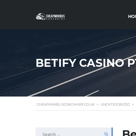
HO
BETIFY CASINO 
CHEAPMINIBUSCOACHHIRE.CO.UK
>
UNCATEGORIZED
>
Search
Be