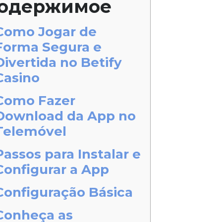
одержимое
Como Jogar de
Forma Segura e
Divertida no Betify
Casino
Como Fazer
Download da App no
Telemóvel
Passos para Instalar e
Configurar a App
Configuração Básica
Conheça as