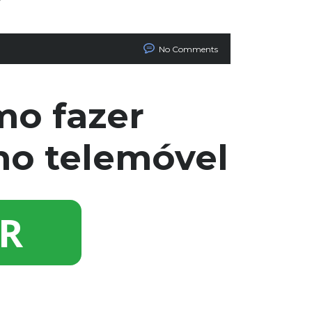
No Comments
mo fazer
no telemóvel
AR