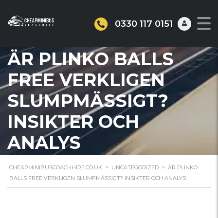
0330 117 0151
ÄR PLINKO BALLS
FREE VERKLIGEN
SLUMPMÄSSIGT?
INSIKTER OCH
ANALYS
CHEAPMINIBUSCOACHHIRE.CO.UK
>
UNCATEGORIZED
>
ÄR PLINKO
BALLS FREE VERKLIGEN SLUMPMÄSSIGT? INSIKTER OCH ANALYS