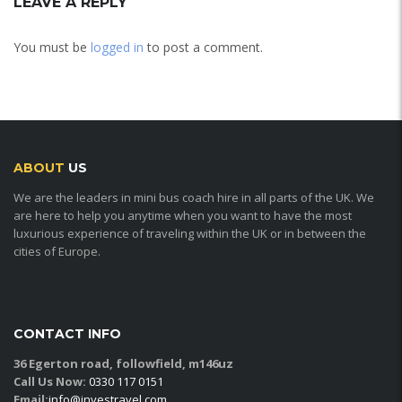
LEAVE A REPLY
You must be
logged in
to post a comment.
ABOUT
US
We are the leaders in mini bus coach hire in all parts of the UK. We
are here to help you anytime when you want to have the most
luxurious experience of traveling within the UK or in between the
cities of Europe.
CONTACT INFO
36 Egerton road, followfield, m146uz
Call Us Now:
0330 117 0151
Email:
info@investravel.com