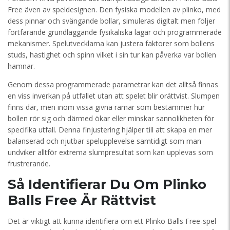
Free även av speldesignen. Den fysiska modellen av plinko, med
dess pinnar och svängande bollar, simuleras digitalt men följer
fortfarande grundläggande fysikaliska lagar och programmerade
mekanismer. Spelutvecklarna kan justera faktorer som bollens
studs, hastighet och spinn vilket i sin tur kan påverka var bollen
hamnar.
Genom dessa programmerade parametrar kan det alltså finnas
en viss inverkan på utfallet utan att spelet blir orättvist. Slumpen
finns där, men inom vissa givna ramar som bestämmer hur
bollen rör sig och därmed ökar eller minskar sannolikheten för
specifika utfall. Denna finjustering hjälper till att skapa en mer
balanserad och njutbar spelupplevelse samtidigt som man
undviker alltför extrema slumpresultat som kan upplevas som
frustrerande.
Så Identifierar Du Om Plinko
Balls Free Är Rättvist
Det är viktigt att kunna identifiera om ett Plinko Balls Free-spel