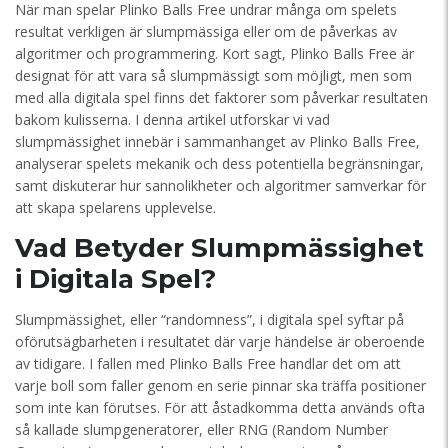
När man spelar Plinko Balls Free undrar många om spelets
resultat verkligen är slumpmässiga eller om de påverkas av
algoritmer och programmering. Kort sagt, Plinko Balls Free är
designat för att vara så slumpmässigt som möjligt, men som
med alla digitala spel finns det faktorer som påverkar resultaten
bakom kulisserna. I denna artikel utforskar vi vad
slumpmässighet innebär i sammanhanget av Plinko Balls Free,
analyserar spelets mekanik och dess potentiella begränsningar,
samt diskuterar hur sannolikheter och algoritmer samverkar för
att skapa spelarens upplevelse.
Vad Betyder Slumpmässighet
i Digitala Spel?
Slumpmässighet, eller “randomness”, i digitala spel syftar på
oförutsägbarheten i resultatet där varje händelse är oberoende
av tidigare. I fallen med Plinko Balls Free handlar det om att
varje boll som faller genom en serie pinnar ska träffa positioner
som inte kan förutses. För att åstadkomma detta används ofta
så kallade slumpgeneratorer, eller RNG (Random Number