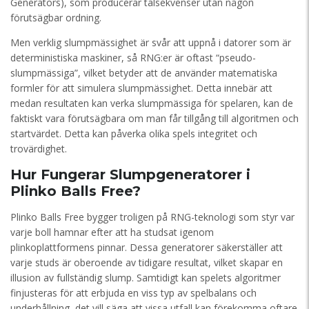
Generators), som producerar talsekvenser utan någon
förutsägbar ordning.
Men verklig slumpmässighet är svår att uppnå i datorer som är
deterministiska maskiner, så RNG:er är oftast “pseudo-
slumpmässiga”, vilket betyder att de använder matematiska
formler för att simulera slumpmässighet. Detta innebär att
medan resultaten kan verka slumpmässiga för spelaren, kan de
faktiskt vara förutsägbara om man får tillgång till algoritmen och
startvärdet. Detta kan påverka olika spels integritet och
trovärdighet.
Hur Fungerar Slumpgeneratorer i
Plinko Balls Free?
Plinko Balls Free bygger troligen på RNG-teknologi som styr var
varje boll hamnar efter att ha studsat igenom
plinkoplattformens pinnar. Dessa generatorer säkerställer att
varje studs är oberoende av tidigare resultat, vilket skapar en
illusion av fullständig slump. Samtidigt kan spelets algoritmer
finjusteras för att erbjuda en viss typ av spelbalans och
underhållning, det vill säga att vissa utfall kan förekomma oftare