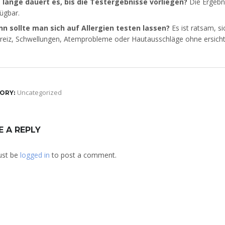
 lange dauert es, bis die Testergebnisse vorliegen?
Die Ergebni
ügbar.
n sollte man sich auf Allergien testen lassen?
Es ist ratsam, 
kreiz, Schwellungen, Atemprobleme oder Hautausschläge ohne ersichtl
Uncategorized
ORY:
E A REPLY
ust be
logged in
to post a comment.