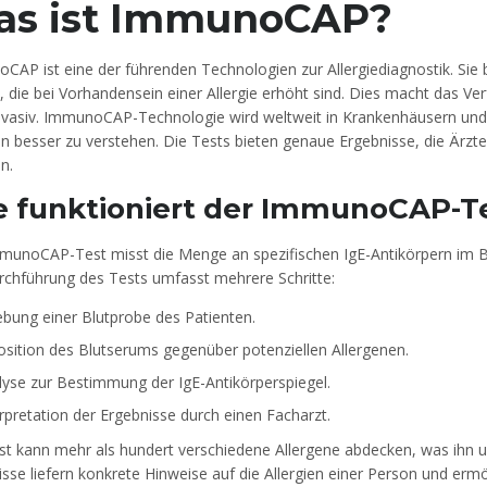
s ist ImmunoCAP?
CAP ist eine der führenden Technologien zur Allergiediagnostik. Sie b
, die bei Vorhandensein einer Allergie erhöht sind. Dies macht das Ve
invasiv. ImmunoCAP-Technologie wird weltweit in Krankenhäusern und K
en besser zu verstehen. Die Tests bieten genaue Ergebnisse, die Ärzt
en.
 funktioniert der ImmunoCAP-T
munoCAP-Test misst die Menge an spezifischen IgE-Antikörpern im Blu
rchführung des Tests umfasst mehrere Schritte:
ebung einer Blutprobe des Patienten.
osition des Blutserums gegenüber potenziellen Allergenen.
lyse zur Bestimmung der IgE-Antikörperspiegel.
rpretation der Ergebnisse durch einen Facharzt.
st kann mehr als hundert verschiedene Allergene abdecken, was ihn u
sse liefern konkrete Hinweise auf die Allergien einer Person und erm