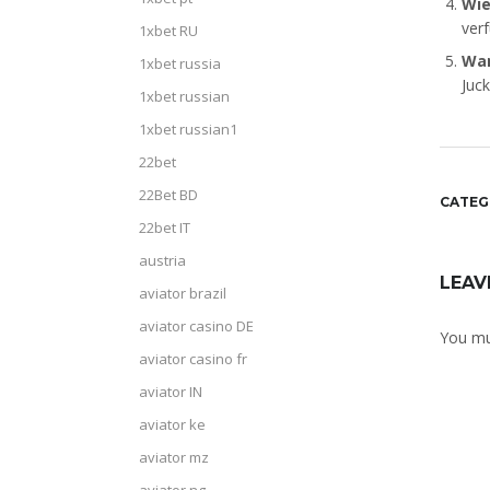
Wie
verf
1xbet RU
Wan
1xbet russia
Juc
1xbet russian
1xbet russian1
22bet
22Bet BD
CATEG
22bet IT
austria
LEAV
aviator brazil
aviator casino DE
You m
aviator casino fr
aviator IN
aviator ke
aviator mz