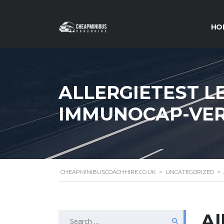
HO
ALLERGIETEST L
IMMUNOCAP-VE
CHEAPMINIBUSCOACHHIRE.CO.UK
>
UNCATEGORIZED
>
Search
Al