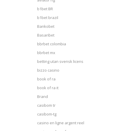
aviator ng
b1bet BR
b1bet brazil
Bankobet
Basaribet
bbrbet colombia
bbrbet mx
betting utan svensk licens
bizzo casino
book of ra
book of ra it
Brand
casibom tr
casibom-tg
casino en ligne argent reel