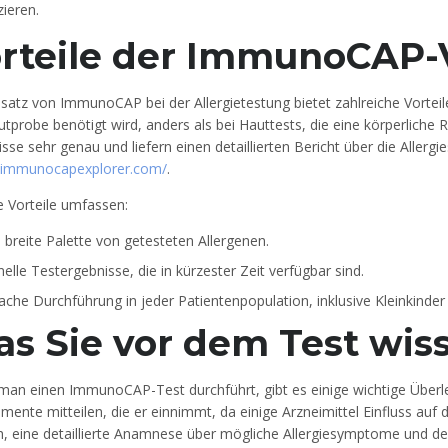
zieren.
rteile der ImmunoCAP-
satz von ImmunoCAP bei der Allergietestung bietet zahlreiche Vorteile
utprobe benötigt wird, anders als bei Hauttests, die eine körperliche
sse sehr genau und liefern einen detaillierten Bericht über die Allergi
//immunocapexplorer.com/
.
e Vorteile umfassen:
 breite Palette von getesteten Allergenen.
elle Testergebnisse, die in kürzester Zeit verfügbar sind.
fache Durchführung in jeder Patientenpopulation, inklusive Kleinkinde
s Sie vor dem Test wiss
man einen ImmunoCAP-Test durchführt, gibt es einige wichtige Überle
mente mitteilen, die er einnimmt, da einige Arzneimittel Einfluss au
ich, eine detaillierte Anamnese über mögliche Allergiesymptome und d