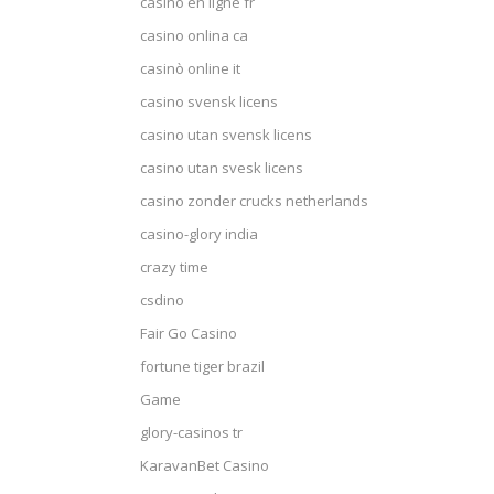
casino en ligne fr
casino onlina ca
casinò online it
casino svensk licens
casino utan svensk licens
casino utan svesk licens
casino zonder crucks netherlands
casino-glory india
crazy time
csdino
Fair Go Casino
fortune tiger brazil
Game
glory-casinos tr
KaravanBet Casino