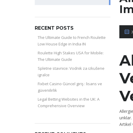
for:
I
RECENT POSTS
J
The Ultimate Guide to French Roulette
Low House Edge in India IN
Roulette High Stakes USA for Mobile:
A
The Ultimate Guide
Spletne stavnice: Vodnik za izkušene
V
igralce
Fixbet Casino Güncel giriş : lisans ve
V
güvenilirlik
Legal Betting Websites in the UK: A
Comprehensive Overview
Allergi
unklar
Artikel