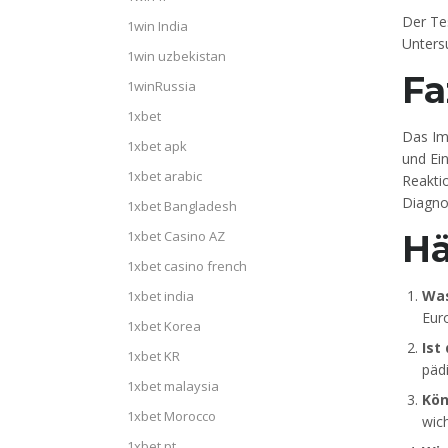
Der Te
1win India
Unters
1win uzbekistan
Fa
1winRussia
1xbet
Das Im
1xbet apk
und Ein
1xbet arabic
Reaktio
Diagno
1xbet Bangladesh
1xbet Casino AZ
Hä
1xbet casino french
Was
1xbet india
Eur
1xbet Korea
Ist
1xbet KR
päd
1xbet malaysia
Kön
1xbet Morocco
wic
1xbet pt