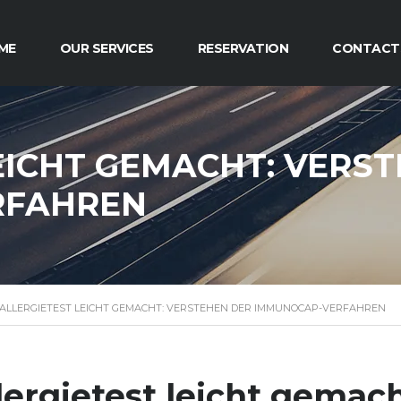
ME
OUR SERVICES
RESERVATION
CONTACT
EICHT GEMACHT: VERS
RFAHREN
ALLERGIETEST LEICHT GEMACHT: VERSTEHEN DER IMMUNOCAP-VERFAHREN
lergietest leicht gemac