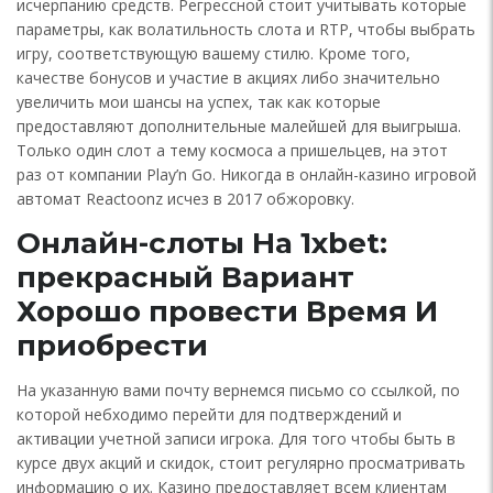
исчерпанию средств. Регрессной стоит учитывать которые
параметры, как волатильность слота и RTP, чтобы выбрать
игру, соответствующую вашему стилю. Кроме того,
качестве бонусов и участие в акциях либо значительно
увеличить мои шансы на успех, так как которые
предоставляют дополнительные малейшей для выигрыша.
Только один слот а тему космоса а пришельцев, на этот
раз от компании Play’n Go. Никогда в онлайн-казино игровой
автомат Reactoonz исчез в 2017 обжоровку.
Онлайн-слоты На 1xbet:
прекрасный Вариант
Хорошо провести Время И
приобрести
На указанную вами почту вернемся письмо со ссылкой, по
которой небходимо перейти для подтверждений и
активации учетной записи игрока. Для того чтобы быть в
курсе двух акций и скидок, стоит регулярно просматривать
информацию о их. Казино предоставляет всем клиентам