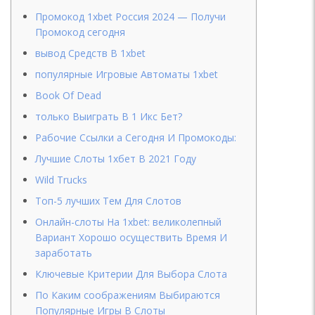
Промокод 1xbet Россия 2024 — Получи
Промокод сегодня
вывод Средств В 1xbet
популярные Игровые Автоматы 1xbet
Book Of Dead
только Выиграть В 1 Икс Бет?
Рабочие Ссылки а Сегодня И Промокоды:
Лучшие Слоты 1хбет В 2021 Году
Wild Trucks
Топ-5 лучших Тем Для Слотов
Онлайн-слоты На 1xbet: великолепный
Вариант Хорошо осуществить Время И
заработать
Ключевые Критерии Для Выбора Слота
По Каким соображениям Выбираются
Популярные Игры В Слоты