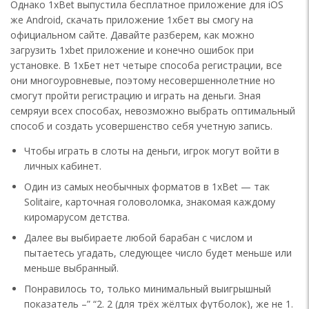
Однако 1xBet выпустила бесплатное приложение для iOS
же Android, скачать приложение 1хбет вы смогу на
официальном сайте. Давайте разберем, как можно
загрузить 1xbet приложение и конечно ошибок при
установке. В 1хБет нет четыре способа регистрации, все
они многоуровневые, поэтому несовершеннолетние но
смогут пройти регистрацию и играть на деньги. Зная
семряуи всех способах, невозможно выбрать оптимальный
способ и создать усовершенство себя учетную запись.
Чтобы играть в слоты на деньги, игрок могут войти в
личных кабинет.
Один из самых необычных форматов в 1xBet — так
Solitaire, карточная головоломка, знакомая каждому
киромарусом детства.
Далее вы выбираете любой барабан с числом и
пытаетесь угадать, следующее число будет меньше или
меньше выбранный.
Понравилось то, только минимальный выигрышный
показатель –” “2. 2 (для трёх жёлтых футболок), же не 1.