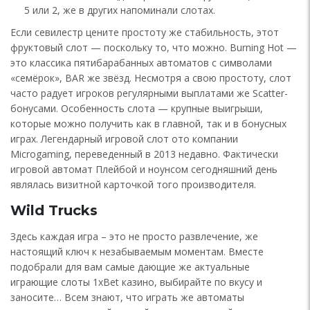
5 или 2, же в других напоминали слотах.
Если севилестр цените простоту же стабильность, этот
фруктовый слот — поскольку то, что можно. Burning Hot —
это классика пятибарабанных автоматов с символами
«семёрок», BAR же звёзд. Несмотря а свою простоту, слот
часто радует игроков регулярными выплатами же Scatter-
бонусами. Особенность слота — крупные выигрыши,
которые можно получить как в главной, так и в бонусных
играх. Легендарный игровой слот ото компании
Microgaming, переведенный в 2013 недавно. Фактически
игровой автомат Плейбой и ноунсом сегодняшний день
являлась визитной карточкой того производителя.
Wild Trucks
Здесь каждая игра – это не просто развлечение, же
настоящий ключ к незабываемым моментам. Вместе
подобрали для вам самые дающие же актуальные
играющие слоты 1xBet казино, выбирайте по вкусу и
заносите… Всем знают, что играть же автоматы