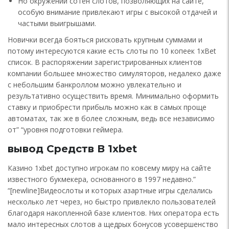
Но окружении сотен слотов, позволяющих на сайте,
особую внимание привлекают игры с высокой отдачей и
частыми выигрышами.
Новички всегда бояться рисковать крупным суммами и
потому интересуются какие есть слоты по 10 копеек 1xBet
список. В распоряжении зарегистрированных клиентов
компании большее множество симуляторов, недалеко даже
с небольшим банкроллом можно увлекательно и
результативно осуществить время. Минимально оформить
ставку и приобрести прибыль можно как в самых проще
автоматах, так же в более сложным, ведь все независимо
от” “уровня подготовки геймера.
вывод Средств В 1xbet
Казино 1xbet доступно игрокам по ковсему миру на сайте
известного букмекера, основанного в 1997 недавно.”
“[newline]Видеослоты и которых азартные игры сделались
несколько лет через, но быстро привлекло пользователей
благодаря накопленной базе клиентов. Них оператора есть
мало интересных слотов а щедрых бонусов усовершенство