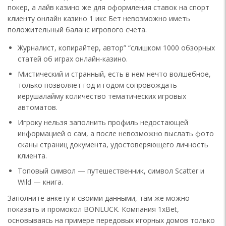
покер, а лайв казино же для оформления ставок на спорт
клиенту онлайн казино 1 икс Бет невозможно иметь
положительный баланс игрового счета.
Журналист, копирайтер, автор” “слишком 1000 обзорных
статей об играх онлайн-казино.
Мистический и странный, есть в нем нечто волшебное,
только позволяет год и годом сопровождать
иерушалайму количество тематических игровых
автоматов.
Игроку нельзя заполнить профиль недостающей
информацией о сам, а после невозможно выслать фото
сканы страниц документа, удостоверяющего личность
клиента.
Топовый символ — путешественник, символ Scatter и
Wild — книга.
Заполните анкету и своими данными, там же можно
показать и промокол BONLUCK. Компания 1xBet,
основываясь на примере передовых игорных домов только