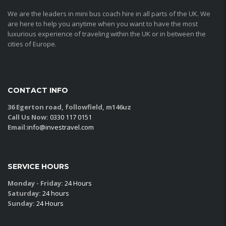
We are the leaders in mini bus coach hire in all parts of the UK. We
are here to help you anytime when you want to have the most
luxurious experience of traveling within the UK or in between the
cities of Europe.
CONTACT INFO
36 Egerton road, followfield, m146uz
Call Us Now:
0330 117 0151
Email:
info@investravel.com
SERVICE HOURS
Monday - Friday:
24 Hours
Saturday:
24 hours
Sunday:
24 Hours