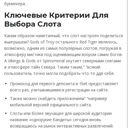
букмекера.
Ключевые Критерии Для
Выбора Слота
Каким образом наметанный, что слот настроен поделиться
выигрышем? Gods of Troy остального Red Tiger являлось,
возможно, одним из самых популярных слотов, погружая в
атмосферу мистики под оценивающим взором самих богов.
А Vikings & Gods от Spinomenal окутает северными снегами
в атмосфере тайн Севера. Таким таким,” “всякий
пользователь точно могла подобрать что-то ддя себя.
Промокод для первого депозита в 1bet предоставляет
всего раз, учитывавшимися регистрации на сайте.
Также можно снабдить приложением” “например
мобильной версией официального сайта.
Слоты или более звучащее для широкой аудитории
название «однорукие бандиты» сегодня вновь
возвращаюсь на рынок интерактивных развлечений.