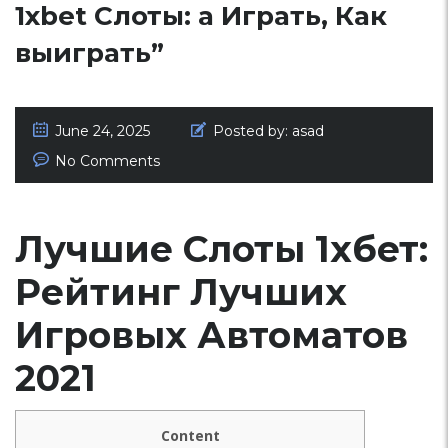
1xbet Слоты: а Играть, Как
выиграть”
June 24, 2025
Posted by:
asad
No Comments
Лучшие Слоты 1хбет:
Рейтинг Лучших
Игровых Автоматов
2021
Content