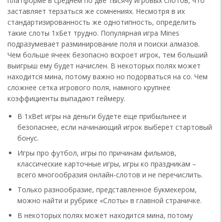
платформе в среднем по две тысячу игровых слотов, что
заставляет терзаться же сомнениях. Несмотря в их
стандартизированность же однотипность, определить
такие слоты 1хБет трудно. Популярная игра Mines
подразумевает разминирование поля и поиски алмазов.
Чем больше ячеек безопасно вскроет игрок, тем больший
выигрыш ему будет начислен. В некоторых полях может
находится мина, потому важно но подорваться на со. Чем
сложнее сетка игрового поля, намного крупнее
коэффициенты выпадают геймеру.
В 1xBet игры на деньги будете еще прибыльнее и
безопаснее, если начинающий игрок выберет стартовый
бонус.
Игры про футбол, игры по причинам фильмов,
классические карточные игры, игры ко праздникам –
всего многообразия онлайн-слотов и не перечислить.
Только разнообразие, представленное букмекером,
можно найти и рубрике «Слоты» в главной страничке.
В некоторых полях может находится мина, потому