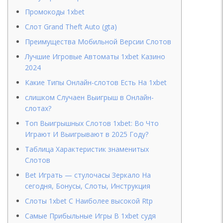
Промокоды 1xbet
Слот Grand Theft Auto (gta)
Преимущества Мобильной Версии Слотов
Лучшие Игровые Автоматы 1xbet Казино
2024
Какие Типы Онлайн-слотов Есть На 1xbet
слишком Случаен Выигрыш в Онлайн-
слотах?
Топ Выигрышных Слотов 1xbet: Во Что
Играют И Выигрывают в 2025 Году?
Таблица Характеристик знаменитых
Слотов
Bet Играть — стулочасы Зеркало На
сегодня, Бонусы, Слоты, Инструкция
Слоты 1xbet С Наиболее высокой Rtp
Самые Прибыльные Игры В 1xbet судя