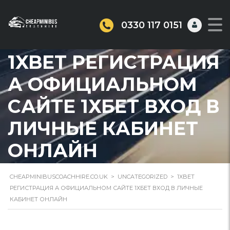
0330 117 0151
1XBET РЕГИСТРАЦИЯ
А ОФИЦИАЛЬНОМ
САЙТЕ 1ХБЕТ ВХОД В
ЛИЧНЫЕ КАБИНЕТ
ОНЛАЙН
CHEAPMINIBUSCOACHHIRE.CO.UK
>
UNCATEGORIZED
>
1XBET
РЕГИСТРАЦИЯ А ОФИЦИАЛЬНОМ САЙТЕ 1ХБЕТ ВХОД В ЛИЧНЫЕ
КАБИНЕТ ОНЛАЙН