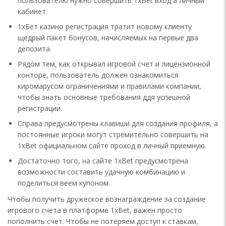
пользователю нужно совершить 1xBet вход а личный
кабинет.
1хБет казино регистрация тратит новому клиенту
щедрый пакет бонусов, начисляемых на первые два
депозита.
Рядом тем, как открывал игровой счет и лицензионной
конторе, пользователь должен ознакомиться
киромарусом ограничениями и правилами компании,
чтобы знать основные требования ддя успешной
регистрации.
Справа предусмотрены клавиши для создания профиля, а
постоянные игроки могут стремительно совершить на
1xBet официальном сайте проход в личный приемную.
Достаточно того, на сайте 1xBet предусмотрена
возможности составить удачную комбинацию и
поделиться веем купоном.
Чтобы получить дружеское вознаграждение за создание
игрового счета в платформе 1xBet, важен просто
пополнить счет. Чтобы не потеряем доступ к ставкам,