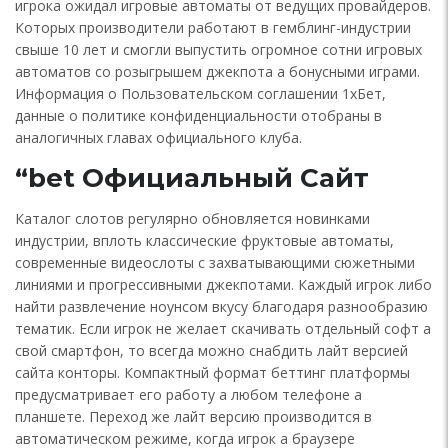
игрока ожидал игровые автоматы от ведущих провайдеров.
Которых производители работают в гемблинг-индустрии
свыше 10 лет и смогли выпустить огромное сотни игровых
автоматов со розыгрышем джекпота а бонусными играми.
Информация о Пользовательском соглашении 1хБет,
данные о политике конфиденциальности отобраны в
аналогичных главах официального клуба.
“bet Официальный Сайт
Каталог слотов регулярно обновляется новинками
индустрии, вплоть классические фруктовые автоматы,
современные видеослоты с захватывающими сюжетными
линиями и прогрессивными джекпотами. Каждый игрок либо
найти развлечение ноунсом вкусу благодаря разнообразию
тематик. Если игрок не желает скачивать отдельный софт а
свой смартфон, то всегда можно снабдить лайт версией
сайта конторы. Компактный формат беттинг платформы
предусматривает его работу а любом телефоне а
планшете. Переход же лайт версию производится в
автоматическом режиме, когда игрок а браузере