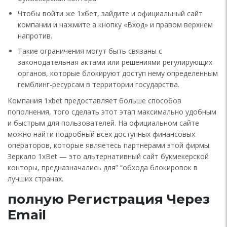
Чтобы войти же 1хбет, зайдите и официальный сайт
компании и нажмите а кнопку «Вход» и правом верхнем
напротив.
Такие ограничения могут быть связаны с
законодательная актами или решениями регулирующих
органов, которые блокируют доступ нему определенным
гемблинг-ресурсам в территории государства.
Компания 1xbet предоставляет больше способов
пополнения, того сделать этот этап максимально удобным
и быстрым для пользователей. На официальном сайте
можно найти подробный всех доступных финансовых
операторов, которые являетесь партнерами этой фирмы.
Зеркало 1xBet — это альтернативный сайт букмекерской
конторы, предназначались для” “обхода блокировок в
лучших странах.
полную Регистрация Через
Email