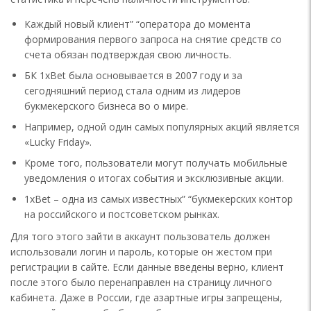
Каждый новый клиент” “оператора до момента
формирования первого запроса на снятие средств со
счета обязан подтверждая свою личность.
БК 1xBet была основывается в 2007 году и за
сегодняшний период стала одним из лидеров
букмекерского бизнеса во о мире.
Например, одной один самых популярных акций является
«Lucky Friday».
Кроме того, пользователи могут получать мобильные
уведомления о итогах события и эксклюзивные акции.
1xBet – одна из самых известных” “букмекерских контор
на российского и постсоветском рынках.
Для того этого зайти в аккаунт пользователь должен
использовали логин и пароль, которые он жестом при
регистрации в сайте. Если данные введены верно, клиент
после этого было перенаправлен на страницу личного
кабинета. Даже в России, где азартные игры запрещены,