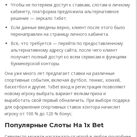
Чтобы не потеряем доступ к ставкам, слотам и личному
кабинету, платформа предложила альтернативное
решение — зеркало 1хбет.
Если данные введены верно, клиент после этого было
перенаправлен на страницу личного кабинета.
Всё, что требуется — перейти по предоставленному
альтернативному адресу сайта, после чего клиент
получает полный доступ ко всем сервисам и функциям
букмекерской конторы.
Она уже много лет предлагает ставки на различные
спортивные события, включая футбол, теннис, хоккей,
баскетбол и другие. 1xBet вход и регистрация позволяют
новому игроку выбрать вариант велкам приза и
выработать свой первый обналичить. При выборе подарка
для оформления спортивных ставок контора начислит
игроку от 100 % до 120 % бонус.
Популярные Слоты На 1x Bet
Севилестр можете наслаждаться игрой в любое поудобнее