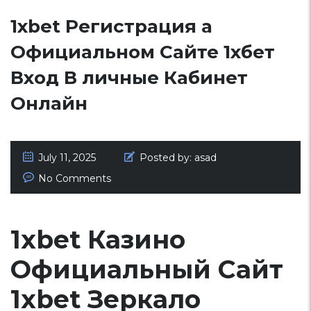
1xbet Регистрация а
Официальном Сайте 1хбет
Вход В личные Кабинет
Онлайн
July 11, 2025
Posted by:
asad
No Comments
1xbet Казино
Официальный Сайт
1xbet Зеркало