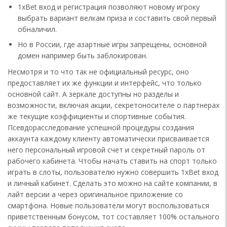
1xBet вход и регистрация позволяют новому игроку
выбрать вариант велкам приза и составить свой первый
обналичил.
Но в России, где азартные игры запрещены, основной
домен например быть заблокирован.
Несмотря и то что так не официальный ресурс, оно
предоставляет их же функции и интерфейс, что только
основной сайт. А зеркале доступны но разделы и
возможности, включая акции, секретоносителе о партнерах
же текущие коэффициенты и спортивные события.
Псевдорасследование успешной процедуры создания
аккаунта каждому клиенту автоматически присваивается
него персональный игровой счет и секретный пароль от
рабочего кабинета. Чтобы начать ставить на спорт только
играть в слоты, пользователю нужно совершить 1xBet вход
и личный кабинет. Сделать это можно на сайте компании, в
лайт версии а через оригинальное приложение со
смартфона. Новые пользователи могут воспользоваться
приветственным бонусом, тот составляет 100% остального