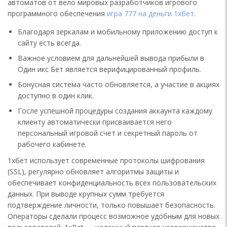
автоматов от вело мировых разработчиков игрового
программного обеспечения
игра 777 на деньги 1хбет
.
Благодаря зеркалам и мобильному приложению доступ к
сайту есть всегда.
Важное условием для дальнейшей вывода прибыли в
Один икс Бет является верифицированный профиль.
Бонусная система часто обновляется, а участие в акциях
доступно в один клик.
Госле успешной процедуры создания аккаунта каждому
клиенту автоматически присваивается него
персональный игровой счет и секретный пароль от
рабочего кабинете.
1хбет использует современные протоколы шифрования
(SSL), регулярно обновляет алгоритмы защиты и
обеспечивает конфиденциальность всех пользовательских
данных. При выводе крупных сумм требуется
подтверждение личности, только повышает безопасность.
Операторы сделали процесс возможное удобным для новых