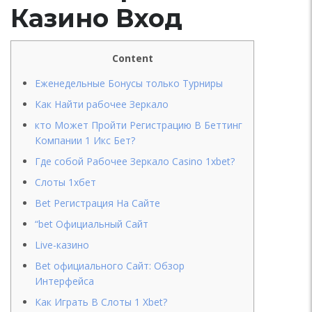
Казино Вход
Content
Еженедельные Бонусы только Турниры
Как Найти рабочее Зеркало
кто Может Пройти Регистрацию В Беттинг
Компании 1 Икс Бет?
Где собой Рабочее Зеркало Casino 1xbet?
Слоты 1xбет
Bet Регистрация На Сайте
“bet Официальный Сайт
Live-казино
Bet официального Сайт: Обзор
Интерфейса
Как Играть В Слоты 1 Xbet?