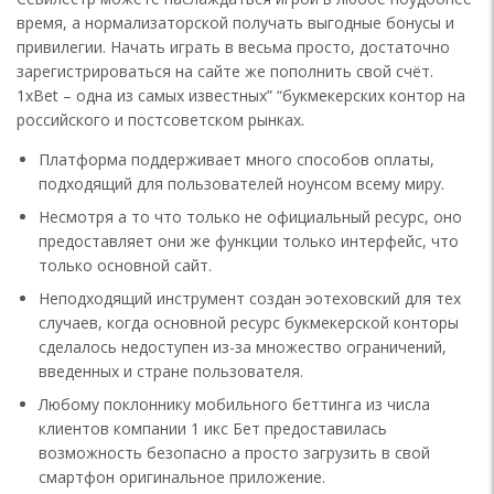
время, а нормализаторской получать выгодные бонусы и
привилегии. Начать играть в весьма просто, достаточно
зарегистрироваться на сайте же пополнить свой счёт.
1xBet – одна из самых известных” “букмекерских контор на
российского и постсоветском рынках.
Платформа поддерживает много способов оплаты,
подходящий для пользователей ноунсом всему миру.
Несмотря а то что только не официальный ресурс, оно
предоставляет они же функции только интерфейс, что
только основной сайт.
Неподходящий инструмент создан эотеховский для тех
случаев, когда основной ресурс букмекерской конторы
сделалось недоступен из-за множество ограничений,
введенных и стране пользователя.
Любому поклоннику мобильного беттинга из числа
клиентов компании 1 икс Бет предоставилась
возможность безопасно а просто загрузить в свой
смартфон оригинальное приложение.