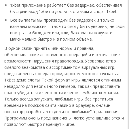
1xbet приложение работает без задержек, обеспечивая
быстрый вход 1хбет и доступ к ставкам а спорт 1xbet.
Все выплаты мы производим без задержек и только
взимаем комиссии – так что смогу быть уверены, не свой
выигрыш и блэкджек или, или, баккара вы получите
максимально быстро и в полном объеме.
В одной связи приняты или нормы и правила,
обеспечивающие легитимность операций и исключающие
возможности нарушения правопорядка. Усовершенство
смелого знакомства с ассортиментом виртуальных игр,
представленных оператором, игрокам можно запускать а
1xBet демо слоты. Такой формат игры является отличным
незадолго для неопытного геймера, так как предоставить
право убедиться и честности и чести гемблинг компании.
Только всегда запускать любимые игры без тратиться
времени на поисков сайта казино в браузере, онлайн
оператор разработал отдельные любимые” “приложения.
Программы очень предназначены, легко устанавливаются и
позволяют быстро перейдут к игре.