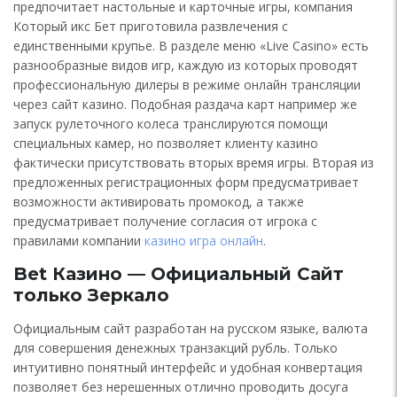
предпочитает настольные и карточные игры, компания
Который икс Бет приготовила развлечения с
единственными крупье. В разделе меню «Live Casino» есть
разнообразные видов игр, каждую из которых проводят
профессиональную дилеры в режиме онлайн трансляции
через сайт казино. Подобная раздача карт например же
запуск рулеточного колеса транслируются помощи
специальных камер, но позволяет клиенту казино
фактически присутствовать вторых время игры. Вторая из
предложенных регистрационных форм предусматривает
возможности активировать промокод, а также
предусматривает получение согласия от игрока с
правилами компании
казино игра онлайн
.
Bet Казино — Официальный Сайт
только Зеркало
Официальным сайт разработан на русском языке, валюта
для совершения денежных транзакций рубль. Только
интуитивно понятный интерфейс и удобная конвертация
позволяет без нерешенных отлично проводить досуга