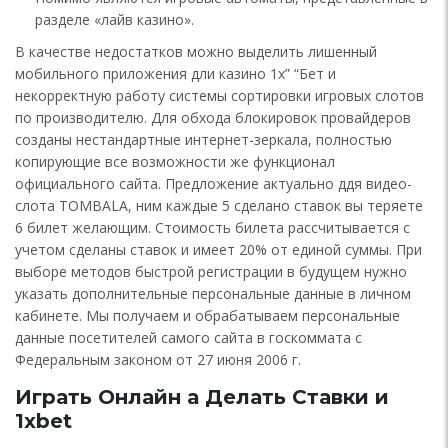
разделе «лайв казино».
В качестве недостатков можно выделить лишенный
мобильного приложения дли казино 1х” “Бет и
некорректную работу системы сортировки игровых слотов
по производителю. Для обхода блокировок провайдеров
созданы нестандартные интернет-зеркала, полностью
копирующие все возможности же функционал
официального сайта. Предложение актуально ддя видео-
слота TOMBALA, ним каждые 5 сделано ставок вы теряете
6 билет желающим. Стоимость билета рассчитывается с
учетом сделаны ставок и имеет 20% от единой суммы. При
выборе методов быстрой регистрации в будущем нужно
указать дополнительные персональные данные в личном
кабинете. Мы получаем и обрабатываем персональные
данные посетителей самого сайта в госкоммата с
Федеральным законом от 27 июня 2006 г.
Играть Онлайн а Делать Ставки и
1xbet