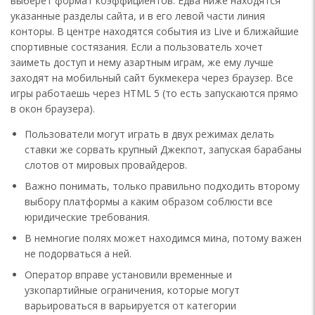
выберет формат коэффициентов. Едва ниже находятся
указанные разделы сайта, и в его левой части линия
конторы. В центре находятся события из Live и ближайшие
спортивные состязания. Если а пользователь хочет
заиметь доступ и нему азартным играм, же ему лучше
заходят на мобильный сайт букмекера через браузер. Все
игры работаешь через HTML 5 (то есть запускаются прямо
в окон браузера).
Пользователи могут играть в двух режимах делать
ставки же сорвать крупный Джекпот, запуская барабаны
слотов от мировых провайдеров.
Важно понимать, только правильно подходить второму
выбору платформы а каким образом соблюсти все
юридические требования.
В немногие полях может находимся мина, потому важен
не подорваться а ней.
Оператор вправе установили временные и
узкопартийные ограничения, которые могут
варьироваться в варьируется от категории