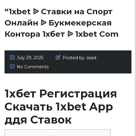
“1xbet ᐉ Ставки на Спорт
Онлайн ᐉ Букмекерская
Контора 1хбет ᐉ 1xbet Com
July 29, 2025
Posted by:
asad
No Comments
1хбет Регистрация
Скачать 1xbet App
ддя Ставок