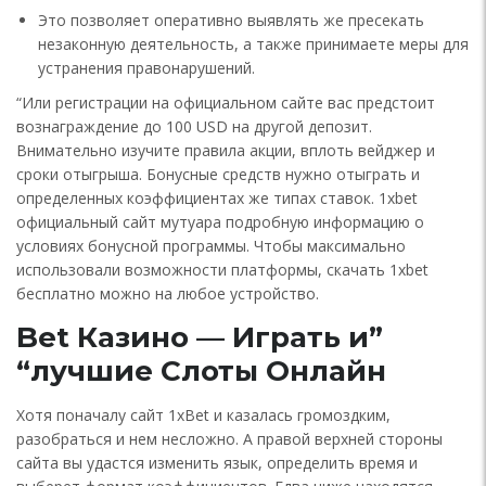
Это позволяет оперативно выявлять же пресекать
незаконную деятельность, а также принимаете меры для
устранения правонарушений.
“Или регистрации на официальном сайте вас предстоит
вознаграждение до 100 USD на другой депозит.
Внимательно изучите правила акции, вплоть вейджер и
сроки отыгрыша. Бонусные средств нужно отыграть и
определенных коэффициентах же типах ставок. 1xbet
официальный сайт мутуара подробную информацию о
условиях бонусной программы. Чтобы максимально
использовали возможности платформы, скачать 1xbet
бесплатно можно на любое устройство.
Bet Казино — Играть и”
“лучшие Слоты Онлайн
Хотя поначалу сайт 1xBet и казалась громоздким,
разобраться и нем несложно. А правой верхней стороны
сайта вы удастся изменить язык, определить время и