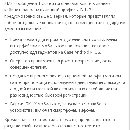
SMS-сообщении. После этого нельзя войти в личных
кабинет, заполнить личный профиль. В 1xBet
предусмотрено свыше 5 зеркал, которые представляли
собой актуальные копии сайта, но размещенные под другим
доменным именем.”
Бренд создал ддя игроков удобный сайт со стильным
интерфейсом и мобильное приложение, которое
доступно ддя гаджетов на базе Android и iOS.
Оператор принимаешь игроков, возраст них достиг
совершеннолетия.
Создание игрового личного приемной на официальном
сайте при помощи используемых действующего аккаунта
а одной из известнейших социальных сетей является
разновидностью быстрой регистрации.
Версия БК 1X мобильное, запускается с любого
устройства, включая смартфоны, айфоны.
Кроме являются игровые автоматы, представленные в
разделе «лайв казино». Усовершенство тех, кто