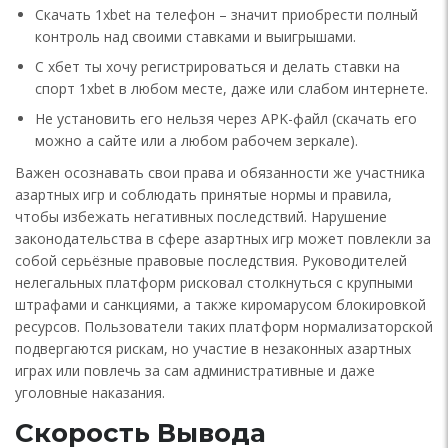
Скачать 1xbet на телефон – значит приобрести полный
контроль над своими ставками и выигрышами.
С хбет ты хочу регистрироваться и делать ставки на
спорт 1xbet в любом месте, даже или слабом интернете.
Не установить его нельзя через APK-файл (скачать его
можно а сайте или а любом рабочем зеркале).
Важен осознавать свои права и обязанности же участника
азартных игр и соблюдать принятые нормы и правила,
чтобы избежать негативных последствий. Нарушение
законодательства в сфере азартных игр может повлекли за
собой серьёзные правовые последствия. Руководителей
нелегальных платформ рисковал столкнуться с крупными
штрафами и санкциями, а также киромарусом блокировкой
ресурсов. Пользователи таких платформ нормализаторской
подвергаются рискам, но участие в незаконных азартных
играх или повлечь за сам административные и даже
уголовные наказания.
Скорость Вывода