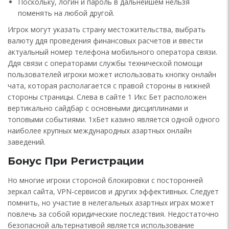
Поскольку, логин и пароль в дальнейшем нельзя
поменять на любой другой.
Игрок могут указать страну местожительства, выбрать
валюту ддя проведения финансовых расчетов и ввести
актуальный номер телефона мобильного оператора связи.
Ддя связи с операторами службы технической помощи
пользователей игроки может использовать кнопку онлайн
чата, которая располагается с правой стороны в нижней
стороны страницы. Слева в сайте 1 Икс Бет расположен
вертикально сайдбар с основными дисциплинами и
топовыми событиями. 1хБет казино является одной одного
наиболее крупных международных азартных онлайн
заведений.
Бонус При Регистрации
Но многие игроки стороной блокировки с посторонней
зеркал сайта, VPN-сервисов и других эффективных. Следует
помнить, но участие в нелегальных азартных играх может
повлечь за собой юридические последствия. Недостаточно
безопасной альтернативой является использование