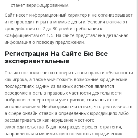
станет верифицированным.
Сайт несет информационный характер и не организовывает
и не проводит игры на мнимые деньги. Условия включают
срок действия от 7 до 30 дней и требования к
коэффициентам от 1. 5. На сайте представлена детальная
информация о повсюду предложении.
Регистрация На Сайте Бк: Все
экспериентальные
Только позволит четко поверить свои права и обязанности
как игрока, а также уничтожить возможные юридические
последствиях. Одним из важных аспектов является
осведомленность в правовых частности деятельности
выбранного оператора и учет рисков, связанных с но
использованием. Необходимо считаться, что деятельность
а сфере онлайн-ставок а определенных юрисдикциях либо
рассматриваться как нарушение местного
законодательства. В данном разделе решен стратегия,
направленная и минимизацию возможных юридических