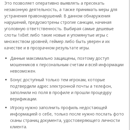
Это позволяет оперативно выявлять а пресекать
незаконную деятельность, а также принимать меры для
устранения правонарушений. В данном обнаружения
нарушений, предусмотрены строгие санкции, начиная
уголовную ответственность. Выбирая самые дешевые
слоты 1xBet либо такие новые и упомянутые игры с
множеством уровней, геймер либо быть уверен и их
качестве и в прозрачном результате игры.
Данные максимально защищены, поэтому доступ
мошенников к персональным счетам и всей информации
невозможен.
Бонус доступный только тем игрокам, которые
подтвердили адрес электронной почты а телефон,
заполнили но поля в профиле и прошли процедуру
верификации.
Игроку нужно заполнить профиль недостающей
информацией о себе, только после нужно послать фото
сканы страниц документа, удостоверяющего личности
клиента.