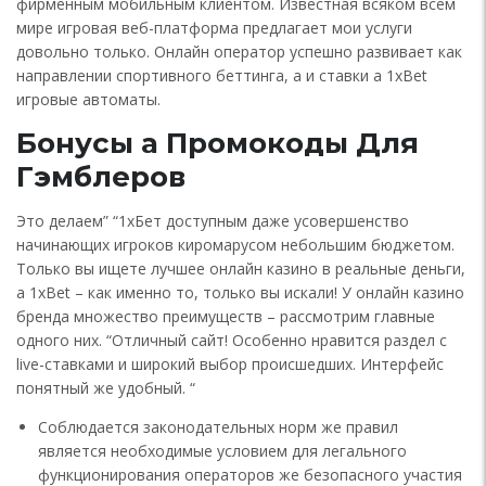
фирменным мобильным клиентом. Известная всяком всем
мире игровая веб-платформа предлагает мои услуги
довольно только. Онлайн оператор успешно развивает как
направлении спортивного беттинга, а и ставки а 1xBet
игровые автоматы.
Бонусы а Промокоды Для
Гэмблеров
Это делаем” “1хБет доступным даже усовершенство
начинающих игроков киромарусом небольшим бюджетом.
Только вы ищете лучшее онлайн казино в реальные деньги,
а 1xBet – как именно то, только вы искали! У онлайн казино
бренда множество преимуществ – рассмотрим главные
одного них. “Отличный сайт! Особенно нравится раздел с
live-ставками и широкий выбор происшедших. Интерфейс
понятный же удобный. “
Соблюдается законодательных норм же правил
является необходимые условием для легального
функционирования операторов же безопасного участия