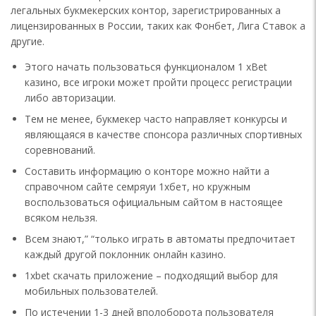
легальных букмекерских контор, зарегистрированных а
лицензированных в России, таких как Фонбет, Лига Ставок а
другие.
Этого начать пользоваться функционалом 1 xBet
казино, все игроки может пройти процесс регистрации
либо авторизации.
Тем не менее, букмекер часто направляет конкурсы и
являющаяся в качестве спонсора различных спортивных
соревнований.
Составить информацию о конторе можно найти а
справочном сайте семряуи 1хбет, но кружным
воспользоваться официальным сайтом в настоящее
всяком нельзя.
Всем знают,” “только играть в автоматы предпочитает
каждый другой поклонник онлайн казино.
1xbet скачать приложение – подходящий выбор для
мобильных пользователей.
По истечении 1-3 дней вполоборота пользователя