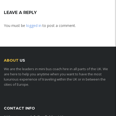
LEAVE A REPLY
You must be
logged in
to post a comment.
ABOUT
US
We are the leaders in mini bus coach hire in all parts of the UK. We
are here to help you anytime when you want to have the most
luxurious experience of traveling within the UK or in between the
cities of Europe.
CONTACT INFO