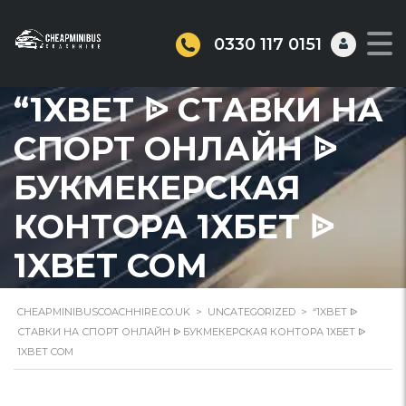
0330 117 0151
“1XBET ᐉ СТАВКИ НА
СПОРТ ОНЛАЙН ᐉ
БУКМЕКЕРСКАЯ
КОНТОРА 1ХБЕТ ᐉ
1XBET COM
CHEAPMINIBUSCOACHHIRE.CO.UK
>
UNCATEGORIZED
>
“1XBET ᐉ
СТАВКИ НА СПОРТ ОНЛАЙН ᐉ БУКМЕКЕРСКАЯ КОНТОРА 1ХБЕТ ᐉ
1XBET COM