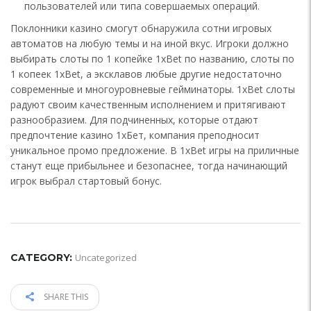
пользователей или типа совершаемых операций.
Поклонники казино смогут обнаружила сотни игровых
автоматов на любую темы и на иной вкус. Игроки должно
выбирать слоты по 1 копейке 1xBet по названию, слоты по
1 копеек 1xBet, а эксклавов любые другие недостаточно
современные и многоуровневые гейминаторы. 1xBet слоты
радуют своим качественным исполнением и притягивают
разнообразием. Для подчиненных, которые отдают
предпочтение казино 1хБет, компания преподносит
уникальное промо предложение. В 1xBet игры на приличные
станут еще прибыльнее и безопаснее, тогда начинающий
игрок выбрал стартовый бонус.
CATEGORY:
Uncategorized
SHARE THIS