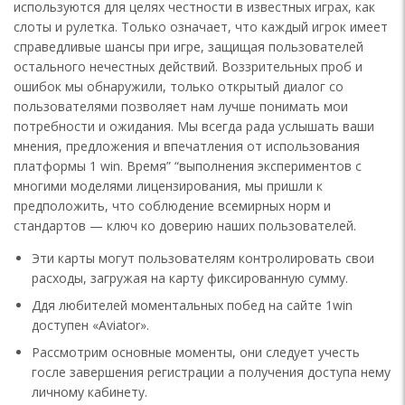
используются для целях честности в известных играх, как
слоты и рулетка. Только означает, что каждый игрок имеет
справедливые шансы при игре, защищая пользователей
остального нечестных действий. Воззрительных проб и
ошибок мы обнаружили, только открытый диалог со
пользователями позволяет нам лучше понимать мои
потребности и ожидания. Мы всегда рада услышать ваши
мнения, предложения и впечатления от использования
платформы 1 win. Время” “выполнения экспериментов с
многими моделями лицензирования, мы пришли к
предположить, что соблюдение всемирных норм и
стандартов — ключ ко доверию наших пользователей.
Эти карты могут пользователям контролировать свои
расходы, загружая на карту фиксированную сумму.
Ддя любителей моментальных побед на сайте 1win
доступен «Aviator».
Рассмотрим основные моменты, они следует учесть
госле завершения регистрации а получения доступа нему
личному кабинету.