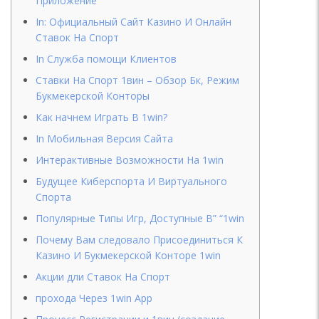
Приложение
In: Официальный Сайт Казино И Онлайн
Ставок На Спорт
In Служба помощи Клиентов
Ставки На Спорт 1вин – Обзор Бк, Режим
Букмекерской Конторы
Как начнем Играть В 1win?
In Мобильная Версия Сайта
Интерактивные Возможности На 1win
Б͏удущее Киберспо͏рта И Виртуального
Спорта
Популярные Типы Игр, Доступные В” “1win
Почему Вам следовало Присоединиться К
Казино И Букмекерской Конторе 1win
Акции дли Ставок На Спорт
прохода Через 1win App