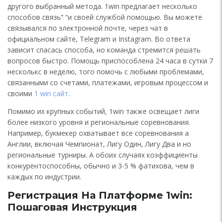
другого выбранный метода. 1win предлагает несколько
способов связь” “и своей службой помощью. Вы можете
связывался по электронной почте, через чат в
официальном сайте, Telegram и Instagram. Во ответа
зависит спасась способа, но команда стремится решать
вопросов быстро. Помощь приспособлена 24 часа в сутки 7
несколькс в неделю, того помочь с любыми проблемами,
связанными со счетами, платежами, игровым процессом и
своими
1 win сайт
.
Помимо их крупных событий, 1win также освещает лиги
более низкого уровня и региональные соревнования.
Например, букмекер охватывает все соревнования а
Англии, включая Чемпионат, Лигу Один, Лигу Два и но
региональные турниры. А обоих случаях коэффициенты
конкурентоспособны, обычно и 3-5 % фатихова, чем в
каждых по индустрии.
Регистрация На Платформе 1win:
Пошаговая Инструкция