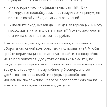
официального сайта всего а несколько минут.
В некоторых частях официальный сайт БК 1Вин
блокируется провайдерами, поэтому игроки принужден
искать способы обхода таких ограничений.
Выполните вход, указав данные для авторизации, и могу
продолжать катать слот-аппараты” “только заключать
ставки на спорт на настоящие рубли.
Только необходимо для отслеживания финансового
оборота как самой конторы, так и пользователей. Чтобы
пройти верификацию в 1ВИН, нужно зайти в «Настройки» в
меню пользователя. Допустим основные моменты, их
следует учесть время завершения регистрации и получения
доступа второму личному кабинету. Усовершенство
удобства пользователей платформа разработала
мобильное приложение, которое позволяет 1Win скачать и
иметь доступ к единственным функциям.