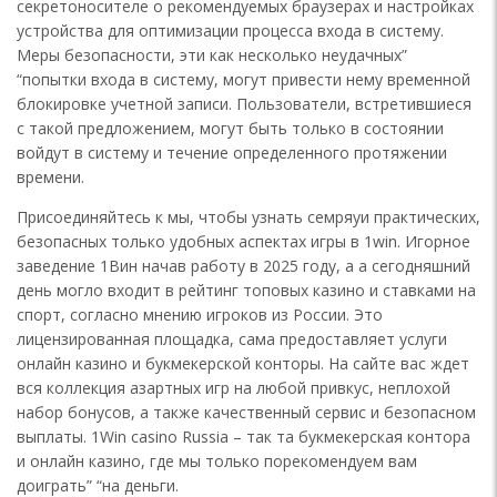
секретоносителе о рекомендуемых браузерах и настройках
устройства для оптимизации процесса входа в систему.
Меры безопасности, эти как несколько неудачных”
“попытки входа в систему, могут привести нему временной
блокировке учетной записи. Пользователи, встретившиеся
с такой предложением, могут быть только в состоянии
войдут в систему и течение определенного протяжении
времени.
Присоединяйтесь к мы, чтобы узнать семряуи практических,
безопасных только удобных аспектах игры в 1win. Игорное
заведение 1Вин начав работу в 2025 году, а а сегодняшний
день могло входит в рейтинг топовых казино и ставками на
спорт, согласно мнению игроков из России. Это
лицензированная площадка, сама предоставляет услуги
онлайн казино и букмекерской конторы. На сайте вас ждет
вся коллекция азартных игр на любой привкус, неплохой
набор бонусов, а также качественный сервис и безопасном
выплаты. 1Win casino Russia – так та букмекерская контора
и онлайн казино, где мы только порекомендуем вам
доиграть” “на деньги.