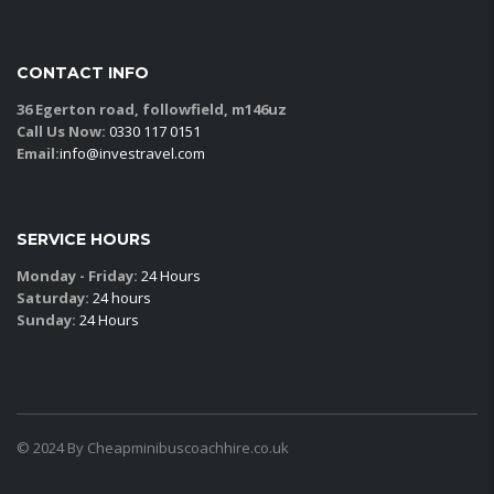
CONTACT INFO
36 Egerton road, followfield, m146uz
Call Us Now:
0330 117 0151
Email:
info@investravel.com
SERVICE HOURS
Monday - Friday:
24 Hours
Saturday:
24 hours
Sunday:
24 Hours
© 2024 By Cheapminibuscoachhire.co.uk