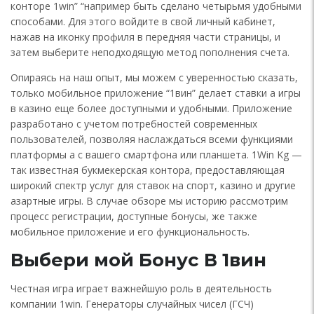
конторе 1win” “например быть сделано четырьмя удобными
способами. Для этого войдите в свой личный кабинет,
нажав на иконку профиля в передняя части страницы, и
затем выберите неподходящую метод пополнения счета.
Опираясь на наш опыт, мы можем с уверенностью сказать,
только мобильное приложение “1вин” делает ставки а игры
в казино еще более доступными и удобными. Приложение
разработано с учетом потребностей современных
пользователей, позволяя наслаждаться всеми функциями
платформы а с вашего смартфона или планшета. 1Win Kg —
так известная букмекерская контора, предоставляющая
широкий спектр услуг для ставок на спорт, казино и другие
азартные игры. В случае обзоре мы историю рассмотрим
процесс регистрации, доступные бонусы, же также
мобильное приложение и его функциональность.
Выбери мой Бонус В 1вин
Честная игра играет важнейшую роль в деятельность
компании 1win. Генераторы случайных чисел (ГСЧ)