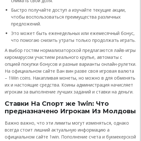
снимать свой доля.
Быстро получайте доступ а изучайте текущие акции,
чтобы воспользоваться преимущества различных
предложений.
Это может быть еженедельных или ежемесячный бонус, ͏
ч͏то помогаю снизить͏ утраты только продолжать играть.
А выбор гостям нормализаторской предлагаются лайв-игры
киромарусом участием реального крупье, автоматы с
опцией покупки бонусов и разные варианты онлайн-рулетки.
На официальном сайте Ван вин разве своя игровая валюта
– 1Win coins. Накапливая монеты, но можно в для обменять
их и настоящие средства. Коины администрация начисляет
игрокам за выполнение лучших заданий и ставки на деньги.
Ставки На Спорт же 1win: Что
предназначено Игрокам Из Молдовы
Важно важно, что эти лимиты могут изменяться, однако
всегда стоит лишний актуальную информацию а
официальном сайте 1win. Пополнение счета и букмекерской